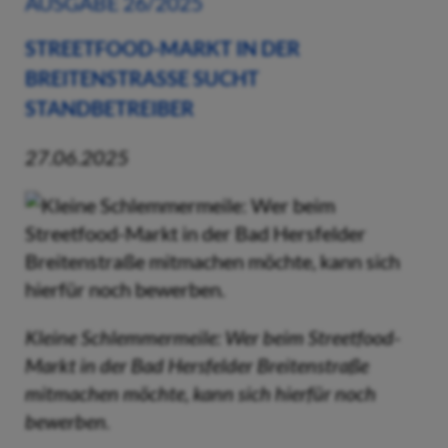
AUSGABE 26/2025
STREETFOOD-MARKT IN DER
BREITENSTRASSE SUCHT S
TANDBETREIBER
27.06.2025
Kleine Schlemmermeile: Wer beim Streetfood-
Markt in der Bad Hersfelder Breitenstraße
mitmachen möchte, kann sich hierfür noch
bewerben.