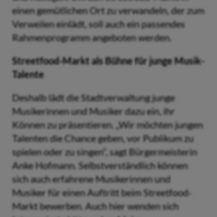
einen gemütlichen Ort zu verwandeln, der zum
Verweilen einlädt, soll auch ein passendes
Rahmenprogramm angeboten werden.
Streetfood-Markt als Bühne für junge Musik-
Talente
Deshalb lädt die Stadtverwaltung junge
Musikerinnen und Musiker dazu ein, ihr
Können zu präsentieren. „Wir möchten jungen
Talenten die Chance geben, vor Publikum zu
spielen oder zu singen“, sagt Bürgermeisterin
Anke Hofmann. Selbstverständlich können
sich auch erfahrene Musikerinnen und
Musiker für einen Auftritt beim Streetfood-
Markt bewerben. Auch hier wenden sich