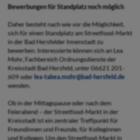
Bewerbungen für Standplatz noch möglich
Daher besteht nach wie vor die Möglichkeit,
sich für einen Standplatz am Streetfood-Markt
in der Bad Hersfelder Innenstadt zu
bewerben. Interessierte können sich an Lea
Mohr, Fachbereich Ordnungsdienste der
Kreisstadt Bad Hersfeld, unter 06621 201-
609 oder
lea-tabea.mohr@bad-hersfeld.de
wenden.
Ob in der Mittagspause oder nach dem
Feierabend – der Streetfood-Markt in der
Kreisstadt ist ein zentraler Treffpunkt für
Freundinnen und Freunde, für Kolleginnen
und Kollegen. Um den Streetfood-Markt in