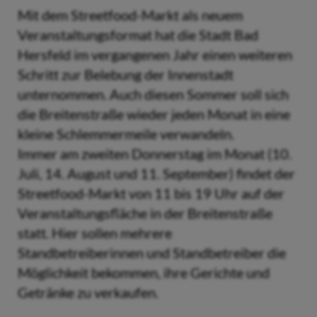
Mit dem Streetfood-Markt als neuem
Veranstaltungsformat hat die Stadt Bad
Hersfeld im vergangenen Jahr einen weiteren
Schritt zur Belebung der Innenstadt
unternommen. Auch diesen Sommer soll sich
die Breitenstraße wieder jeden Monat in eine
kleine Schlemmermeile verwandeln.
Immer am zweiten Donnerstag im Monat (10.
Juli, 14. August und 11. September) findet der
Streetfood-Markt von 11 bis 19 Uhr auf der
Veranstaltungsfläche in der Breitenstraße
statt. Hier sollen mehrere
Standbetreiberinnen und Standbetreiber die
Möglichkeit bekommen, ihre Gerichte und
Getränke zu verkaufen.