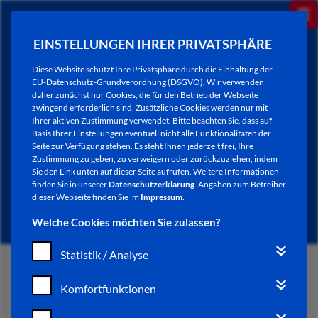
EINSTELLUNGEN IHRER PRIVATSPHÄRE
Diese Website schützt Ihre Privatsphäre durch die Einhaltung der
EU-Datenschutz-Grundverordnung (DSGVO). Wir verwenden
daher zunächst nur Cookies, die für den Betrieb der Webseite
zwingend erforderlich sind. Zusätzliche Cookies werden nur mit
Ihrer aktiven Zustimmung verwendet. Bitte beachten Sie, dass auf
Basis Ihrer Einstellungen eventuell nicht alle Funktionalitäten der
Seite zur Verfügung stehen. Es steht Ihnen jederzeit frei, Ihre
Zustimmung zu geben, zu verweigern oder zurückzuziehen, indem
Sie den Link unten auf dieser Seite aufrufen. Weitere Informationen
NEWSLETTER / CITY LETTER
finden Sie in unserer
Datenschutzerklärung
. Angaben zum Betreiber
dieser Webseite finden Sie im
Impressum
.
Welche Cookies möchten Sie zulassen?
Statistik / Analyse
START
Komfortfunktionen
BÜRGERSERVICE