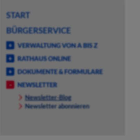
START
BÜRGERSERVICE
VERWALTUNG VON A BIS Z
RATHAUS ONLINE
DOKUMENTE & FORMULARE
NEWSLETTER
Newsletter-Blog
Newsletter abonnieren