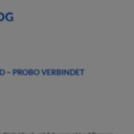
OG
D – PROBO VERBINDET