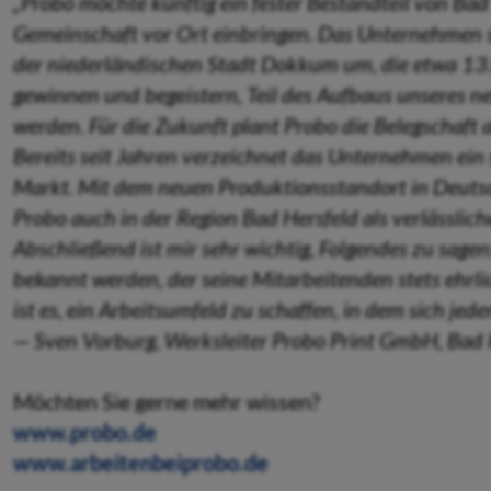
„Probo möchte künftig ein fester Bestandteil von Bad
Gemeinschaft vor Ort einbringen. Das Unternehmen setz
der niederländischen Stadt Dokkum um, die etwa 1
gewinnen und begeistern, Teil des Aufbaus unseres n
werden. Für die Zukunft plant Probo die Belegschaft 
Bereits seit Jahren verzeichnet das Unternehmen e
Markt. Mit dem neuen Produktionsstandort in Deutschl
Probo auch in der Region Bad Hersfeld als verlässliche
Abschließend ist mir sehr wichtig, Folgendes zu sage
bekannt werden, der seine Mitarbeitenden stets ehrlic
ist es, ein Arbeitsumfeld zu schaffen, in dem sich jeder
— Sven Vorburg, Werksleiter Probo Print GmbH, Bad 
Möchten Sie gerne mehr wissen?
www.probo.de
www.arbeitenbeiprobo.de