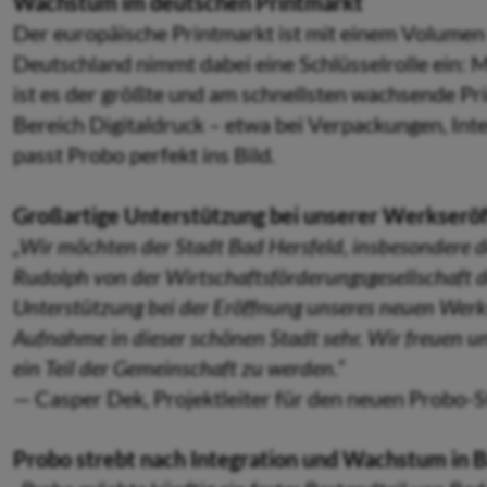
Wachstum im deutschen Printmarkt
Der europäische Printmarkt ist mit einem Volumen
Deutschland nimmt dabei eine Schlüsselrolle ein:
ist es der größte und am schnellsten wachsende Pr
Bereich Digitaldruck – etwa bei Verpackungen, In
passt Probo perfekt ins Bild.
Großartige Unterstützung bei unserer Werkserö
„Wir möchten der Stadt Bad Hersfeld, insbesondere 
Rudolph von der Wirtschaftsförderungsgesellschaft d
Unterstützung bei der Eröffnung unseres neuen Werks
Aufnahme in dieser schönen Stadt sehr. Wir freuen u
ein Teil der Gemeinschaft zu werden.“
— Casper Dek, Projektleiter für den neuen Probo-S
Probo strebt nach Integration und Wachstum in B