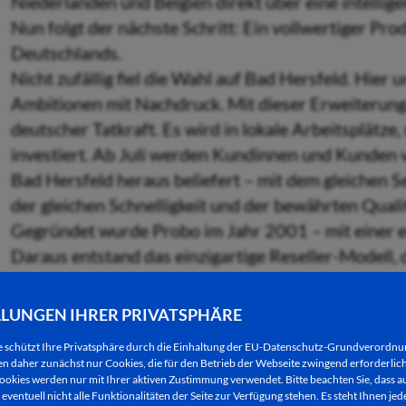
Niederlanden und Belgien direkt über eine intellige
Nun folgt der nächste Schritt: Ein vollwertiger Pr
Deutschlands.
Nicht zufällig fiel die Wahl auf Bad Hersfeld. Hier
Ambitionen mit Nachdruck. Mit dieser Erweiterung
deutscher Tatkraft. Es wird in lokale Arbeitsplätze
investiert. Ab Juli werden Kundinnen und Kunden 
Bad Hersfeld heraus beliefert – mit dem gleichen Se
der gleichen Schnelligkeit und der bewährten Qualit
Gegründet wurde Probo im Jahr 2001 – mit einer ei
Daraus entstand das einzigartige Reseller-Modell, 
produzieren. Heute ist Probo die Produktionsstätte
und Deutschland – und eines der am schnellsten 
LLUNGEN IHRER PRIVATSPHÄRE
sind über 600 Mitarbeitende bei Probo in Dokkum
e schützt Ihre Privatsphäre durch die Einhaltung der EU-Datenschutz-Grundverordn
beschäftigt, und die Zahl wächst stetig.
 daher zunächst nur Cookies, die für den Betrieb der Webseite zwingend erforderlich
ookies werden nur mit Ihrer aktiven Zustimmung verwendet. Bitte beachten Sie, dass au
eventuell nicht alle Funktionalitäten der Seite zur Verfügung stehen. Es steht Ihnen jede