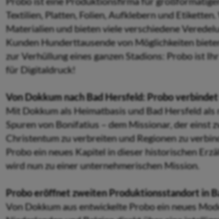
Probo ist eine Produktionsfirma für großformatige
Textilien, Platten, Folien, Aufklebern und Etikett
Materialien und bieten viele verschiedene Veredel
Kunden Hunderttausende von Möglichkeiten bieten 
zur Verhüllung eines ganzen Stadions: Probo ist I
für Digitaldruck!
Von Dokkum nach Bad Hersfeld: Probo verbindet
Mit Dokkum als Heimatbasis und Bad Hersfeld als 
Spuren von Bonifatius – dem Missionar, der einst z
Christentum zu verbreiten und Regionen zu verbind
Probo ein neues Kapitel in dieser historischen Erzäh
wird nun zu einer unternehmerischen Mission.
Probo eröffnet zweiten Produktionsstandort in B
Von Dokkum aus entwickelte Probo ein neues Modell: