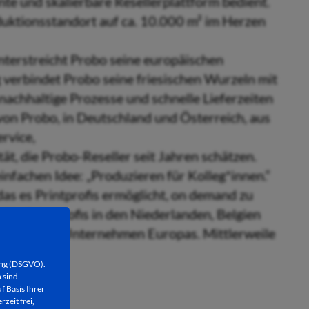
nte und skalierbare Resellerplattform bedient.
oduktionsstandort auf ca. 10.000 m² im Herzen
 unterstreicht Probo seine europäischen
 verbindet Probo seine friesischen Wurzeln mit
, nachhaltige Prozesse und schnelle Lieferzeiten
von Probo, in Deutschland und Österreich, aus
rvice,
ät, die Probo-Reseller seit Jahren schätzen.
nfachen Idee: „Produzieren für Kolleg*innen.“
das es Printprofis ermöglicht, on demand zu
 für Printprofis in den Niederlanden, Belgien
wachsenden Unternehmen Europas. Mittlerweile
ung (DSGVO).
 sind.
f Basis Ihrer
rzeit frei,