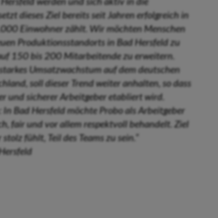
 Hersfeld werden und sich aktiv in die
t dieses Ziel bereits seit Jahren erfolgreich in
3.000 Einwohner zählt. Wir möchten Menschen
euen Produktionsstandorts in Bad Hersfeld zu
auf 150 bis 200 Mitarbeitende zu erweitern.
in starkes Umsatzwachstum auf dem deutschen
and, soll dieser Trend weiter anhalten, so dass
r und sicherer Arbeitgeber etabliert wird.
n: In Bad Hersfeld möchte Probo als Arbeitgeber
h, fair und vor allem respektvoll behandelt. Ziel
 stolz fühlt, Teil des Teams zu sein.“
Hersfeld