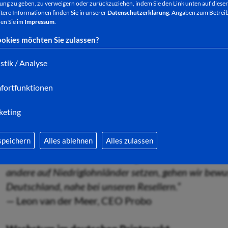
Effizienter produzieren – nachhaltiger zusammen
ng zu geben, zu verweigern oder zurückzuziehen, indem Sie den Link unten auf dieser
tere Informationen finden Sie in unserer
Datenschutzerklärung
. Angaben zum Betreib
Durch die Produktion in Kund*innennähe profitieren
en Sie im
Impressum
.
kürzeren Transportwegen und einer damit verbund
okies möchten Sie zulassen?
eröffnet der neue Standort neue Chancen: Reseller
Druckprodukten erweitern, ohne selbst in Maschin
istik / Analyse
müssen.
fortfunktionen
„Unser Modell ermöglicht es etwa Signmaker*innen un
keting
ohne hohe Investitionen in Maschinen, die den Großte
zuverlässige Produktionsverlängerung – und helfen i
speichern
Alles ablehnen
Alles zulassen
zu behaupten. Mit der Expansion nach Bad Hersfeld s
Kunden noch wettbewerbsfähiger. Während
andere auf Niedriglohnländer setzen, gehen wir bewu
Deutschland, nahe bei unseren Resellern.“
— Leon van der Meer, CEO Probo