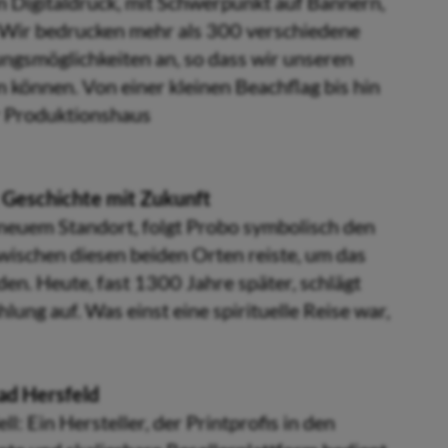
n Digitaldruck, mit Schwerpunkt auf Bannern,
en. Wir bedrucken mehr als 300 verschiedene
ungsmöglichkeiten an, so dass wir unseren
können. Von einer kleinen Beachflag bis hin
hr Produktionshaus
 Geschichte mit Zukunft
neuem Standort, folgt Probo symbolisch den
wischen diesen beiden Orten reiste, um das
en. Heute, fast 1300 Jahre später, schlägt
lung auf. Was einst eine spirituelle Reise war,
ad Hersfeld
 Ein Hersteller, der Printprofis in den