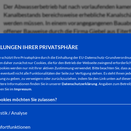
Der Abwasserbetrieb hat nach vorlaufenden kame
Kanalbestands bereichsweise erhebliche Kanalschäd
werden müssen. In einem vorangegangenen Bauabsc
offener Bauweise durch die Firma Giebel aus Eiterf
in Zusammenarbeit mit dem Landkreis Hersfeld-Ro
LLUNGEN IHRER PRIVATSPHÄRE
Aufgrund des Erhaltungszustands der Kanalisation
GmbH aus Kassel beauftragt, im Anschluss grabenl
e schützt Ihre Privatsphäre durch die Einhaltung der EU-Datenschutz-Grundverordn
durchzuführen.
 daher zunächst nur Cookies, die für den Betrieb der Webseite zwingend erforderlich
ookies werden nur mit Ihrer aktiven Zustimmung verwendet. Bitte beachten Sie, dass au
eventuell nicht alle Funktionalitäten der Seite zur Verfügung stehen. Es steht Ihnen jede
ng zu geben, zu verweigern oder zurückzuziehen, indem Sie den Link unten auf dieser
Am 08.September sollen die Vorarbeiten für den eig
tere Informationen finden Sie in unserer
Datenschutzerklärung
. Angaben zum Betreib
dritte Septemberwoche geplant ist, erfolgen. Para
en Sie im
Impressum
.
Nacharbeiten. Es handelt sich hierbei um die Line
okies möchten Sie zulassen?
fachgerechte Einbindung der Anschlussleitungen a
Die Arbeiten werden voraussichtlich am 27. Novemb
istik / Analyse
anstehenden Arbeiten werden zeitversetzt verschi
fortfunktionen
vor Ort sein.