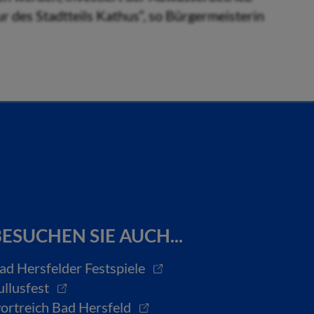
ur des Stadtteils Kathus“, so Bürgermeisterin
ESUCHEN SIE AUCH...
ad Hersfelder Festspiele
ullusfest
ortreich Bad Hersfeld