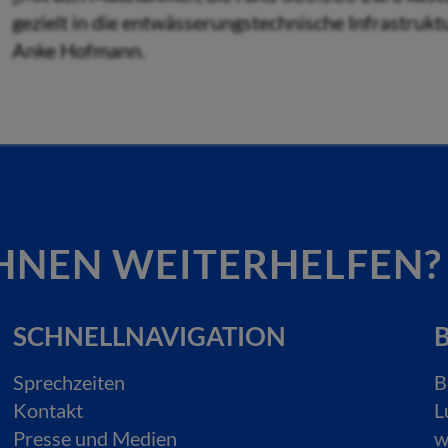
gezielt in die entwässerungstechnische Infrastrukt
Anke Hofmann.
HNEN WEITERHELFEN?
SCHNELLNAVIGATION
B
Sprechzeiten
B
Kontakt
L
Presse und Medien
w