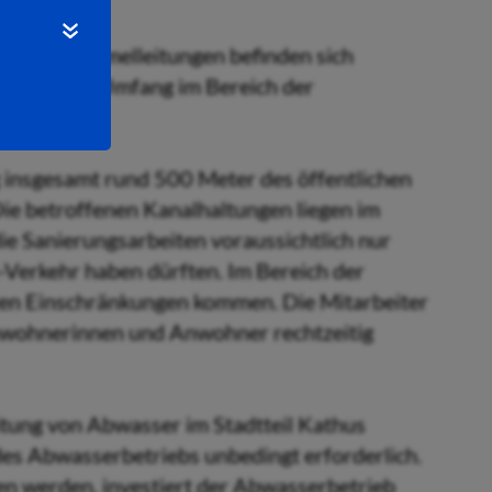
tlichen Sammelleitungen befinden sich
n kleinerem Umfang im Bereich der
 insgesamt rund 500 Meter des öffentlichen
ie betroffenen Kanalhaltungen liegen im
ie Sanierungsarbeiten voraussichtlich nur
-Verkehr haben dürften. Im Bereich der
ren Einschränkungen kommen. Die Mitarbeiter
Anwohnerinnen und Anwohner rechtzeitig
itung von Abwasser im Stadtteil Kathus
 des Abwasserbetriebs unbedingt erforderlich.
n werden, investiert der Abwasserbetrieb