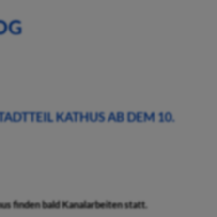
OG
ADTTEIL KATHUS AB DEM 10.
us finden bald Kanalarbeiten statt.