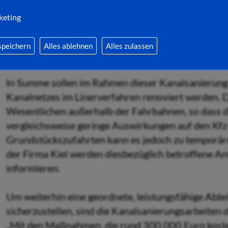
keting
Die von den Sanierungsarbeiten betroffenen öffen
überwiegend im Bereich der Solztalstraße sowie i
speichern
Alles ablehnen
Alles zulassen
Chattenstraße und der Straße Am Rehgarten.
In Summe sollen im Rahmen dieser Kanalsanierung
Kanalnetzes im Linerverfahren renoviert werden. D
Wesentlichen außerhalb der Fahrbahnen, so dass d
vergleichsweise geringe Auswirkungen auf den Kfz
Grundstückszufahrten kann es jedoch zu temporä
der Firma Kiel werden diesbezüglich betroffene 
informieren.
Um weiterhin eine geordnete, leistungsfähige Able
sicherzustellen, sind die Kanalsanierungsarbeiten
„Mit den Maßnahmen, die rund 300.000 Euro koste