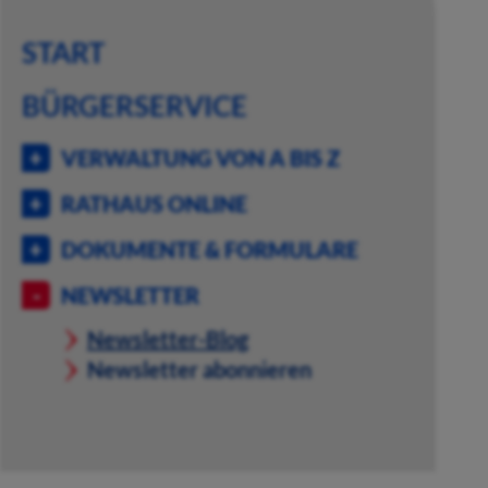
START
BÜRGERSERVICE
VERWALTUNG VON A BIS Z
RATHAUS ONLINE
DOKUMENTE & FORMULARE
NEWSLETTER
Newsletter-Blog
Newsletter abonnieren