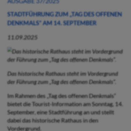
AUSGABE 37/2025
STADTFÜHRUNG ZUM „TAG DES OFFENEN
DENKMALS“ AM 14. SEPTEMBER
11.09.2025
Das historische Rathaus steht im Vordergrund
der Führung zum „Tag des offenen Denkmals“.
Im Rahmen des „Tag des offenen Denkmals“
bietet die Tourist-Information am Sonntag, 14.
September, eine Stadtführung an und stellt
dabei das historische Rathaus in den
Vordergrund.