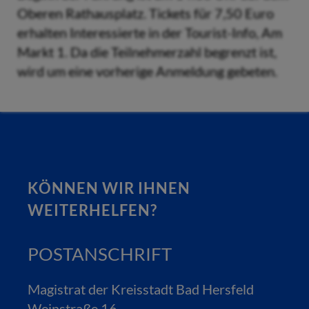
Oberen Rathausplatz. Tickets für 7,50 Euro
erhalten Interessierte in der Tourist-Info, Am
Markt 1. Da die Teilnehmerzahl begrenzt ist,
wird um eine vorherige Anmeldung gebeten.
KÖNNEN WIR IHNEN
WEITERHELFEN?
POSTANSCHRIFT
Magistrat der Kreisstadt Bad Hersfeld
Weinstraße 16