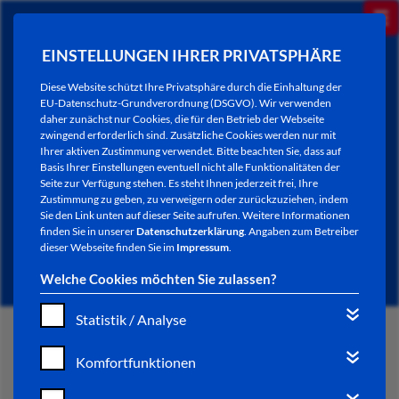
EINSTELLUNGEN IHRER PRIVATSPHÄRE
Diese Website schützt Ihre Privatsphäre durch die Einhaltung der
EU-Datenschutz-Grundverordnung (DSGVO). Wir verwenden
daher zunächst nur Cookies, die für den Betrieb der Webseite
zwingend erforderlich sind. Zusätzliche Cookies werden nur mit
Ihrer aktiven Zustimmung verwendet. Bitte beachten Sie, dass auf
Basis Ihrer Einstellungen eventuell nicht alle Funktionalitäten der
Seite zur Verfügung stehen. Es steht Ihnen jederzeit frei, Ihre
Zustimmung zu geben, zu verweigern oder zurückzuziehen, indem
Sie den Link unten auf dieser Seite aufrufen. Weitere Informationen
NEWSLETTER / CITY LETTER
finden Sie in unserer
Datenschutzerklärung
. Angaben zum Betreiber
dieser Webseite finden Sie im
Impressum
.
Welche Cookies möchten Sie zulassen?
Statistik / Analyse
START
Komfortfunktionen
BÜRGERSERVICE