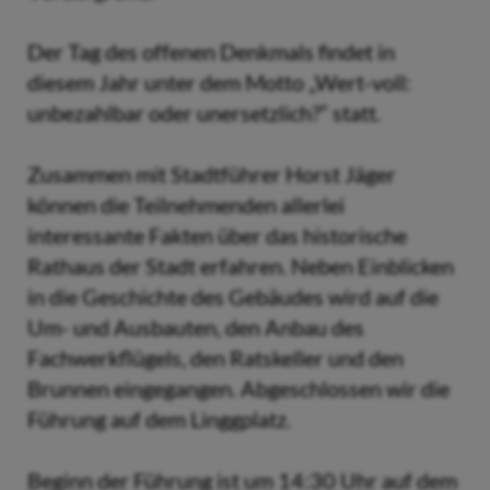
Der Tag des offenen Denkmals findet in
diesem Jahr unter dem Motto „Wert-voll:
unbezahlbar oder unersetzlich?“ statt.
Zusammen mit Stadtführer Horst Jäger
können die Teilnehmenden allerlei
interessante Fakten über das historische
Rathaus der Stadt erfahren. Neben Einblicken
in die Geschichte des Gebäudes wird auf die
Um- und Ausbauten, den Anbau des
Fachwerkflügels, den Ratskeller und den
Brunnen eingegangen. Abgeschlossen wir die
Führung auf dem Linggplatz.
Beginn der Führung ist um 14:30 Uhr auf dem