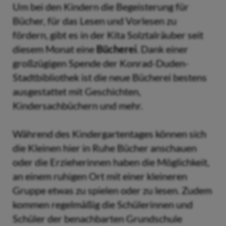
Um bei den Kindern die Begeisterung für
Bücher, für das Lesen und Vorlesen zu
fördern, gibt es in der Kita Solztalräuber seit
diesem Monat eine
Bücherei
. Dank einer
großzügigen Spende der Konrad-Duden-
Stadtbibliothek ist die neue Bücherei bestens
ausgestattet mit Geschichten,
Kindersachbüchern und mehr.
Während des Kindergartentages können sich
die Kleinen hier in Ruhe Bücher anschauen
oder die Erzieherinnen haben die Möglichkeit,
an einem ruhigen Ort mit einer kleineren
Gruppe etwas zu spielen oder zu lesen. Zudem
kommen regelmäßig die Schülerinnen und
Schüler der benachbarten Grundschule