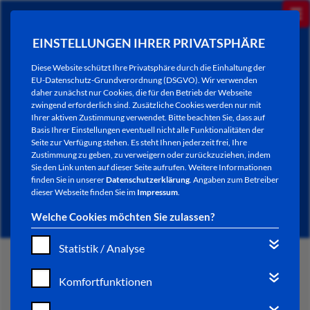
EINSTELLUNGEN IHRER PRIVATSPHÄRE
Diese Website schützt Ihre Privatsphäre durch die Einhaltung der
EU-Datenschutz-Grundverordnung (DSGVO). Wir verwenden
daher zunächst nur Cookies, die für den Betrieb der Webseite
zwingend erforderlich sind. Zusätzliche Cookies werden nur mit
Ihrer aktiven Zustimmung verwendet. Bitte beachten Sie, dass auf
Basis Ihrer Einstellungen eventuell nicht alle Funktionalitäten der
Seite zur Verfügung stehen. Es steht Ihnen jederzeit frei, Ihre
Zustimmung zu geben, zu verweigern oder zurückzuziehen, indem
Sie den Link unten auf dieser Seite aufrufen. Weitere Informationen
NEWSLETTER / CITY LETTER
finden Sie in unserer
Datenschutzerklärung
. Angaben zum Betreiber
dieser Webseite finden Sie im
Impressum
.
Welche Cookies möchten Sie zulassen?
Statistik / Analyse
START
Komfortfunktionen
BÜRGERSERVICE