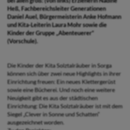
bei allen groß: (von links) Erzieherin Nadine
Heß, Fachbereichsleiter Generationen
Daniel Auel, Bürgermeisterin Anke Hofmann
und Kita-Leiterin Laura Mohr sowie die
Kinder der Gruppe „Abenteuerer“
(Vorschule).
Die Kinder der Kita Solztalräuber in Sorga
können sich über zwei neue Highlights in ihrer
Einrichtung freuen: Ein neues Klettergerüst
sowie eine Bücherei. Und noch eine weitere
Neuigkeit gibt es aus der städtischen
Einrichtung: Die Kita Solztalräuber ist mit dem
Siegel „Clever in Sonne und Schatten“
ausgezeichnet worden.