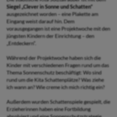
Siegel „Clever in Sonne und Schatten“
ausgezeichnet worden – eine Plakette am
Eingang weist darauf hin. Dem
vorausgegangen ist eine Projektwoche mit den
jüngsten Kindern der Einrichtung – den
„Entdeckern“.
Während der Projektwoche haben sich die
Kinder mit verschiedenen Fragen rund um das
Thema Sonnenschutz beschäftigt: Wo sind
rund um die Kita Schattenplätze? Was ziehe
ich wann an? Wie creme ich mich richtig ein?
Außerdem wurden Schattenspiele gespielt, die
Erzieherinnen haben eine Fortbildung
absolviert und eine Sonnenschutzstrategie