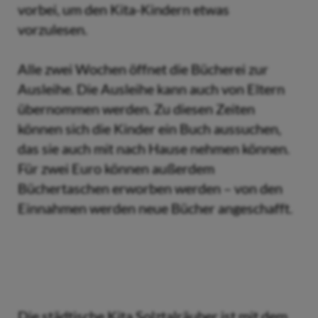
vorbei, um den Kita-Kindern etwas
vorzulesen.
Alle zwei Wochen öffnet die Bücherei zur
Ausleihe. Die Ausleihe kann auch von Eltern
übernommen werden. Zu diesen Zeiten
können sich die Kinder ein Buch aussuchen,
das sie auch mit nach Hause nehmen können.
Für zwei Euro können außerdem
Büchertaschen erworben werden – von den
Einnahmen werden neue Bücher angeschafft.
Die städtische Kita Solztalräuber ist mit dem