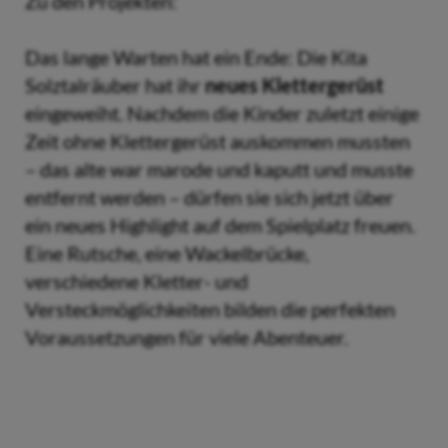
Zu den Projekten:
Das lange Warten hat ein Ende: Die Kita
Solztalräuber hat ihr
neues Klettergerüst
eingeweiht. Nachdem die Kinder zuletzt einige
Zeit ohne Klettergerüst auskommen mussten
– das alte war marode und kaputt und musste
entfernt werden – dürfen sie sich jetzt über
ein neues Highlight auf dem Spielplatz freuen.
Eine Rutsche, eine Wackelbrücke,
verschiedene Kletter- und
Versteckmöglichkeiten bilden die perfekten
Voraussetzungen für viele Abenteuer.