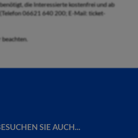
enötigt, die Interessierte kostenfrei und ab
 (Telefon 06621 640 200; E-Mail: ticket-
r beachten.
ESUCHEN SIE AUCH...