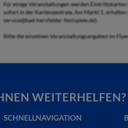
Für einige Veranstaltungen werden Eintrittskarten b
sofort in der Kartenzentrale, Am Markt 1, erhalten
service@bad-hersfelder-festspiele.de).
Bitte die einzelnen Veranstaltungsangaben im Flye
HNEN WEITERHELFEN?
SCHNELLNAVIGATION
B