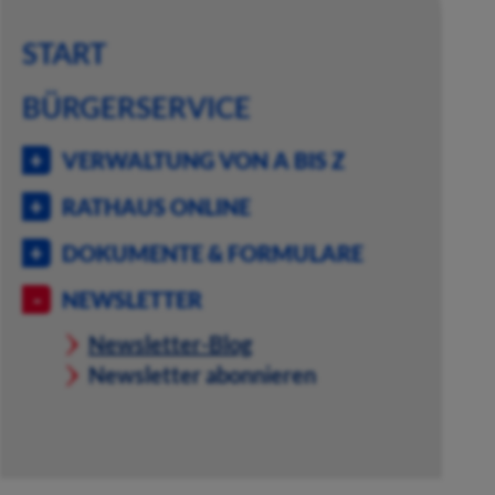
START
BÜRGERSERVICE
VERWALTUNG VON A BIS Z
RATHAUS ONLINE
DOKUMENTE & FORMULARE
NEWSLETTER
Newsletter-Blog
Newsletter abonnieren