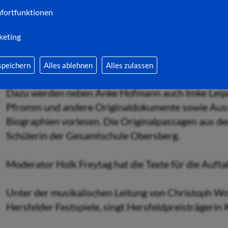
Den Auftakt zum dreiwöchigen Aktionszeitraum ge
fortfunktionen
Vorsitzender Dr. Thomas Handke und Holk Freytag
„Wie wunderbar ist es, dass niemand auch nur eine
keting
Welt zu verbessern“ informiert die Veranstaltung 
Amsterdamer „Achterhuis“.
speichern
Alles ablehnen
Alles zulassen
Dazu werden neben Anke Hofmann auch Imke Leipo
Pfromm und andere Originaldokumente sowie Auss
Biographien vorlesen. Die Originalpassagen aus de
Schülerin der Gesamtschule Obersberg.
Moderator Holk Freytag hat die Texte für die Auft
Unter der musikalischen Leitung von Christoph Wo
Hersfelder Festspiele, singt Hersfeldpreisträgerin 