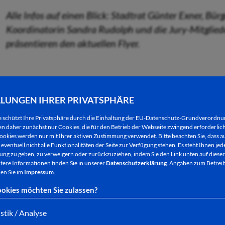
Alle Infos auf einen Blick: Stadtrat Günter Exner, B
Koordinatorin Sandra Rudolph und die Jury-Mitgli
präsentieren den aktuellen Flyer.
Mehr als 44 Veranstaltungen haben die Lesepatinne
LLUNGEN IHRER PRIVATSPHÄRE
ein Buch“ in diesem Jahr organisiert. Los geht es m
November, um 12 Uhr in der Bad Hersfelder Stadtk
e schützt Ihre Privatsphäre durch die Einhaltung der EU-Datenschutz-Grundverordn
 daher zunächst nur Cookies, die für den Betrieb der Webseite zwingend erforderlich
ookies werden nur mit Ihrer aktiven Zustimmung verwendet. Bitte beachten Sie, dass au
eventuell nicht alle Funktionalitäten der Seite zur Verfügung stehen. Es steht Ihnen jede
Bei der 24. Auflage der Veranstaltungsreihe steh
ng zu geben, zu verweigern oder zurückzuziehen, indem Sie den Link unten auf dieser
in der Übersetzung von Mirjam Pressler im Mittelpu
tere Informationen finden Sie in unserer
Datenschutzerklärung
. Angaben zum Betreib
en Sie im
Impressum
.
Internetseite
abrufbar ist, als auch in der Konrad-
Information und an anderen Stellen ausliegt, sind 
okies möchten Sie zulassen?
Literaturaktion zusammengefasst.
istik / Analyse