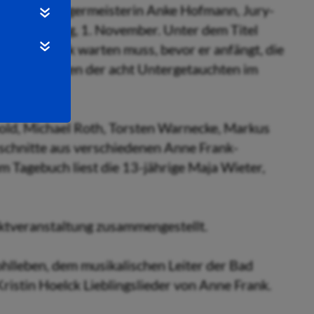
stalten Bürgermeisterin Anke Hofmann, Jury-
 am Samstag, 1. November. Unter dem Titel
n Augenblick warten muss, bevor er anfängt, die
über das Leben der acht Untergetauchten im
ld, Michael Roth, Torsten Warnecke, Markus
chnitte aus verschiedenen Anne Frank-
m Tagebuch liest die 13-jährige Maja Wieter,
aktveranstaltung zusammengestellt.
hlleben, dem musikalischen Leiter der Bad
Kristin Hoelck Lieblingslieder von Anne Frank.