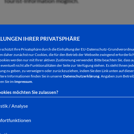
Im Rahmen des städtischen Seniorenprogramms ist
geplant. Der Reisebus startet am Mittwoch, 26. No
LLUNGEN IHRER PRIVATSPHÄRE
Bad Hersfeld.
e schützt Ihre Privatsphäre durch die Einhaltung der EU-Datenschutz-Grundverordn
 daher zunächst nur Cookies, die für den Betrieb der Webseite zwingend erforderlich
ookies werden nur mit Ihrer aktiven Zustimmung verwendet. Bitte beachten Sie, dass au
Am Ziel in Erfurt angekommen haben die Teilnehm
eventuell nicht alle Funktionalitäten der Seite zur Verfügung stehen. Es steht Ihnen jede
Restaurant „Zum güldenen Rade“, bei typisch thüri
ng zu geben, zu verweigern oder zurückzuziehen, indem Sie den Link unten auf dieser
tere Informationen finden Sie in unserer
Datenschutzerklärung
. Angaben zum Betreib
das Mittagessen sind im Reisepreis nicht enthalten.
en Sie im
Impressum
.
okies möchten Sie zulassen?
Anschließend haben alle Teilnehmenden ausreichen
Besuch des Weihnachtsmarktes genießen.
istik / Analyse
fortfunktionen
Der Erfurter Weihnachtsmarkt gehört zu den schö
der größte in Thüringen. Die mittelalterliche Altst