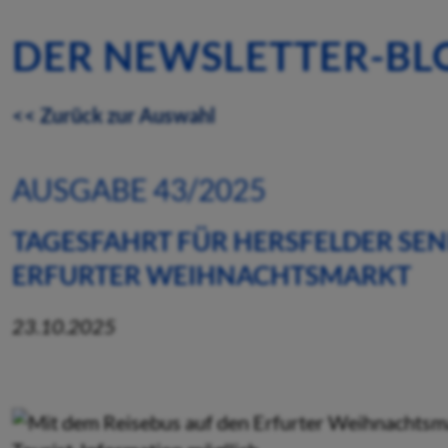
DER NEWSLETTER-BL
<< Zurück zur Auswahl
AUSGABE 43/2025
TAGESFAHRT FÜR HERSFELDER SE
ERFURTER WEIHNACHTSMARKT
23.10.2025