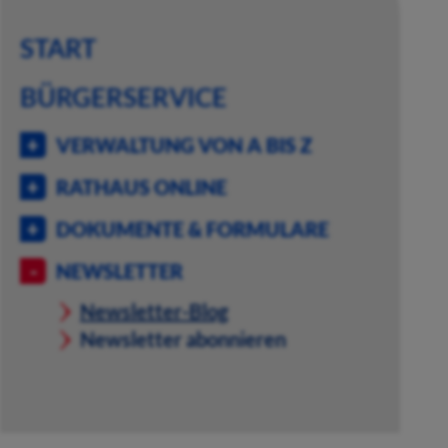
START
BÜRGERSERVICE
VERWALTUNG VON A BIS Z
RATHAUS ONLINE
DOKUMENTE & FORMULARE
NEWSLETTER
Newsletter-Blog
Newsletter abonnieren