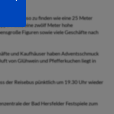
t.
en sind ebenso zu finden wie eine 25 Meter
ppenhaus, eine zwölf Meter hohe
ensgroße Figuren sowie viele Geschäfte nach
schäfte und Kaufhäuser haben Adventsschmuck
uft von Glühwein und Pfefferkuchen liegt in
ss der Reisebus pünktlich um 19.30 Uhr wieder
nzentrale der Bad Hersfelder Festspiele zum