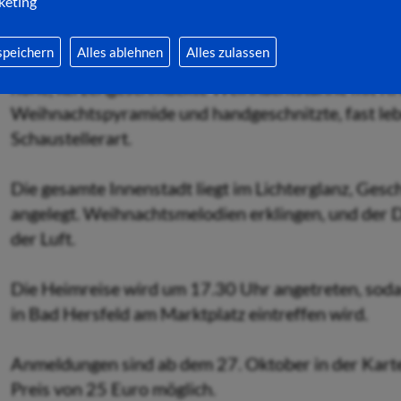
keting
Kulisse für eine stimmungsvolle Vorweihnachtszei
speichern
Alles ablehnen
Alles zulassen
Traditionelles Handwerk und Thüringer Spezialität
hohe, kerzengeschmückte Weihnachtstanne mit Kri
Weihnachtspyramide und handgeschnitzte, fast leb
Schaustellerart.
Die gesamte Innenstadt liegt im Lichterglanz, Ge
angelegt. Weihnachtsmelodien erklingen, und der D
der Luft.
Die Heimreise wird um 17.30 Uhr angetreten, soda
in Bad Hersfeld am Marktplatz eintreffen wird.
Anmeldungen sind ab dem 27. Oktober in der Karte
Preis von 25 Euro möglich.