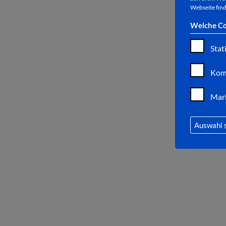
Webseite find
Welche Co
Stat
Kom
Mar
Auswahl 