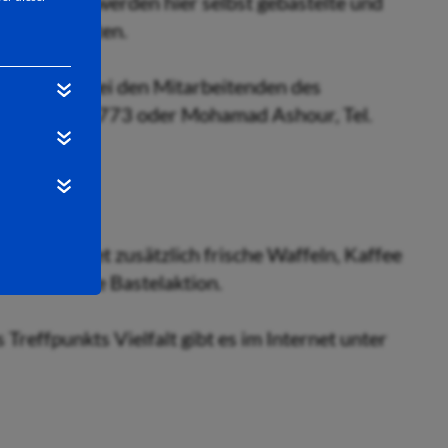
bis 19 Uhr werden hier selbst gebastelte und
iten angeboten.
 kann sich bei den Mitarbeitenden des
l. 06621 201-773 oder Mohamad Ashour, Tel.
rsfeld bietet zusätzlich frische Waffeln, Kaffee
ter und eine Bastelaktion.
reffpunkts Vielfalt gibt es im Internet unter