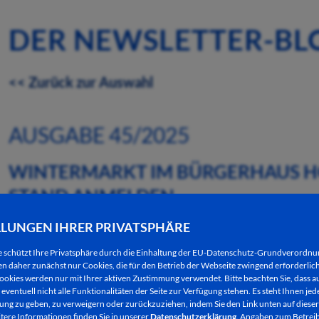
DER NEWSLETTER-BL
<< Zurück zur Auswahl
AUSGABE 45/2025
WINTERMARKT IM BÜRGERHAUS HOH
STAND ANMELDEN
LLUNGEN IHRER PRIVATSPHÄRE
06.11.2025
e schützt Ihre Privatsphäre durch die Einhaltung der EU-Datenschutz-Grundverordn
 daher zunächst nur Cookies, die für den Betrieb der Webseite zwingend erforderlich
ookies werden nur mit Ihrer aktiven Zustimmung verwendet. Bitte beachten Sie, dass au
eventuell nicht alle Funktionalitäten der Seite zur Verfügung stehen. Es steht Ihnen jede
Das Bürgerhaus Hohe Luft (Schlosserstraße 32) ve
ng zu geben, zu verweigern oder zurückzuziehen, indem Sie den Link unten auf dieser
tere Informationen finden Sie in unserer
Datenschutzerklärung
. Angaben zum Betreib