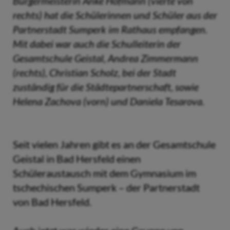
Bürgermeisterin Anke Hofmann (vierte von
rechts) hat die Schülerinnen und Schüler aus der
Partnerstadt Sumperk im Rathaus empfangen.
Mit dabei war auch die Schulleiterin der
Gesamtschule Geistal, Andrea Zimmermann
(rechts), Christian Scholz, bei der Stadt
zuständig für die Städtepartnerschaft, sowie
Helena Zachova (vorn) und Daniela Tesarova.
Seit vielen Jahren gibt es an der Gesamtschule
Geistal in Bad Hersfeld einen
Schüleraustausch mit dem Gymnasium im
tschechischen Sumperk – der Partnerstadt
von Bad Hersfeld.