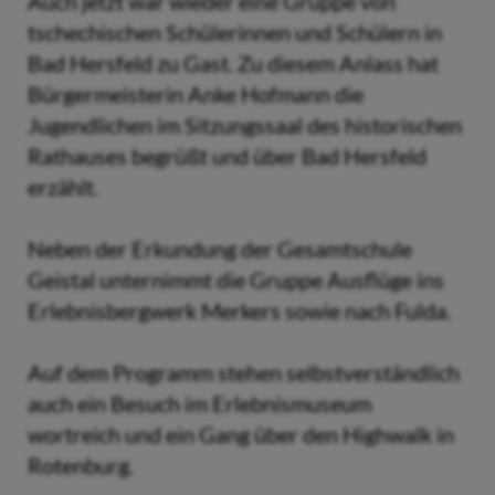
Auch jetzt war wieder eine Gruppe von
tschechischen Schülerinnen und Schülern in
Bad Hersfeld zu Gast. Zu diesem Anlass hat
Bürgermeisterin Anke Hofmann die
Jugendlichen im Sitzungssaal des historischen
Rathauses begrüßt und über Bad Hersfeld
erzählt.
Neben der Erkundung der Gesamtschule
Geistal unternimmt die Gruppe Ausflüge ins
Erlebnisbergwerk Merkers sowie nach Fulda.
Auf dem Programm stehen selbstverständlich
auch ein Besuch im Erlebnismuseum
wortreich und ein Gang über den Highwalk in
Rotenburg.