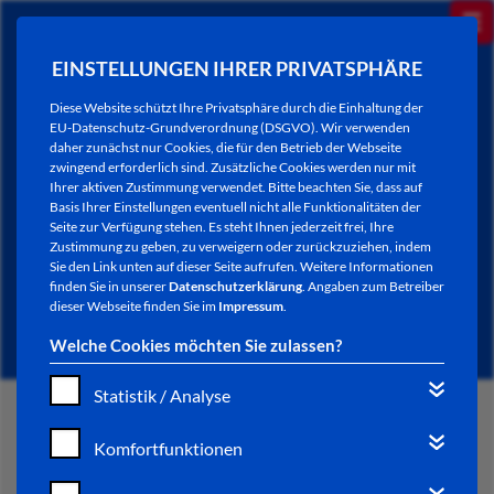
EINSTELLUNGEN IHRER PRIVATSPHÄRE
Diese Website schützt Ihre Privatsphäre durch die Einhaltung der
EU-Datenschutz-Grundverordnung (DSGVO). Wir verwenden
daher zunächst nur Cookies, die für den Betrieb der Webseite
zwingend erforderlich sind. Zusätzliche Cookies werden nur mit
Ihrer aktiven Zustimmung verwendet. Bitte beachten Sie, dass auf
Basis Ihrer Einstellungen eventuell nicht alle Funktionalitäten der
Seite zur Verfügung stehen. Es steht Ihnen jederzeit frei, Ihre
Zustimmung zu geben, zu verweigern oder zurückzuziehen, indem
Sie den Link unten auf dieser Seite aufrufen. Weitere Informationen
NEWSLETTER / CITY LETTER
finden Sie in unserer
Datenschutzerklärung
. Angaben zum Betreiber
dieser Webseite finden Sie im
Impressum
.
Welche Cookies möchten Sie zulassen?
Statistik / Analyse
START
Komfortfunktionen
BÜRGERSERVICE