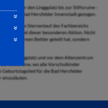
haus, über den Linggplatz bis zur Stiftsruine -
e durch die Bad Hersfelder Innenstadt gezogen.
haben sich am Sternenlauf des Fachbereichs
s war das Ziel dieser besonderen Aktion. Nicht
mit einem armen Bettler geteilt hat, sondern
uf dem Linggplatz und vor dem Altenzentrum
der Stiftsruine, wo alle Vorschulkinder
Geburtstagslied für die Bad Hersfelder
r einzuläuten.