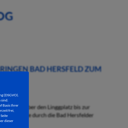
OG
 BRINGEN BAD HERSFELD ZUM
ung (DSGVO).
 sind.
f Basis Ihrer
rzeit frei,
 Seite
er dieser