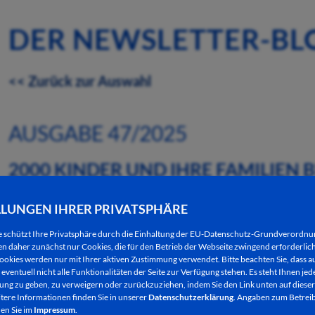
DER NEWSLETTER-BL
<< Zurück zur Auswahl
AUSGABE 47/2025
2000 KINDER UND IHRE FAMILIEN
LEUCHTEN
LLUNGEN IHRER PRIVATSPHÄRE
20.11.2025
e schützt Ihre Privatsphäre durch die Einhaltung der EU-Datenschutz-Grundverordn
 daher zunächst nur Cookies, die für den Betrieb der Webseite zwingend erforderlich
ookies werden nur mit Ihrer aktiven Zustimmung verwendet. Bitte beachten Sie, dass au
eventuell nicht alle Funktionalitäten der Seite zur Verfügung stehen. Es steht Ihnen jede
ng zu geben, zu verweigern oder zurückzuziehen, indem Sie den Link unten auf dieser
tere Informationen finden Sie in unserer
Datenschutzerklärung
. Angaben zum Betreib
en Sie im
Impressum
.