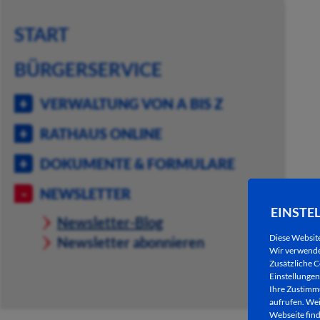
START
BÜRGERSERVICE
VERWALTUNG VON A BIS Z
RATHAUS ONLINE
DOKUMENTE & FORMULARE
NEWSLETTER
EINSTE
Newsletter-Blog
Diese Websit
Newsletter abonnieren
Wir verwenden
Zusätzliche C
Einstellungen 
Ihre Zustimmu
aufrufen. Wei
Webseite find