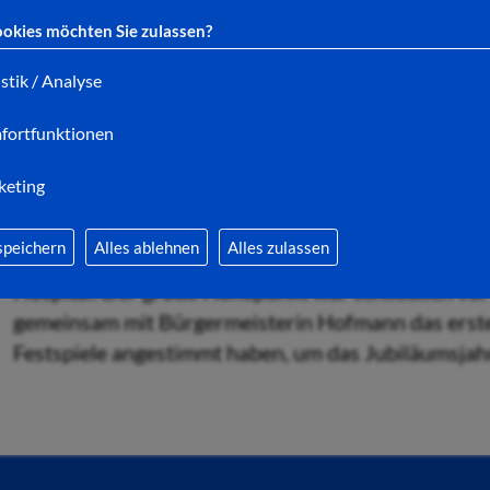
Vom unteren Ende der Fußgängerzone, vorbei am Rat
okies möchten Sie zulassen?
am Freitagabend hat sich eine lange Menschenkett
istik / Analyse
2000 Menschen - Kita-Kinder und ihre Familien - 
fortfunktionen
Generationen beteiligt. Das Wir-Gefühl stärken, da
nur in Erinnerung an St. Martin, der seinen Mantel 
keting
auch im Zusammenleben in Bad Hersfeld.
speichern
Alles ablehnen
Alles zulassen
Es wurde gemeinsam gesungen: am Rathausplatz, a
Hospital. Der große Höhepunkt war schließlich vor 
gemeinsam mit Bürgermeisterin Hofmann das erste 
Festspiele angestimmt haben, um das Jubiläumsjah