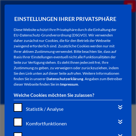
EINSTELLUNGEN IHRER PRIVATSPHÄRE
Diese Website schützt Ihre Privatsphäre durch die Einhaltung der
EU-Datenschutz-Grundverordnung (DSGVO). Wir verwenden
daher zunächst nur Cookies, die für den Betrieb der Webseite
zwingend erforderlich sind. Zusätzliche Cookies werden nur mit
Ihrer aktiven Zustimmung verwendet. Bitte beachten Sie, dass auf
Basis Ihrer Einstellungen eventuell nicht alle Funktionalitäten der
Seite zur Verfügung stehen. Es steht Ihnen jederzeit frei, Ihre
Zustimmung zu geben, zu verweigern oder zurückzuziehen, indem
Sie den Link unten auf dieser Seite aufrufen. Weitere Informationen
NEWSLETTER / CITY LETTER
finden Sie in unserer
Datenschutzerklärung
. Angaben zum Betreiber
dieser Webseite finden Sie im
Impressum
.
Welche Cookies möchten Sie zulassen?
Statistik / Analyse
START
Komfortfunktionen
BÜRGERSERVICE