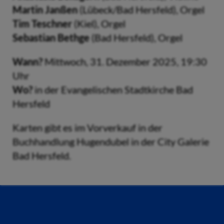
Martin Janßen
(Lübeck/Bad Hersfeld), Orgel
Tim Teschner
(Kiel), Orgel
Sebastian Bethge
(Bad Hersfeld), Orgel
Wann?
Mittwoch, 31. Dezember 2025, 19:30
Uhr
Wo?
in der Evangelischen Stadtkirche Bad
Hersfeld
Karten gibt es im Vorverkauf in der
Buchhandlung Hugendubel in der City Galerie
Bad Hersfeld.