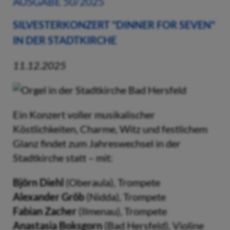
AUSGABE 50/2025
SILVESTERKONZERT "DINNER FOR SEVEN"
IN DER STADTKIRCHE
11.12.2025
Ein Konzert voller musikalischer
Köstlichkeiten, Charme, Witz und festlichem
Glanz findet zum Jahreswechsel in der
Stadtkirche statt – mit:
Björn Diehl
(Oberaula), Trompete
Alexander Gröb
(Nidda), Trompete
Fabian Zacher
(Ilmenau), Trompete
Anastasia Boksgorn
(Bad Hersfeld), Violine