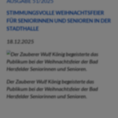
AUSGABE 51/2025
STIMMUNGSVOLLE WEIHNACHTSFEIER
FÜR SENIORINNEN UND SENIOREN IN DER
STADTHALLE
18.12.2025
Der Zauberer Wulf König begeisterte das
Publikum bei der Weihnachtsfeier der Bad
Hersfelder Seniorinnen und Senioren.