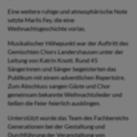
Eine weitere ruhige und atmosphärische Note
setzte Marlis Fey, die eine
Weihnachtsgeschichte vorlas.
Musikalischer Höhepunkt war der Auftritt des
Gemischten Chors Landershausen unter der
Leitung von Katrin Knott. Rund 45
Sängerinnen und Sänger begeisterten das
Publikum mit einem adventlichen Repertoire.
Zum Abschluss sangen Gäste und Chor
gemeinsam bekannte Weihnachtslieder und
ließen die Feier feierlich ausklingen.
Unterstützt wurde das Team des Fachbereichs
Generationen bei der Gestaltung und
Durchführung der Veranstaltung von