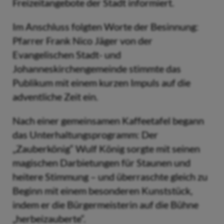
Freizeitangebote der Stadt informiert.
Im Anschluss folgten Worte der Besinnung:
Pfarrer Frank Nico Jäger von der
Evangelischen Stadt- und
Johanneskirchengemeinde stimmte das
Publikum mit einem kurzen Impuls auf die
adventliche Zeit ein.
Nach einer gemeinsamen Kaffeetafel begann
das Unterhaltungsprogramm: Der
„Zauberkönig“ Wulf König sorgte mit seinen
magischen Darbietungen für Staunen und
heitere Stimmung – und überraschte gleich zu
Beginn mit einem besonderen Kunststück,
indem er die Bürgermeisterin auf die Bühne
„herbeizauberte“.