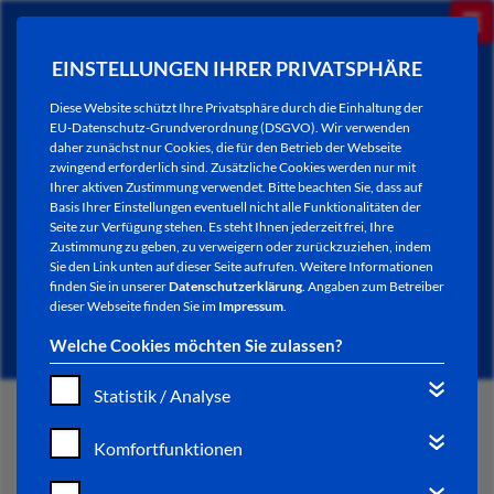
EINSTELLUNGEN IHRER PRIVATSPHÄRE
Diese Website schützt Ihre Privatsphäre durch die Einhaltung der
EU-Datenschutz-Grundverordnung (DSGVO). Wir verwenden
daher zunächst nur Cookies, die für den Betrieb der Webseite
zwingend erforderlich sind. Zusätzliche Cookies werden nur mit
Ihrer aktiven Zustimmung verwendet. Bitte beachten Sie, dass auf
Basis Ihrer Einstellungen eventuell nicht alle Funktionalitäten der
Seite zur Verfügung stehen. Es steht Ihnen jederzeit frei, Ihre
Zustimmung zu geben, zu verweigern oder zurückzuziehen, indem
Sie den Link unten auf dieser Seite aufrufen. Weitere Informationen
NEWSLETTER / CITY LETTER
finden Sie in unserer
Datenschutzerklärung
. Angaben zum Betreiber
dieser Webseite finden Sie im
Impressum
.
Welche Cookies möchten Sie zulassen?
Statistik / Analyse
START
Komfortfunktionen
BÜRGERSERVICE