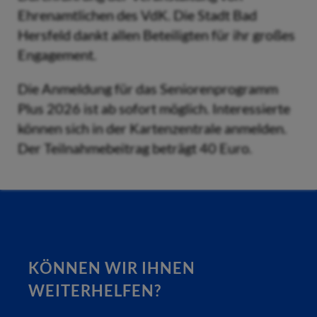
Ehrenamtlichen des VdK. Die Stadt Bad
Hersfeld dankt allen Beteiligten für ihr großes
Engagement.
Die Anmeldung für das Seniorenprogramm
Plus 2026 ist ab sofort möglich. Interessierte
können sich in der Kartenzentrale anmelden.
Der Teilnahmebeitrag beträgt 40 Euro.
KÖNNEN WIR IHNEN
WEITERHELFEN?