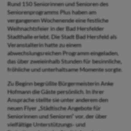
Rund 150 Seniorinnen und Senioren des
Seniorenprogramms Plus haben am
vergangenen Wochenende eine festliche
Weihnachtsfeier in der Bad Hersfelder
Stadthalle erlebt. Die Stadt Bad Hersfeld als
Veranstalterin hatte zu einem
abwechslungsreichen Programm eingeladen,
das über zweieinhalb Stunden für besinnliche,
fröhliche und unterhaltsame Momente sorgte.
Zu Beginn begrüßte Bürgermeisterin Anke
Hofmann die Gäste persönlich. In ihrer
Ansprache stellte sie unter anderem den
neuen Flyer „Städtische Angebote für
Seniorinnen und Senioren“ vor, der über
vielfältige Unterstützungs- und