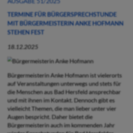
AUSGABE 51/2025
TERMINE FÜR BÜRGERSPRECHSTUNDE
MIT BÜRGERMEISTERIN ANKE HOFMANN
STEHEN FEST
18.12.2025
Bürgermeisterin Anke Hofmann ist vielerorts
auf Veranstaltungen unterwegs und stets für
die Menschen aus Bad Hersfeld ansprechbar
und mit ihnen im Kontakt. Dennoch gibt es
vielleicht Themen, die man lieber unter vier
Augen bespricht. Daher bietet die
Bürgermeisterin auch im kommenden Jahr