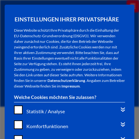
EINSTELLUNGEN IHRER PRIVATSPHÄRE
Diese Website schützt Ihre Privatsphäre durch die Einhaltung der
EU-Datenschutz-Grundverordnung (DSGVO). Wir verwenden
daher zunächst nur Cookies, die für den Betrieb der Webseite
zwingend erforderlich sind. Zusätzliche Cookies werden nur mit
Ihrer aktiven Zustimmung verwendet. Bitte beachten Sie, dass auf
Basis Ihrer Einstellungen eventuell nicht alle Funktionalitäten der
Seite zur Verfügung stehen. Es steht Ihnen jederzeit frei, Ihre
Zustimmung zu geben, zu verweigern oder zurückzuziehen, indem
Sie den Link unten auf dieser Seite aufrufen. Weitere Informationen
NEWSLETTER / CITY LETTER
finden Sie in unserer
Datenschutzerklärung
. Angaben zum Betreiber
dieser Webseite finden Sie im
Impressum
.
Welche Cookies möchten Sie zulassen?
Statistik / Analyse
START
Komfortfunktionen
BÜRGERSERVICE