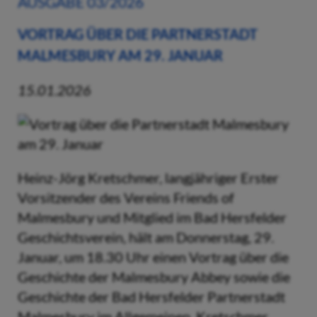
AUSGABE 03/2026
VORTRAG ÜBER DIE PARTNERSTADT
MALMESBURY AM 29. JANUAR
15.01.2026
Heinz-Jörg Kretschmer, langjähriger Erster
Vorsitzender des Vereins Friends of
Malmesbury und Mitglied im Bad Hersfelder
Geschichtsverein, hält am Donnerstag, 29.
Januar, um 18.30 Uhr einen Vortrag über die
Geschichte der Malmesbury Abbey sowie die
Geschichte der Bad Hersfelder Partnerstadt
Malmesbury im Allgemeinen. Kretschmer