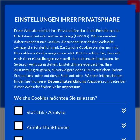
EINSTELLUNGEN IHRER PRIVATSPHÄRE
Diese Website schützt Ihre Privatsphäre durch die Einhaltung der
EU-Datenschutz-Grundverordnung (DSGVO). Wir verwenden
daher zunächst nur Cookies, die für den Betrieb der Webseite
zwingend erforderlich sind. Zusätzliche Cookies werden nur mit
Ihrer aktiven Zustimmung verwendet. Bitte beachten Sie, dass auf
Basis Ihrer Einstellungen eventuell nicht alle Funktionalitäten der
Seite zur Verfügung stehen. Es steht Ihnen jederzeit frei, Ihre
Zustimmung zu geben, zu verweigern oder zurückzuziehen, indem
Sie den Link unten auf dieser Seite aufrufen. Weitere Informationen
NEWSLETTER / CITY LETTER
finden Sie in unserer
Datenschutzerklärung
. Angaben zum Betreiber
dieser Webseite finden Sie im
Impressum
.
Welche Cookies möchten Sie zulassen?
Statistik / Analyse
START
Komfortfunktionen
BÜRGERSERVICE