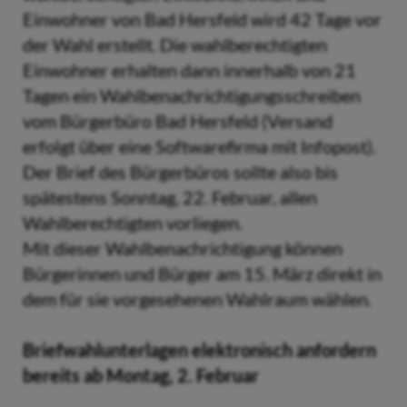
Einwohner von Bad Hersfeld wird 42 Tage vor
der Wahl erstellt. Die wahlberechtigten
Einwohner erhalten dann innerhalb von 21
Tagen ein Wahlbenachrichtigungsschreiben
vom Bürgerbüro Bad Hersfeld (Versand
erfolgt über eine Softwarefirma mit Infopost).
Der Brief des Bürgerbüros sollte also bis
spätestens Sonntag, 22. Februar, allen
Wahlberechtigten vorliegen.
Mit dieser Wahlbenachrichtigung können
Bürgerinnen und Bürger am 15. März direkt in
dem für sie vorgesehenen Wahlraum wählen.
Briefwahlunterlagen elektronisch anfordern
bereits ab Montag, 2. Februar