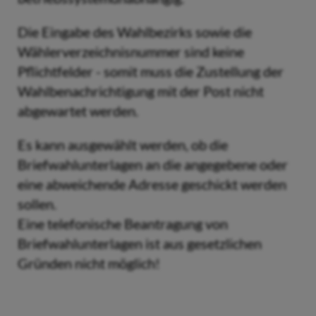
Die Eingabe des Wahlbezirks sowie die
Wählerverzeichnisnummer sind keine
Pflichtfelder - somit muss die Zustellung der
Wahlbenachrichtigung mit der Post nicht
abgewartet werden.
Es kann ausgewählt werden, ob die
Briefwahlunterlagen an die angegebene oder
eine abweichende Adresse geschickt werden
sollen.
Eine telefonische Beantragung von
Briefwahlunterlagen ist aus gesetzlichen
Gründen nicht möglich!