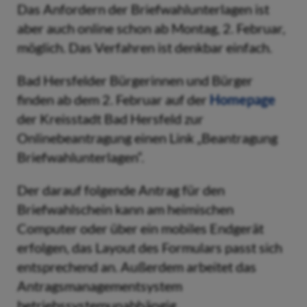
Das Anfordern der Briefwahlunterlagen ist
aber auch online schon ab Montag, 2. Februar,
möglich. Das Verfahren ist denkbar einfach.
Bad Hersfelder Bürgerinnen und Bürger
finden ab dem 2. Februar auf der
Homepage
der Kreisstadt Bad Hersfeld zur
Onlinebeantragung einen Link „Beantragung
Briefwahlunterlagen“.
Der darauf folgende Antrag für den
Briefwahlschein kann am heimischen
Computer oder über ein mobiles Endgerät
erfolgen, das Layout des Formulars passt sich
entsprechend an. Außerdem arbeitet das
Antragsmanagementsystem
betriebssystemunabhängig.