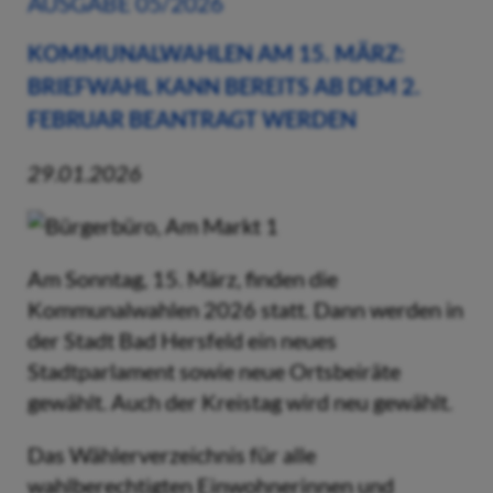
AUSGABE 05/2026
KOMMUNALWAHLEN AM 15. MÄRZ:
BRIEFWAHL KANN BEREITS AB DEM 2.
FEBRUAR BEANTRAGT WERDEN
29.01.2026
Am Sonntag, 15. März, finden die
Kommunalwahlen 2026 statt. Dann werden in
der Stadt Bad Hersfeld ein neues
Stadtparlament sowie neue Ortsbeiräte
gewählt. Auch der Kreistag wird neu gewählt.
Das Wählerverzeichnis für alle
wahlberechtigten Einwohnerinnen und