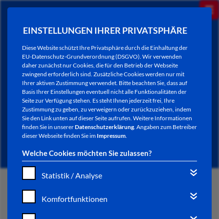
EINSTELLUNGEN IHRER PRIVATSPHÄRE
Diese Website schützt Ihre Privatsphäre durch die Einhaltung der
EU-Datenschutz-Grundverordnung (DSGVO). Wir verwenden
daher zunächst nur Cookies, die für den Betrieb der Webseite
zwingend erforderlich sind. Zusätzliche Cookies werden nur mit
Ihrer aktiven Zustimmung verwendet. Bitte beachten Sie, dass auf
Basis Ihrer Einstellungen eventuell nicht alle Funktionalitäten der
Seite zur Verfügung stehen. Es steht Ihnen jederzeit frei, Ihre
Zustimmung zu geben, zu verweigern oder zurückzuziehen, indem
Sie den Link unten auf dieser Seite aufrufen. Weitere Informationen
NEWSLETTER / CITY LETTER
finden Sie in unserer
Datenschutzerklärung
. Angaben zum Betreiber
dieser Webseite finden Sie im
Impressum
.
Welche Cookies möchten Sie zulassen?
Statistik / Analyse
START
Komfortfunktionen
BÜRGERSERVICE