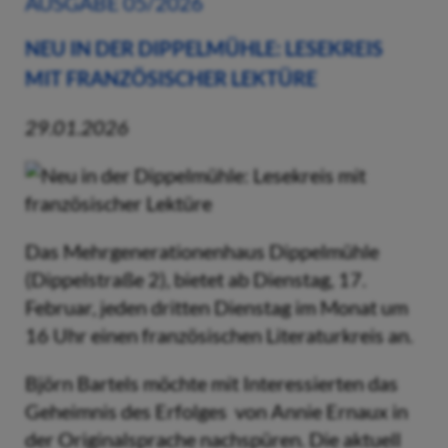
AUSGABE 05/2026
NEU IN DER DIPPELMÜHLE: LESEKREIS
MIT FRANZÖSISCHER LEKTÜRE
29.01.2026
Das Mehrgenerationenhaus Dippelmühle
(Dippelstraße 2), bietet ab Dienstag, 17.
Februar, jeden dritten Dienstag im Monat um
16 Uhr einen französischen Literaturkreis an.
Björn Bartels möchte mit Interessierten das
Geheimnis des Erfolges von Annie Ernaux in
der Originalsprache nachspüren. Die aktuell