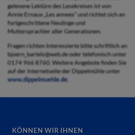
gelesene Lektüre des Lesekreises ist von
Annie Ernaux „Les annees“ und richtet sich an
fortgeschrittene Neulinge und
Muttersprachler aller Generationen.
Fragen richten Interessierte bitte schriftlich an
bjoern_bartels@web.de oder telefonisch unter
0174 966 8760. Weitere Angebote finden Sie
auf der Internetseite der Dippelmühle unter
www.dippelmuehle.de
.
KÖNNEN WIR IHNEN