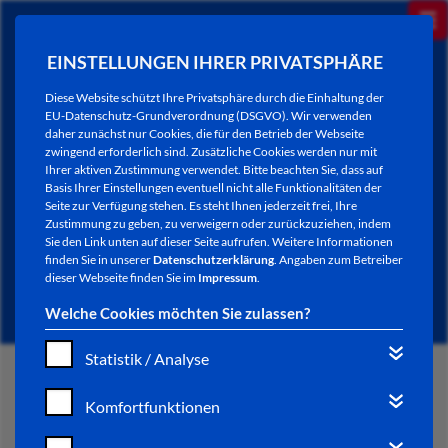
EINSTELLUNGEN IHRER PRIVATSPHÄRE
Diese Website schützt Ihre Privatsphäre durch die Einhaltung der
EU-Datenschutz-Grundverordnung (DSGVO). Wir verwenden
daher zunächst nur Cookies, die für den Betrieb der Webseite
zwingend erforderlich sind. Zusätzliche Cookies werden nur mit
Ihrer aktiven Zustimmung verwendet. Bitte beachten Sie, dass auf
Basis Ihrer Einstellungen eventuell nicht alle Funktionalitäten der
Seite zur Verfügung stehen. Es steht Ihnen jederzeit frei, Ihre
Zustimmung zu geben, zu verweigern oder zurückzuziehen, indem
Sie den Link unten auf dieser Seite aufrufen. Weitere Informationen
NEWSLETTER / CITY LETTER
finden Sie in unserer
Datenschutzerklärung
. Angaben zum Betreiber
dieser Webseite finden Sie im
Impressum
.
Welche Cookies möchten Sie zulassen?
Statistik / Analyse
START
Komfortfunktionen
BÜRGERSERVICE