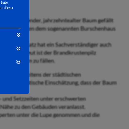
 Seite
er dieser
rer bildprägender, jahrzehntealter Baum gefällt
 direkt zwischen dem sogenannten Burschenhaus
m Schillerplatz hat ein Sachverständiger auch
 müssen. Erneut ist der Brandkrustenpilz
ng, den Baum zu fällen.
n wurde seitens der städtischen
tlich die städtische Einschätzung, dass der Baum
- und Setzzeiten unter erschwerten
 Nähe zu den Gebäuden veranlasst.
perten unter die Lupe genommen und die