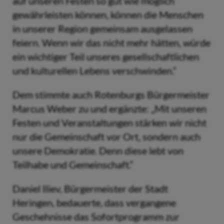
auf unseren Festen so gut wie möglich
gewährleisten können, können die Menschen
in unserer Region gemeinsam ausgelassen
feiern. Wenn wir das nicht mehr hätten, würde
ein wichtiger Teil unseres gesellschaftlichen
und kulturellen Lebens verschwinden.“
Dem stimmte auch Rotenburgs Bürgermeister
Marcus Weber zu und ergänzte: „Mit unseren
Festen und Veranstaltungen stärken wir nicht
nur die Gemeinschaft vor Ort, sondern auch
unsere Demokratie. Denn diese lebt von
Teilhabe und Gemeinschaft.“
Daniel Iliev, Bürgermeister der Stadt
Heringen, bedauerte, dass vergangene
Geschehnisse das Sofortprogramm zur