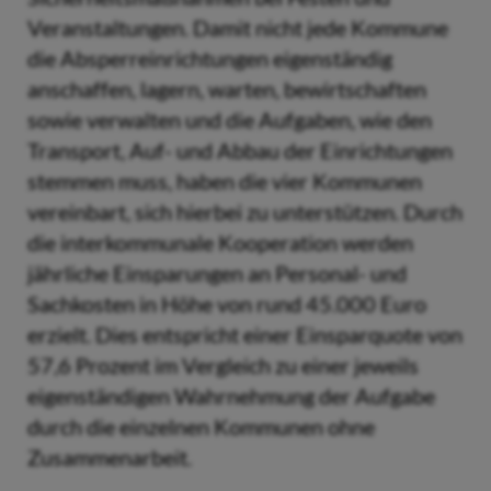
Veranstaltungen. Damit nicht jede Kommune
die Absperreinrichtungen eigenständig
anschaffen, lagern, warten, bewirtschaften
sowie verwalten und die Aufgaben, wie den
Transport, Auf- und Abbau der Einrichtungen
stemmen muss, haben die vier Kommunen
vereinbart, sich hierbei zu unterstützen. Durch
die interkommunale Kooperation werden
jährliche Einsparungen an Personal- und
Sachkosten in Höhe von rund 45.000 Euro
erzielt. Dies entspricht einer Einsparquote von
57,6 Prozent im Vergleich zu einer jeweils
eigenständigen Wahrnehmung der Aufgabe
durch die einzelnen Kommunen ohne
Zusammenarbeit.