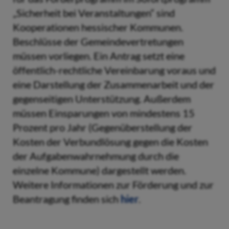
„Sicherheit bei Veranstaltungen“ sind
Kooperationen hessischer Kommunen.
Beschlüsse der Gemeindevertretungen
müssen vorliegen. Ein Antrag setzt eine
öffentlich-rechtliche Vereinbarung voraus und
eine Darstellung der Zusammenarbeit und der
gegenseitigen Unterstützung. Außerdem
müssen Einsparungen von mindestens 15
Prozent pro Jahr (Gegenüberstellung der
Kosten der Verbundlösung gegen die Kosten
der Aufgabenwahrnehmung durch die
einzelne Kommune) dargestellt werden.
Weitere Informationen zur Förderung und zur
Beantragung finden sich
hier
.