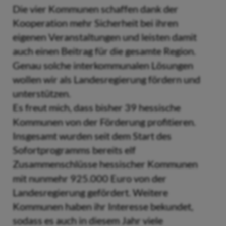
Die vier Kommunen schaffen dank der
Kooperation mehr Sicherheit bei ihren
eigenen Veranstaltungen und leisten damit
auch einen Beitrag für die gesamte Region.
Genau solche interkommunalen Lösungen
wollen wir als Landesregierung fördern und
unterstützen.
Es freut mich, dass bisher 39 hessische
Kommunen von der Förderung profitieren.
Insgesamt wurden seit dem Start des
Sofortprogramms bereits elf
Zusammenschlüsse hessischer Kommunen
mit nunmehr 925.000 Euro von der
Landesregierung gefördert. Weitere
Kommunen haben ihr Interesse bekundet,
sodass es auch in diesem Jahr viele