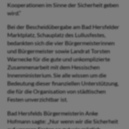
Kooperationen im Sinne der Sicherheit geben
wird.“
Bei der Bescheidübergabe am Bad Hersfelder
Marktplatz, Schauplatz des Lullusfestes,
bedankten sich die vier Bürgermeisterinnen
und Bürgermeister sowie Landrat Torsten
Warnecke für die gute und unkomplizierte
Zusammenarbeit mit dem Hessischen
Innenministerium. Sie alle wissen um die
Bedeutung dieser finanziellen Unterstützung,
die für die Organisation von städtischen
Festen unverzichtbar ist.
Bad Hersfelds Bürgermeisterin Anke
Hofmann sagte: „Nur wenn wir die Sicherheit