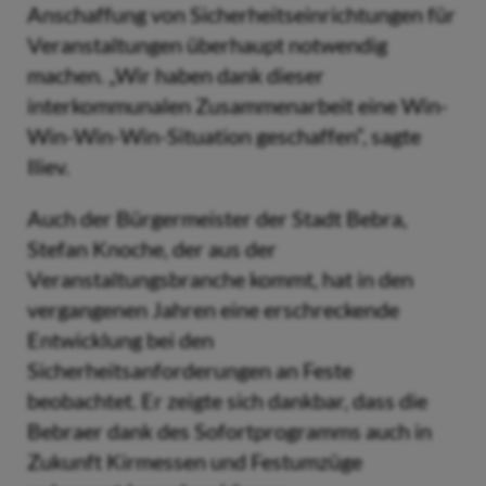
Anschaffung von Sicherheitseinrichtungen für
Veranstaltungen überhaupt notwendig
machen. „Wir haben dank dieser
interkommunalen Zusammenarbeit eine Win-
Win-Win-Win-Situation geschaffen“, sagte
Iliev.
Auch der Bürgermeister der Stadt Bebra,
Stefan Knoche, der aus der
Veranstaltungsbranche kommt, hat in den
vergangenen Jahren eine erschreckende
Entwicklung bei den
Sicherheitsanforderungen an Feste
beobachtet. Er zeigte sich dankbar, dass die
Bebraer dank des Sofortprogramms auch in
Zukunft Kirmessen und Festumzüge