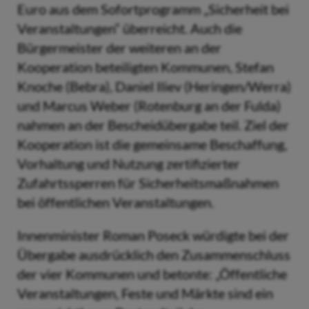
Euro aus dem Sofortprogramm „Sicherheit bei
Veranstaltungen“ überreicht. Auch die
Bürgermeister der weiteren an der
Kooperation beteiligten Kommunen, Stefan
Knoche (Bebra), Daniel Iliev (Heringen/Werra)
und Marcus Weber (Rotenburg an der Fulda)
nahmen an der Bescheidübergabe teil. Ziel der
Kooperation ist die gemeinsame Beschaffung,
Vorhaltung und Nutzung zertifizierter
Zufahrtssperren für Sicherheitsmaßnahmen
bei öffentlichen Veranstaltungen.
Innenminister Roman Poseck würdigte bei der
Übergabe ausdrücklich den Zusammenschluss
der vier Kommunen und betonte: „Öffentliche
Veranstaltungen, Feste und Märkte sind ein