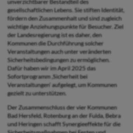
unverzichtbarer Bestandteil des
gesellschaftlichen Lebens. Sie stiften Identität,
fördern den Zusammenhalt und sind zugleich
wichtige Anziehungspunkte für Besucher. Ziel
der Landesregierung ist es daher, den
Kommunen die Durchführung solcher
Veranstaltungen auch unter veränderten
Sicherheitsbedingungen zu ermöglichen.
Dafür haben wir im April 2025 das
Sofortprogramm ,Sicherheit bei
Veranstaltungen‘ aufgelegt, um Kommunen
gezielt zu unterstützen.
Der Zusammenschluss der vier Kommunen
Bad Hersfeld, Rotenburg an der Fulda, Bebra
und Heringen schafft Synergieeffekte für die
Sicherheitsmaßnahmen bei Festen und