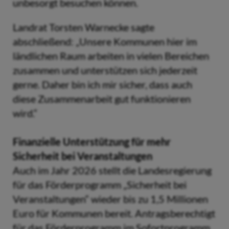
unbesorgt besuchen können.
Landrat Torsten Warnecke sagte
abschließend: „Unsere Kommunen hier im
ländlichen Raum arbeiten in vielen Bereichen
zusammen und unterstützen sich jederzeit
gerne. Daher bin ich mir sicher, dass auch
diese Zusammenarbeit gut funktionieren
wird.“
Finanzielle Unterstützung für mehr
Sicherheit bei Veranstaltungen
Auch im Jahr 2026 stellt die Landesregierung
für das Förderprogramm „Sicherheit bei
Veranstaltungen“ wieder bis zu 1,5 Millionen
Euro für Kommunen bereit. Antragsberechtigt
für das Förderprogramm im Sofortprogramm