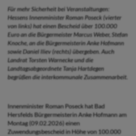
Für mehr Sicherheit bei Veranstaltungen:
Hessens Innenminister Roman Poseck (vierter
von links) hat einen Bescheid über 100.000
Euro an die Bürgermeister Marcus Weber, Stefan
Knoche, an die Bürgermeisterin Anke Hofmann
sowie Daniel Iliev (rechts) übergeben. Auch
Landrat Torsten Warnecke und die
Landtagsabgeordnete Tanja Hartdegen
begrüßen die interkommunale Zusammenarbeit.
Innenminister Roman Poseck hat Bad
Hersfelds Bürgermeisterin Anke Hofmann am
Montag (09.02.2026) einen
Zuwendungsbescheid in Höhe von 100.000