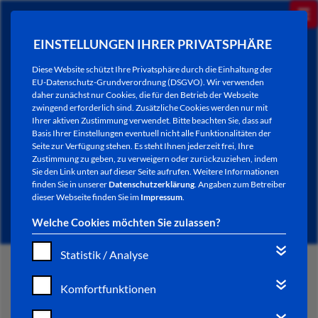
EINSTELLUNGEN IHRER PRIVATSPHÄRE
Diese Website schützt Ihre Privatsphäre durch die Einhaltung der
EU-Datenschutz-Grundverordnung (DSGVO). Wir verwenden
daher zunächst nur Cookies, die für den Betrieb der Webseite
zwingend erforderlich sind. Zusätzliche Cookies werden nur mit
Ihrer aktiven Zustimmung verwendet. Bitte beachten Sie, dass auf
Basis Ihrer Einstellungen eventuell nicht alle Funktionalitäten der
Seite zur Verfügung stehen. Es steht Ihnen jederzeit frei, Ihre
Zustimmung zu geben, zu verweigern oder zurückzuziehen, indem
Sie den Link unten auf dieser Seite aufrufen. Weitere Informationen
NEWSLETTER / CITY LETTER
finden Sie in unserer
Datenschutzerklärung
. Angaben zum Betreiber
dieser Webseite finden Sie im
Impressum
.
Welche Cookies möchten Sie zulassen?
Statistik / Analyse
START
Komfortfunktionen
BÜRGERSERVICE