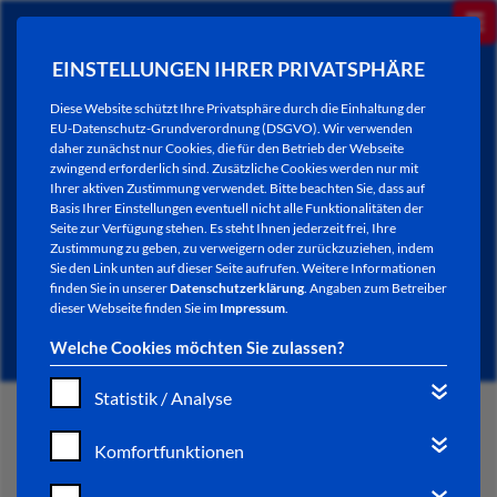
EINSTELLUNGEN IHRER PRIVATSPHÄRE
Diese Website schützt Ihre Privatsphäre durch die Einhaltung der
EU-Datenschutz-Grundverordnung (DSGVO). Wir verwenden
daher zunächst nur Cookies, die für den Betrieb der Webseite
zwingend erforderlich sind. Zusätzliche Cookies werden nur mit
Ihrer aktiven Zustimmung verwendet. Bitte beachten Sie, dass auf
Basis Ihrer Einstellungen eventuell nicht alle Funktionalitäten der
Seite zur Verfügung stehen. Es steht Ihnen jederzeit frei, Ihre
Zustimmung zu geben, zu verweigern oder zurückzuziehen, indem
Sie den Link unten auf dieser Seite aufrufen. Weitere Informationen
NEWSLETTER / CITY LETTER
finden Sie in unserer
Datenschutzerklärung
. Angaben zum Betreiber
dieser Webseite finden Sie im
Impressum
.
Welche Cookies möchten Sie zulassen?
Statistik / Analyse
START
Komfortfunktionen
BÜRGERSERVICE