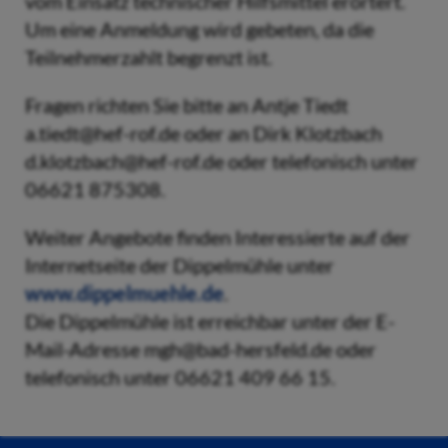
vom Einsatz technischer Hilfsmittel erörtert.
Um eine Anmeldung wird gebeten, da die
Teilnehmerzahlt begrenzt ist.
Fragen richten Sie bitte an Antje Tiedt
a.tiedt@hef-rof.de oder an Dirk Klotzbach
d.klotzbach@hef-rof.de oder telefonisch unter
06621 875308.
Weiter Angebote finden Interessierte auf der
Internetseite der Dippelmühle unter
www.dippelmuehle.de
.
Die Dippelmühle ist erreichbar unter der E-
Mail-Adresse mgh@bad-hersfeld.de oder
telefonisch unter 06621 409 66 15.