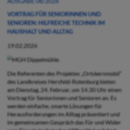
AUSGABE 08/2026
VORTRAG FÜR SENIORINNEN UND
SENIOREN: HILFREICHE TECHNIK IM
HAUSHALT UND ALLTAG
19.02.2026
Die Referenten des Projektes „Ortskernmobil“
des Landkreises Hersfeld-Rotenburg bieten
am Dienstag, 24. Februar, um 14.30 Uhr einen
Vortrag für Seniorinnen und Senioren an. Es
werden einfache, smarte Lösungen für
Herausforderungen im Alltag präsentiert und
im gemeinsamen Gespräch das Für und Wider