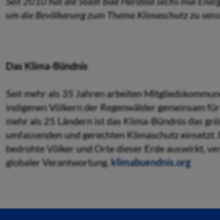
Seit 2010 hat die Stadt Bad Hersfeld sechs mal Energ
um die Bevölkerung zum Thema Klimaschutz zu sensib
Das Klima-Bündnis
Seit mehr als 35 Jahren arbeiten Mitgliedskommun
indigenen Völkern der Regenwälder gemeinsam für 
mehr als 25 Ländern ist das Klima-Bündnis das grö
umfassenden und gerechten Klimaschutz einsetzt. D
bedrohte Völker und Orte dieser Erde auswirkt, ve
globaler Verantwortung.
klimabuendnis.org