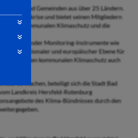
en, Städte und Gemeinden aus über 25 Ländern.
obale Klimakrise und bietet seinen Mitgliedern
, um den kommunalen Klimaschutz und die
tadtradeln oder Monitoring-Instrumente wie
werk auf nationaler und europäischer Ebene für
den ein, um den kommunalen Klimaschutz auch
htbar zu machen, beteiligt sich die Stadt Bad
s vom Landkreis Hersfeld-Rotenburg
ionsangebote des Klima-Bündnisses durch den
 weitergegeben.