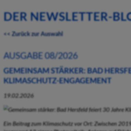
DER NEWSLETTER-BL
<< Zurück zur Auswahl
AUSGABE 08/2026
GEMEINSAM STÄRKER: BAD HERSFEL
KLIMASCHUTZ-ENGAGEMENT
19.02.2026
Ein Beitrag zum Klimaschutz vor Ort: Zwischen 201