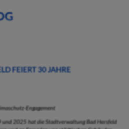
OG
D FEIERT 30 JAHRE
9 und 2025 hat die Stadtverwaltung Bad Hersfeld