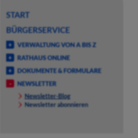
START
BÜRGERSERVICE
VERWALTUNG VON A BIS Z
RATHAUS ONLINE
DOKUMENTE & FORMULARE
NEWSLETTER
Newsletter-Blog
Newsletter abonnieren