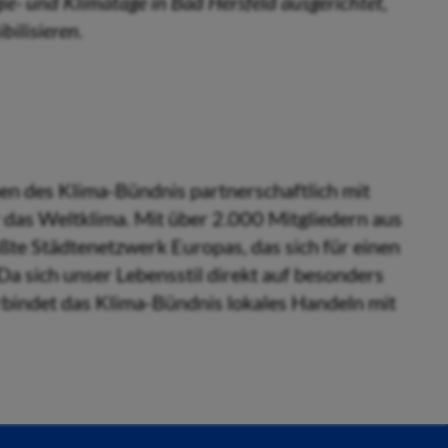
ie- und Klimatage in Bad Hersfeld ausgerichtet,
ilisieren.
en des Klima-Bündnis partnerschaftlich mit
das Weltklima. Mit über 2.000 Mitgliedern aus
ßte Städtenetzwerk Europas, das sich für einen
a sich unser Lebensstil direkt auf besonders
rbindet das Klima-Bündnis lokales Handeln mit