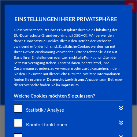
EINSTELLUNGEN IHRER PRIVATSPHÄRE
Diese Website schützt Ihre Privatsphäre durch die Einhaltung der
EU-Datenschutz-Grundverordnung (DSGVO). Wir verwenden
daher zunächst nur Cookies, die für den Betrieb der Webseite
zwingend erforderlich sind. Zusätzliche Cookies werden nur mit
Ihrer aktiven Zustimmung verwendet. Bitte beachten Sie, dass auf
Basis Ihrer Einstellungen eventuell nicht alle Funktionalitäten der
Seite zur Verfügung stehen. Es steht Ihnen jederzeit frei, Ihre
Zustimmung zu geben, zu verweigern oder zurückzuziehen, indem
Sie den Link unten auf dieser Seite aufrufen. Weitere Informationen
NEWSLETTER / CITY LETTER
finden Sie in unserer
Datenschutzerklärung
. Angaben zum Betreiber
dieser Webseite finden Sie im
Impressum
.
Welche Cookies möchten Sie zulassen?
Statistik / Analyse
START
Komfortfunktionen
BÜRGERSERVICE