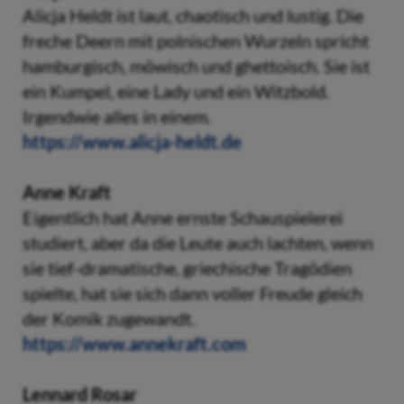
Alicja Heldt ist laut, chaotisch und lustig. Die
freche Deern mit polnischen Wurzeln spricht
hamburgisch, möwisch und ghettoisch. Sie ist
ein Kumpel, eine Lady und ein Witzbold.
Irgendwie alles in einem.
https://www.alicja-heldt.de
Anne Kraft
Eigentlich hat Anne ernste Schauspielerei
studiert, aber da die Leute auch lachten, wenn
sie tief-dramatische, griechische Tragödien
spielte, hat sie sich dann voller Freude gleich
der Komik zugewandt.
https://www.annekraft.com
Lennard Rosar