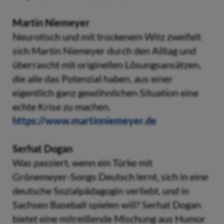
Martin Niemeyer
Neurotisch und mit trockenem Witz zweifelt
sich Martin Niemeyer durch den Alltag und
überrascht mit originellen Lösungsansätzen,
die alle das Potenzial haben, aus einer
eigentlich ganz gewöhnlichen Situation eine
echte Krise zu machen.
https://www.martinniemeyer.de
Serhat Dogan
Was passiert, wenn ein Türke mit
Grönemeyer-Songs Deutsch lernt, sich in eine
deutsche Sozialpädagogin verliebt, und in
Sachsen Baseball spielen will? Serhat Dogan
bietet eine mitreißende Mischung aus Humor