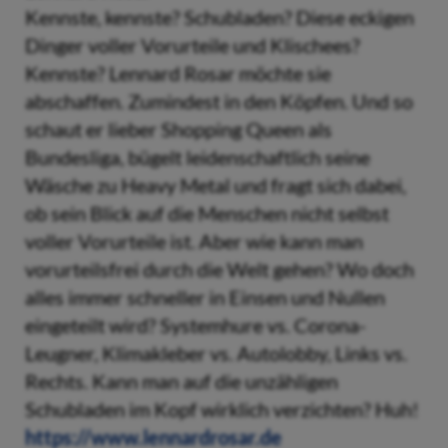
Kennste, kennste? Schubladen? Diese eckigen
Dinger voller Vorurteile und Klischees?
Kennste? Lennard Rosar möchte sie
abschaffen. Zumindest in den Köpfen. Und so
schaut er lieber Shopping Queen als
Bundesliga, bügelt leidenschaftlich seine
Wäsche zu Heavy Metal und fragt sich dabei,
ob sein Blick auf die Menschen nicht selbst
voller Vorurteile ist. Aber wie kann man
vorurteilsfrei durch die Welt gehen? Wo doch
alles immer schneller in Einsen und Nullen
eingeteilt wird? Systemhure vs. Corona-
Leugner, Klimakleber vs. Autolobby, Links vs.
Rechts. Kann man auf die unzähligen
Schubladen im Kopf wirklich verzichten? Huh!
https://www.lennardrosar.de