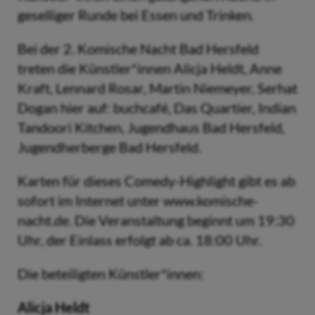
geselliger Runde bei Essen und Trinken.
Bei der 2. Komische Nacht Bad Hersfeld
treten die Künstler*innen Alicja Heldt, Anne
Kraft, Lennard Rosar, Martin Niemeyer, Serhat
Dogan hier auf: buchcafé, Das Quartier, Indian
Tandoori Kitchen, Jugendhaus Bad Hersfeld,
Jugendherberge Bad Hersfeld.
Karten für dieses Comedy-Highlight gibt es ab
sofort im Internet unter www.komische-
nacht.de. Die Veranstaltung beginnt um 19:30
Uhr, der Einlass erfolgt ab ca. 18:00 Uhr.
Die beteiligten Künstler*innen:
Alicja Heldt