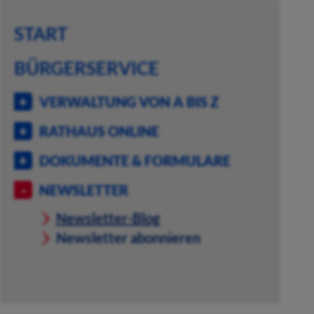
START
BÜRGERSERVICE
VERWALTUNG VON A BIS Z
RATHAUS ONLINE
DOKUMENTE & FORMULARE
NEWSLETTER
Newsletter-Blog
Newsletter abonnieren