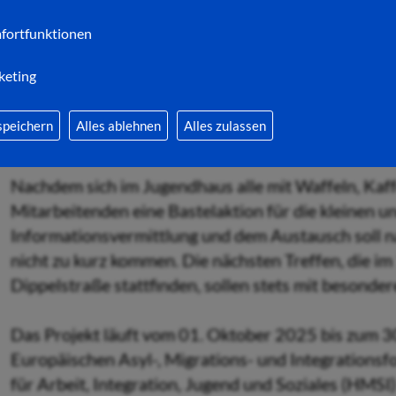
fortfunktionen
Mithilfe des Projektes KISI erhalten Kommunen in
Integrationsarbeit vor Ort. Neben der Besetzung ein
keting
Hersfeld ab April ihre Arbeit aufnehmen wird, umfa
Honorierung von Ehrenamtlichen sowie Anschaff
speichern
Alles ablehnen
Alles zulassen
Rahmen der Integrationsarbeit.
Nachdem sich im Jugendhaus alle mit Waffeln, Kaff
Mitarbeitenden eine Bastelaktion für die kleinen 
Informationsvermittlung und dem Austausch soll 
nicht zu kurz kommen. Die nächsten Treffen, die 
Dippelstraße stattfinden, sollen stets mit besonder
Das Projekt läuft vom 01. Oktober 2025 bis zum 
Europäischen Asyl-, Migrations- und Integrations
für Arbeit, Integration, Jugend und Soziales (HMSI)