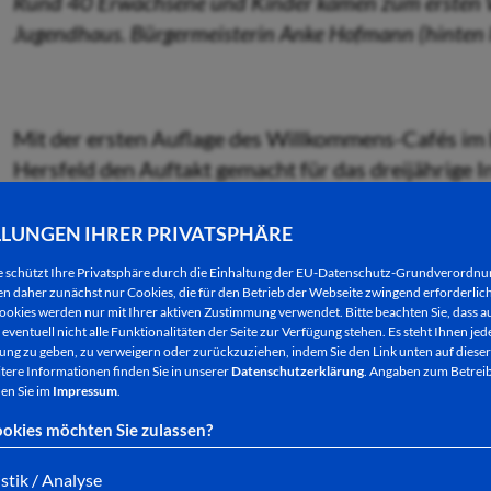
Rund 40 Erwachsene und Kinder kamen zum ersten 
Jugendhaus. Bürgermeisterin Anke Hofmann (hinten li
Mit der ersten Auflage des Willkommens-Cafés im 
Hersfeld den Auftakt gemacht für das dreijährige 
Intergrationsguides zur Stärkung der Integrations
Kreisstadt, begrüßte die rund 40 Kinder und Erwa
LLUNGEN IHRER PRIVATSPHÄRE
e schützt Ihre Privatsphäre durch die Einhaltung der EU-Datenschutz-Grundverordn
„Wir möchten Ihnen den Start hier in Bad Hersfeld
 daher zunächst nur Cookies, die für den Betrieb der Webseite zwingend erforderlich
ookies werden nur mit Ihrer aktiven Zustimmung verwendet. Bitte beachten Sie, dass au
dass Sie hier ein neues, glückliches Zuhause finden“
eventuell nicht alle Funktionalitäten der Seite zur Verfügung stehen. Es steht Ihnen jede
Mitarbeiter sowie Ehrenamtliche des städtischen 
ng zu geben, zu verweigern oder zurückzuziehen, indem Sie den Link unten auf dieser
tere Informationen finden Sie in unserer
Datenschutzerklärung
. Angaben zum Betreib
Ort, um Fragen zu beantworten und, wo nötig, in v
en Sie im
Impressum
.
okies möchten Sie zulassen?
Die nächsten Termine stehen bereits fest: Dienstag
April, jeweils von 16 bis 17.30 Uhr im Jugendhaus
istik / Analyse