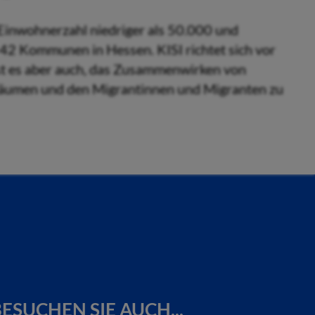
inwohnerzahl niedriger als 50.000 und
 42 Kommunen in Hessen. KISI richtet sich vor
ist es aber auch, das Zusammenwirken von
räumen und den Migrantinnen und Migranten zu
ESUCHEN SIE AUCH...