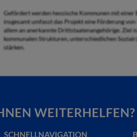
Gefördert werden hessische Kommunen mit einer E
insgesamt umfasst das Projekt eine Förderung von
allem an anerkannte Drittstaatenangehörige. Ziel 
kommunalen Strukturen, unterschiedlichen Sozial
stärken.
HNEN WEITERHELFEN?
SCHNELLNAVIGATION
B