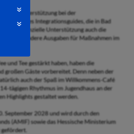
 Hessen Unterstützung bei der
er Stelle des Integrationsguides, die in Bad
sst die finanzielle Unterstützung auch die
ungen und andere Ausgaben für Maßnahmen im
ee und Tee gestärkt haben, haben die
und großen Gäste vorbereitet. Denn neben der
natürlich auch der Spaß im Willkommens-Café
im 14-tägigen Rhythmus im Jugendhaus an der
en Highlights gestaltet werden.
30. September 2028 und wird durch den
fonds (AMIF) sowie das Hessische Ministerium
 gefördert.