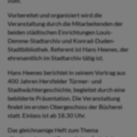
statt.
Vorbereitet und organisiert wird die
Veranstaltung durch die Mitarbeitenden der
beiden städtischen Einrichtungen Louis-
Demme-Stadtarchiv und Konrad-Duden-
Stadtbibliothek. Referent ist Hans Heenes, der
ehrenamtlich im Stadtarchiv tätig ist.
Hans Heenes berichtet in seinem Vortrag aus
400 Jahren Hersfelder Türmer- und
Stadtwächtergeschichte, begleitet durch eine
bebilderte Präsentation. Die Veranstaltung
findet im ersten Obergeschoss der Bücherei
statt. Einlass ist ab 18.30 Uhr.
Das gleichnamige Heft zum Thema