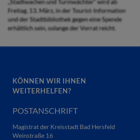
„Stadtwachen und Turmwächter“ wird ab
Freitag, 13. März, in der Tourist-Information
und der Stadtbibliothek gegen eine Spende
erhältlich sein, solange der Vorrat reicht.
KÖNNEN WIR IHNEN
WEITERHELFEN?
POSTANSCHRIFT
Magistrat der Kreisstadt Bad Hersfeld
Weinstraße 16