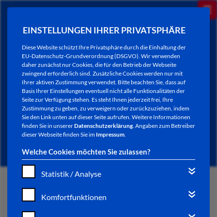
EINSTELLUNGEN IHRER PRIVATSPHÄRE
Diese Website schützt Ihre Privatsphäre durch die Einhaltung der
EU-Datenschutz-Grundverordnung (DSGVO). Wir verwenden
daher zunächst nur Cookies, die für den Betrieb der Webseite
zwingend erforderlich sind. Zusätzliche Cookies werden nur mit
Ihrer aktiven Zustimmung verwendet. Bitte beachten Sie, dass auf
Basis Ihrer Einstellungen eventuell nicht alle Funktionalitäten der
Seite zur Verfügung stehen. Es steht Ihnen jederzeit frei, Ihre
Zustimmung zu geben, zu verweigern oder zurückzuziehen, indem
Sie den Link unten auf dieser Seite aufrufen. Weitere Informationen
NEWSLETTER / CITY LETTER
finden Sie in unserer
Datenschutzerklärung
. Angaben zum Betreiber
dieser Webseite finden Sie im
Impressum
.
Welche Cookies möchten Sie zulassen?
Statistik / Analyse
START
Komfortfunktionen
BÜRGERSERVICE