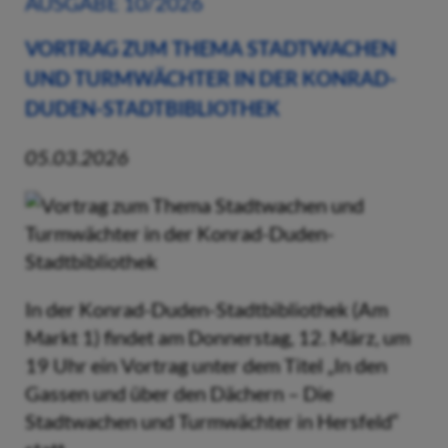
AUSGABE 10/2026
VORTRAG ZUM THEMA STADTWACHEN
UND TURMWÄCHTER IN DER KONRAD-
DUDEN-STADTBIBLIOTHEK
05.03.2026
In der Konrad-Duden-Stadtbibliothek (Am
Markt 1) findet am Donnerstag, 12. März, um
19 Uhr ein Vortrag unter dem Titel „In den
Gassen und über den Dächern – Die
Stadtwachen und Turmwächter in Hersfeld“