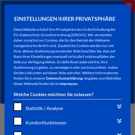
EINSTELLUNGEN IHRER PRIVATSPHÄRE
Diese Website schützt Ihre Privatsphäre durch die Einhaltung der
EU-Datenschutz-Grundverordnung (DSGVO). Wir verwenden
daher zunächst nur Cookies, die für den Betrieb der Webseite
zwingend erforderlich sind. Zusätzliche Cookies werden nur mit
Ihrer aktiven Zustimmung verwendet. Bitte beachten Sie, dass auf
Basis Ihrer Einstellungen eventuell nicht alle Funktionalitäten der
Seite zur Verfügung stehen. Es steht Ihnen jederzeit frei, Ihre
Zustimmung zu geben, zu verweigern oder zurückzuziehen, indem
Sie den Link unten auf dieser Seite aufrufen. Weitere Informationen
NEWSLETTER / CITY LETTER
finden Sie in unserer
Datenschutzerklärung
. Angaben zum Betreiber
dieser Webseite finden Sie im
Impressum
.
Welche Cookies möchten Sie zulassen?
Statistik / Analyse
START
Komfortfunktionen
BÜRGERSERVICE