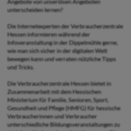
Angebote von unseriösen Angeboten
unterscheiden lernen?
Die Internetexperten der Verbraucherzentrale
Hessen informieren während der
Infoveranstaltung in der Dippelmühle gerne,
wie man sich sicher in der digitalen Welt
bewegen kann und verraten nützliche Tipps
und Tricks.
Die Verbraucherzentrale Hessen bietet in
Zusammenarbeit mit dem Hessischen
Ministerium für Familie, Senioren, Sport,
Gesundheit und Pflege (HMFG) für hessische
Verbraucherinnen und Verbraucher
unterschiedliche Bildungsveranstaltungen zu