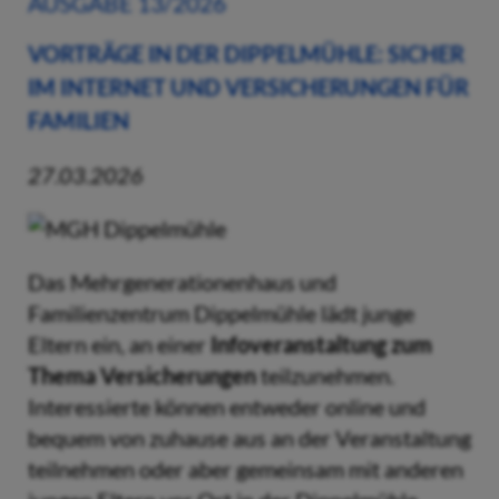
AUSGABE 13/2026
VORTRÄGE IN DER DIPPELMÜHLE: SICHER
IM INTERNET UND VERSICHERUNGEN FÜR
FAMILIEN
27.03.2026
Das Mehrgenerationenhaus und
Familienzentrum Dippelmühle lädt junge
Eltern ein, an einer
Infoveranstaltung zum
Thema Versicherungen
teilzunehmen.
Interessierte können entweder online und
bequem von zuhause aus an der Veranstaltung
teilnehmen oder aber gemeinsam mit anderen