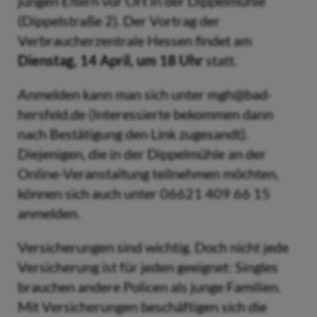
jungen Eltern vor Ort in der Dippelmühle
(Dippelstraße 2). Der Vortrag der
Verbraucherzentrale Hessen findet am
Dienstag, 14 April, um 18 Uhr
statt.
Anmelden kann man sich unter mgh@bad-
hersfeld.de (Interessierte bekommen dann
nach Bestätigung den Link zugesandt).
Diejenigen, die in der Dippelmühle an der
Online-Veranstaltung teilnehmen möchten,
können sich auch unter 06621 409 66 15
anmelden.
Versicherungen sind wichtig. Doch nicht jede
Versicherung ist für jeden geeignet: Singles
brauchen andere Policen als junge Familien.
Mit Versicherungen beschäftigen sich die