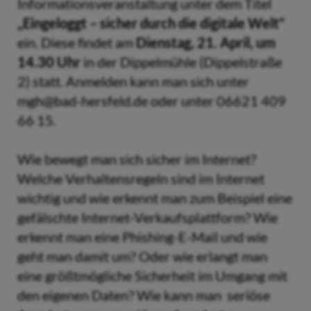
Informationsveranstaltung unter dem Titel
„Eingeloggt – sicher durch die digitale Welt“
ein. Diese findet am
Dienstag, 21. April, um
14.30 Uhr
in der Dippelmühle (Dippelstraße
2) statt. Anmelden kann man sich unter
mgh@bad-hersfeld.de oder unter 06621 409
66 15.
Wie bewegt man sich sicher im Internet?
Welche Verhaltensregeln sind im Internet
wichtig und wie erkennt man zum Beispiel eine
gefälschte Internet-Verkaufsplattform? Wie
erkennt man eine Phishing-E-Mail und wie
geht man damit um? Oder wie erlangt man
eine größtmögliche Sicherheit im Umgang mit
den eigenen Daten? Wie kann man seriöse