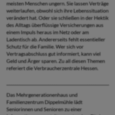
meisten Menschen ungern. Sie lassen Verträge
weiterlaufen, obwohl sich ihre Lebenssituation
verändert hat. Oder sie schließen in der Hektik
des Alltags überflüssige Versicherungen aus
einem Impuls heraus im Netz oder am
Ladentisch ab. Andererseits fehlt essentieller
Schutz für die Familie. Wer sich vor
Vertragsabschluss gut informiert, kann viel
Geld und Ärger sparen. Zu all diesen Themen
referiert die Verbraucherzentrale Hessen.
__________________________________________________
Das Mehrgenerationenhaus und
Familienzentrum Dippelmühle lädt
Seniorinnen und Senioren zu einer