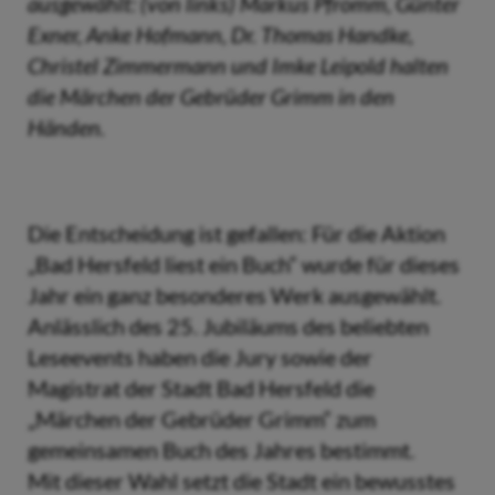
ausgewählt: (von links) Markus Pfromm, Günter
Exner, Anke Hofmann, Dr. Thomas Handke,
Christel Zimmermann und Imke Leipold halten
die Märchen der Gebrüder Grimm in den
Händen.
Die Entscheidung ist gefallen: Für die Aktion
„Bad Hersfeld liest ein Buch“ wurde für dieses
Jahr ein ganz besonderes Werk ausgewählt.
Anlässlich des 25. Jubiläums des beliebten
Leseevents haben die Jury sowie der
Magistrat der Stadt Bad Hersfeld die
„Märchen der Gebrüder Grimm“ zum
gemeinsamen Buch des Jahres bestimmt.
Mit dieser Wahl setzt die Stadt ein bewusstes