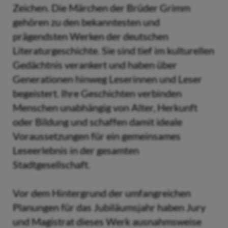
Zeichen. Die Märchen der Brüder Grimm
gehören zu den bekanntesten und
prägendsten Werken der deutschen
Literaturgeschichte. Sie sind tief im kulturellen
Gedächtnis verankert und haben über
Generationen hinweg Leserinnen und Leser
begeistert. Ihre Geschichten verbinden
Menschen unabhängig von Alter, Herkunft
oder Bildung und schaffen damit ideale
Voraussetzungen für ein gemeinsames
Leseerlebnis in der gesamten
Stadtgesellschaft.
Vor dem Hintergrund der umfangreichen
Planungen für das Jubiläumsjahr haben Jury
und Magistrat dieses Werk ausnahmsweise