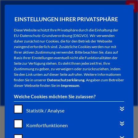
EINSTELLUNGEN IHRER PRIVATSPHÄRE
Diese Website schützt Ihre Privatsphäre durch die Einhaltung der
EU-Datenschutz-Grundverordnung (DSGVO). Wir verwenden
daher zunächst nur Cookies, die für den Betrieb der Webseite
zwingend erforderlich sind. Zusätzliche Cookies werden nur mit
Ihrer aktiven Zustimmung verwendet. Bitte beachten Sie, dass auf
Basis Ihrer Einstellungen eventuell nicht alle Funktionalitäten der
Seite zur Verfügung stehen. Es steht Ihnen jederzeit frei, Ihre
Zustimmung zu geben, zu verweigern oder zurückzuziehen, indem
Sie den Link unten auf dieser Seite aufrufen. Weitere Informationen
NEWSLETTER / CITY LETTER
finden Sie in unserer
Datenschutzerklärung
. Angaben zum Betreiber
dieser Webseite finden Sie im
Impressum
.
Welche Cookies möchten Sie zulassen?
Statistik / Analyse
START
Komfortfunktionen
BÜRGERSERVICE