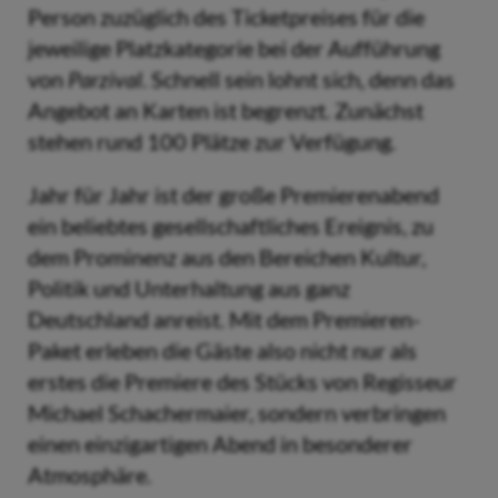
Person zuzüglich des Ticketpreises für die
jeweilige Platzkategorie bei der Aufführung
von
Parzival
. Schnell sein lohnt sich, denn das
Angebot an Karten ist begrenzt. Zunächst
stehen rund 100 Plätze zur Verfügung.
Jahr für Jahr ist der große Premierenabend
ein beliebtes gesellschaftliches Ereignis, zu
dem Prominenz aus den Bereichen Kultur,
Politik und Unterhaltung aus ganz
Deutschland anreist. Mit dem Premieren-
Paket erleben die Gäste also nicht nur als
erstes die Premiere des Stücks von Regisseur
Michael Schachermaier, sondern verbringen
einen einzigartigen Abend in besonderer
Atmosphäre.