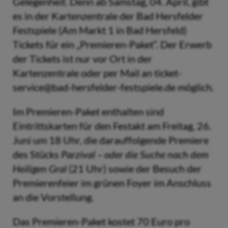
Gelegenheit. Denn ab Samstag, 04. April, gibt
es in der Kartenzentrale der Bad Hersfelder
Festspiele (Am Markt 1 in Bad Hersfeld)
Tickets für ein „Premieren-Paket“. Der Erwerb
der Tickets ist nur vor Ort in der
Kartenzentrale oder per Mail an ticket-
service@bad-hersfelder-festspiele.de möglich.
Im Premieren-Paket enthalten sind
Eintrittskarten für den Festakt am Freitag, 26.
Juni um 18 Uhr, die darauffolgende Premiere
des Stücks
Parzival – oder die Suche nach dem
Heiligen Gral
(21 Uhr) sowie der Besuch der
Premierenfeier im grünen Foyer im Anschluss
an die Vorstellung.
Das Premieren-Paket kostet 70 Euro pro