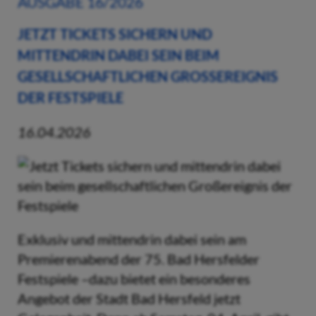
AUSGABE 16/2026
JETZT TICKETS SICHERN UND
MITTENDRIN DABEI SEIN BEIM
GESELLSCHAFTLICHEN GROSSEREIGNIS D
ER FESTSPIELE
16.04.2026
Exklusiv und mittendrin dabei sein am
Premierenabend der 75. Bad Hersfelder
Festspiele –dazu bietet ein besonderes
Angebot der Stadt Bad Hersfeld jetzt