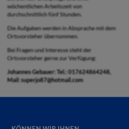
wöchentlichen Arbeitszeit von
durchschnittlich fünf Stunden.
Die Aufgaben werden in Absprache mit dem
Ortsvorsteher übernommen.
Bei Fragen und Interesse steht der
Ortsvorsteher gerne zur Verfügung:
Johannes Gebauer: Tel.: 017624864248,
Mail: superjo87@hotmail.com
KÖNNEN WIR IHNEN