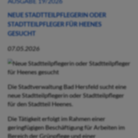
AUSGABE 19/2026
NEUE STADTTEILPFLEGERIN ODER
STADTTEILPFLEGER FÜR HEENES
GESUCHT
07.05.2026
Die Stadtverwaltung Bad Hersfeld sucht eine
neue Stadtteilpflegerin oder Stadtteilpfleger
für den Stadtteil Heenes.
Die Tätigkeit erfolgt im Rahmen einer
geringfügigen Beschäftigung für Arbeiten im
Bereich der Grünpflege und einer