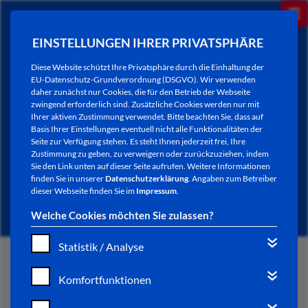
EINSTELLUNGEN IHRER PRIVATSPHÄRE
Diese Website schützt Ihre Privatsphäre durch die Einhaltung der
EU-Datenschutz-Grundverordnung (DSGVO). Wir verwenden
daher zunächst nur Cookies, die für den Betrieb der Webseite
zwingend erforderlich sind. Zusätzliche Cookies werden nur mit
Ihrer aktiven Zustimmung verwendet. Bitte beachten Sie, dass auf
Basis Ihrer Einstellungen eventuell nicht alle Funktionalitäten der
Seite zur Verfügung stehen. Es steht Ihnen jederzeit frei, Ihre
Zustimmung zu geben, zu verweigern oder zurückzuziehen, indem
Sie den Link unten auf dieser Seite aufrufen. Weitere Informationen
NEWSLETTER / CITY LETTER
finden Sie in unserer
Datenschutzerklärung
. Angaben zum Betreiber
dieser Webseite finden Sie im
Impressum
.
Welche Cookies möchten Sie zulassen?
Statistik / Analyse
START
Komfortfunktionen
BÜRGERSERVICE