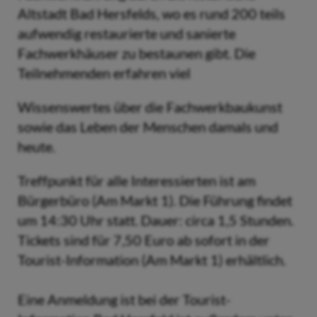
Altstadt Bad Hersfelds, wo es rund 200 teils
aufwendig restaurierte und sanierte
Fachwerkhäuser zu bestaunen gibt. Die
Teilnehmenden erfahren viel
Wissenswertes über die Fachwerkbaukunst
sowie das Leben der Menschen damals und
heute.
Treffpunkt für alle Interessierten ist am
Bürgerbüro (Am Markt 1). Die Führung findet
um 14:30 Uhr statt. Dauer: circa 1,5 Stunden.
Tickets sind für 7,50 Euro ab sofort in der
Tourist-Information (Am Markt 1) erhältlich.
Eine Anmeldung ist bei der Tourist-