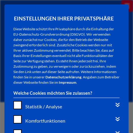
EINSTELLUNGEN IHRER PRIVATSPHÄRE
Diese Website schützt Ihre Privatsphäre durch die Einhaltung der
EU-Datenschutz-Grundverordnung (DSGVO). Wir verwenden
daher zunächst nur Cookies, die für den Betrieb der Webseite
zwingend erforderlich sind. Zusätzliche Cookies werden nur mit
Ihrer aktiven Zustimmung verwendet. Bitte beachten Sie, dass auf
Basis Ihrer Einstellungen eventuell nicht alle Funktionalitäten der
Seite zur Verfügung stehen. Es steht Ihnen jederzeit frei, Ihre
Zustimmung zu geben, zu verweigern oder zurückzuziehen, indem
Sie den Link unten auf dieser Seite aufrufen. Weitere Informationen
NEWSLETTER / CITY LETTER
finden Sie in unserer
Datenschutzerklärung
. Angaben zum Betreiber
dieser Webseite finden Sie im
Impressum
.
Welche Cookies möchten Sie zulassen?
Statistik / Analyse
START
Komfortfunktionen
BÜRGERSERVICE