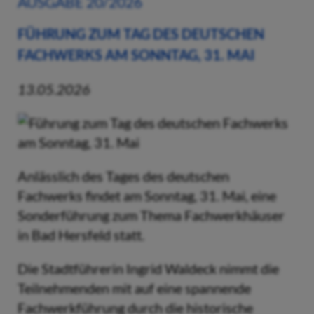
AUSGABE 20/2026
FÜHRUNG ZUM TAG DES DEUTSCHEN
FACHWERKS AM SONNTAG, 31. MAI
13.05.2026
Anlässlich des Tages des deutschen
Fachwerks findet am Sonntag, 31. Mai, eine
Sonderführung zum Thema Fachwerkhäuser
in Bad Hersfeld statt.
Die Stadtführerin Ingrid Waldeck nimmt die
Teilnehmenden mit auf eine spannende
Fachwerkführung durch die historische