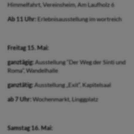
Himmelfahrt,
Vereinsheim, Am Laufholz 6
Ab 11 Uhr:
Erlebnisausstellung im wortreich
Freitag 15. Mai:
ganztägig:
Ausstellung “Der Weg der Sinti und
Roma”, Wandelhalle
ganztätig:
Ausstellung „Exit“, Kapitelsaal
ab 7 Uhr:
Wochenmarkt, Linggplatz
Samstag 16. Mai: