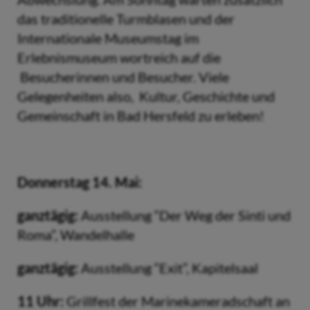
das traditionelle Turmblasen und der
Internationale Museumstag im
Erlebnismuseum wortreich auf die
Besucherinnen und Besucher. Viele
Gelegenheiten also, Kultur, Geschichte und
Gemeinschaft in Bad Hersfeld zu erleben!
Donnerstag 14. Mai:
ganztägig:
Ausstellung “Der Weg der Sinti und
Roma”, Wandelhalle
ganztägig:
Ausstellung “Exit”, Kapitelsaal
11 Uhr:
Grillfest der Marinekameradschaft an