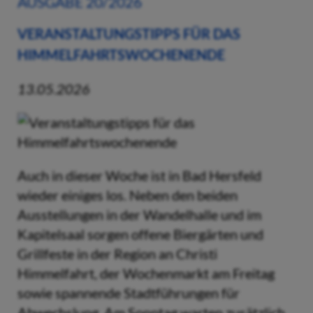
AUSGABE 20/2026
VERANSTALTUNGSTIPPS FÜR DAS
HIMMELFAHRTSWOCHENENDE
13.05.2026
Auch in dieser Woche ist in Bad Hersfeld
wieder einiges los. Neben den beiden
Ausstellungen in der Wandelhalle und im
Kapitelsaal sorgen offene Biergärten und
Grillfeste in der Region an Christi
Himmelfahrt, der Wochenmarkt am Freitag
sowie spannende Stadtführungen für
Abwechslung. Am Sonntag warten zusätzlich