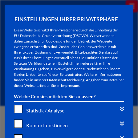
EINSTELLUNGEN IHRER PRIVATSPHÄRE
Diese Website schützt Ihre Privatsphäre durch die Einhaltung der
EU-Datenschutz-Grundverordnung (DSGVO). Wir verwenden
daher zunächst nur Cookies, die für den Betrieb der Webseite
zwingend erforderlich sind. Zusätzliche Cookies werden nur mit
Ihrer aktiven Zustimmung verwendet. Bitte beachten Sie, dass auf
Basis Ihrer Einstellungen eventuell nicht alle Funktionalitäten der
Seite zur Verfügung stehen. Es steht Ihnen jederzeit frei, Ihre
Zustimmung zu geben, zu verweigern oder zurückzuziehen, indem
Sie den Link unten auf dieser Seite aufrufen. Weitere Informationen
NEWSLETTER / CITY LETTER
finden Sie in unserer
Datenschutzerklärung
. Angaben zum Betreiber
dieser Webseite finden Sie im
Impressum
.
Welche Cookies möchten Sie zulassen?
Statistik / Analyse
START
Komfortfunktionen
BÜRGERSERVICE