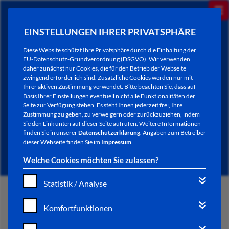
EINSTELLUNGEN IHRER PRIVATSPHÄRE
Diese Website schützt Ihre Privatsphäre durch die Einhaltung der
EU-Datenschutz-Grundverordnung (DSGVO). Wir verwenden
daher zunächst nur Cookies, die für den Betrieb der Webseite
zwingend erforderlich sind. Zusätzliche Cookies werden nur mit
Ihrer aktiven Zustimmung verwendet. Bitte beachten Sie, dass auf
Basis Ihrer Einstellungen eventuell nicht alle Funktionalitäten der
Seite zur Verfügung stehen. Es steht Ihnen jederzeit frei, Ihre
Zustimmung zu geben, zu verweigern oder zurückzuziehen, indem
Sie den Link unten auf dieser Seite aufrufen. Weitere Informationen
NEWSLETTER / CITY LETTER
finden Sie in unserer
Datenschutzerklärung
. Angaben zum Betreiber
dieser Webseite finden Sie im
Impressum
.
Welche Cookies möchten Sie zulassen?
Statistik / Analyse
START
Komfortfunktionen
BÜRGERSERVICE