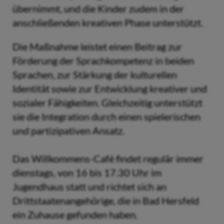
übernimmt, und die Kinder zudem in der
anschließenden kreativen Phase unterstützt.
Die Maßnahme leistet einen Beitrag zur
Förderung der Sprachkompetenz in beiden
Sprachen, zur Stärkung der kulturellen
Identität sowie zur Entwicklung kreativer und
sozialer Fähigkeiten. Gleichzeitig unterstützt
sie die Integration durch einen spielerischen
und partizipativen Ansatz.
Das Willkommens-Café findet regulär immer
dienstags, von 16 bis 17.30 Uhr im
Jugendhaus statt und richtet sich an
Drittstaatenangehörige, die in Bad Hersfeld
ein Zuhause gefunden haben.