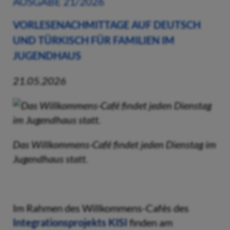
AUSGABE 21/2026
VORLESENACHMITTAGE AUF DEUTSCH
UND TÜRKISCH FÜR FAMILIEN IM
JUGENDHAUS
21.05.2026
Das Willkommens-Café findet jeden Dienstag im
Jugendhaus statt.
Im Rahmen des Willkommens-Cafés des
Integrationsprojekts KISI
finden am