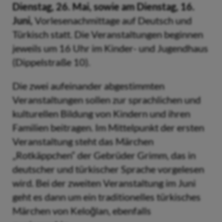
Dienstag, 26. Mai, sowie am Dienstag, 16.
Juni,
Vorlesenachmittage auf Deutsch und
Türkisch statt. Die Veranstaltungen beginnen
jeweils um 16 Uhr im Kinder- und Jugendhaus
(Dippelstraße 10).
Die zwei aufeinander abgestimmten
Veranstaltungen sollen zur sprachlichen und
kulturellen Bildung von Kindern und ihren
Familien beitragen. Im Mittelpunkt der ersten
Veranstaltung steht das Märchen
„Rotkäppchen“ der Gebrüder Grimm, das in
deutscher und türkischer Sprache vorgelesen
wird. Bei der zweiten Veranstaltung im Juni
geht es dann um ein traditionelles türkisches
Märchen von Keloğlan, ebenfalls