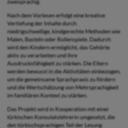
zweisprachig.
Nach dem Vorlesen erfolgt eine kreative
Vertiefung der Inhalte durch
niedrigschwellige, kindgerechte Methoden wie
Malen, Basteln oder Rollenspiele. Dadurch
wird den Kindern ermöglicht, das Gehörte
aktiv zu verarbeiten und ihre
Ausdrucksfähigkeit zu stärken. Die Eltern
werden bewusst in die Aktivitäten einbezogen,
um die gemeinsame Sprachpraxis zu fördern
und die Wertschätzung von Mehrsprachigkeit
im familiären Kontext zu stärken.
Das Projekt wird in Kooperation mit einer
türkischen Konsulatslehrerin umgesetzt, die
den türkischsprachigen Teil der Lesung