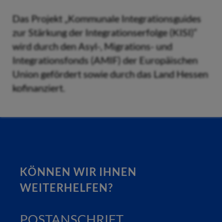
Das Projekt „Kommunale Integrationsguides
zur Stärkung der Integrationserfolge (KISI)“
wird durch den Asyl-, Migrations- und
Integrationsfonds (AMIF) der Europäischen
Union gefördert sowie durch das Land Hessen
kofinanziert.
KÖNNEN WIR IHNEN
WEITERHELFEN?
POSTANSCHRIFT