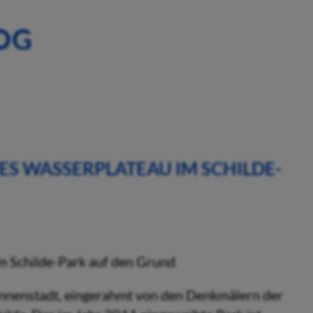
OG
ES WASSERPLATEAU IM SCHILDE-
 Innenstadt, eingerahmt von den Denkmälern der