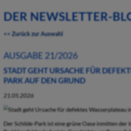
DER NEWSLETTER-BL
<< Zurück zur Auswahl
AUSGABE 21/2026
STADT GEHT URSACHE FÜR DEFEKT
PARK AUF DEN GRUND
21.05.2026
Der Schilde-Park ist eine grüne Oase inmitten der