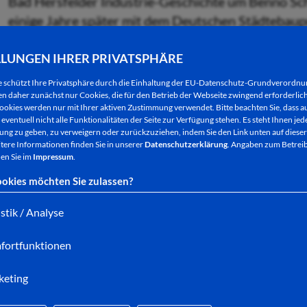
Bad Hersfelder Industrie-Geschichte um Benno Sch
einige Jahre später mit dem Deutschen Städtebaup
erfreut sich die Anlage bei Bürgerinnen und Bürger
LLUNGEN IHRER PRIVATSPHÄRE
Erlebnismuseums wortreich sowie der Kur- und Fest
e schützt Ihre Privatsphäre durch die Einhaltung der EU-Datenschutz-Grundverordn
Eine der Hauptattraktionen, der Wassertisch mit me
 daher zunächst nur Cookies, die für den Betrieb der Webseite zwingend erforderlich
ookies werden nur mit Ihrer aktiven Zustimmung verwendet. Bitte beachten Sie, dass au
leider seit einiger Zeit defekt. Zudem wurde die W
eventuell nicht alle Funktionalitäten der Seite zur Verfügung stehen. Es steht Ihnen jede
Steinbelag versehen ist, in einem Eckbereich durc
ng zu geben, zu verweigern oder zurückzuziehen, indem Sie den Link unten auf dieser
tere Informationen finden Sie in unserer
Datenschutzerklärung
. Angaben zum Betreib
en Sie im
Impressum
.
Die Bewässerung des Wasserspielplatzes erfolgt dur
Leitungen, die aus der unterirdischen Brunnenkam
okies möchten Sie zulassen?
und der Fontäne verlegt sind. Die Firma Räuber legt
istik / Analyse
frei, um die Dichtheit der Leitungen zu überprüfen
mehreren Kubikmetern auf.
fortfunktionen
Bei der kostenaufwändigen Freilegung konnte berei
keting
Ablaufrinne, die den kompletten Wassertisch umgib