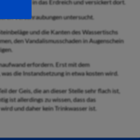
inne vorbei in das Erdreich und versickert dort.
n deren Verschraubungen untersucht.
Steinbeläge und die Kanten des Wassertischs
ommen, den Vandalismusschaden in Augenschein
igen.
tenaufwand erfordern. Erst mit dem
was die Instandsetzung in etwa kosten wird.
 der Geis, die an dieser Stelle sehr flach ist,
g ist allerdings zu wissen, dass das
ird und daher kein Trinkwasser ist.