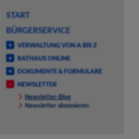
START
BÜRGERSERVICE
VERWALTUNG VON A BIS Z
RATHAUS ONLINE
DOKUMENTE & FORMULARE
NEWSLETTER
Newsletter-Blog
Newsletter abonnieren