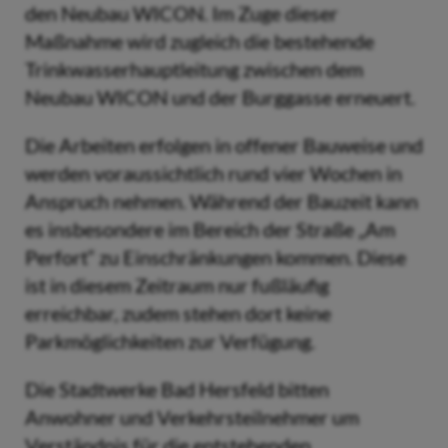
den Neubau WICON. Im Zuge dieser
Maßnahme wird zugleich die bestehende
Trinkwasserhauptleitung zwischen dem
Neubau WICON und der Burggasse erneuert.
Die Arbeiten erfolgen in offener Bauweise und
werden voraussichtlich rund vier Wochen in
Anspruch nehmen. Während der Bauzeit kann
es insbesondere im Bereich der Straße „Am
Perfort“ zu Einschränkungen kommen. Diese
ist in diesem Zeitraum nur fußläufig
erreichbar, zudem stehen dort keine
Parkmöglichkeiten zur Verfügung.
Die Stadtwerke Bad Hersfeld bitten
Anwohner und Verkehrsteilnehmer um
Verständnis für die entstehenden