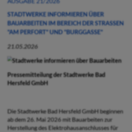
AUSGABE 21/2026
STADTWERKE INFORMIEREN ÜBER
BAUARBEITEN IM BEREICH DER STRASSEN "
AM PERFORT" UND "BURGGASSE"
21.05.2026
Pressemitteilung der Stadtwerke Bad
Hersfeld GmbH
Die Stadtwerke Bad Hersfeld GmbH beginnen
ab dem 26. Mai 2026 mit Bauarbeiten zur
Herstellung des Elektrohausanschlusses für