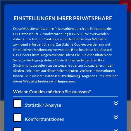
EINSTELLUNGEN IHRER PRIVATSPHÄRE
Diese Website schützt Ihre Privatsphäre durch die Einhaltung der
EU-Datenschutz-Grundverordnung (DSGVO). Wir verwenden
daher zunächst nur Cookies, die für den Betrieb der Webseite
zwingend erforderlich sind. Zusätzliche Cookies werden nur mit
Ihrer aktiven Zustimmung verwendet. Bitte beachten Sie, dass auf
Basis Ihrer Einstellungen eventuell nicht alle Funktionalitäten der
Seite zur Verfügung stehen. Es steht Ihnen jederzeit frei, Ihre
Zustimmung zu geben, zu verweigern oder zurückzuziehen, indem
Sie den Link unten auf dieser Seite aufrufen. Weitere Informationen
NEWSLETTER / CITY LETTER
finden Sie in unserer
Datenschutzerklärung
. Angaben zum Betreiber
dieser Webseite finden Sie im
Impressum
.
Welche Cookies möchten Sie zulassen?
Statistik / Analyse
START
Komfortfunktionen
BÜRGERSERVICE