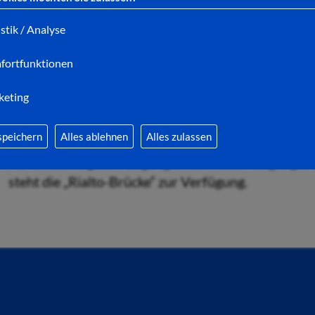
Bauarbeiten zeitweise voll gesperrt werden muss.
istik / Analyse
An der schönen Fußgänger- und Radwegebrücke übe
behoben, weshalb die Brücke in der Zeit von Montag,
fortfunktionen
Juni, gesperrt werden muss.
keting
Die Firma Vollack Hallen- und Stahlbau GmbH wird
und neu versiegeln.
speichern
Alles ablehnen
Alles zulassen
Als Umleitung für Fußgängerinnen und Fußgänger 
steht die „Rialto-Brücke“ zur Verfügung.