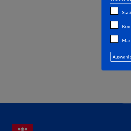
Stat
Kom
Mar
Auswahl 