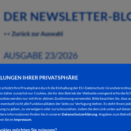
DER NEWSLETTER-BL
<< Zurück zur Auswahl
AUSGABE 23/2026
AB DEM 8. JUNI IST DIE „HESSENT
LLUNGEN IHRER PRIVATSPHÄRE
GESPERRT
e schützt Ihre Privatsphäre durch die Einhaltung der EU-Datenschutz-Grundverordn
 daher zunächst nur Cookies, die für den Betrieb der Webseite zwingend erforderlich
03.06.2026
ookies werden nur mit Ihrer aktiven Zustimmung verwendet. Bitte beachten Sie, dass au
eventuell nicht alle Funktionalitäten der Seite zur Verfügung stehen. Es steht Ihnen jede
ng zu geben, zu verweigern oder zurückzuziehen, indem Sie den Link unten auf dieser
tere Informationen finden Sie in unserer
Datenschutzerklärung
. Angaben zum Betreib
en Sie im
Impressum
.
Die Stadt Bad Hersfeld informiert, dass die „Hess
okies möchten Sie zulassen?