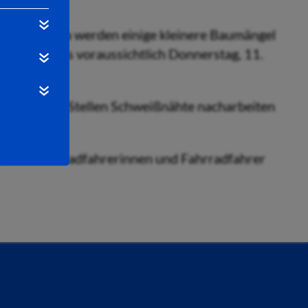
r die Fulda werden einige kleinere Baumängel
 8. Juni, bis voraussichtlich Donnerstag, 11.
 an einigen Stellen Schweißnähte nacharbeiten
sowie Fahrradfahrerinnen und Fahrradfahrer