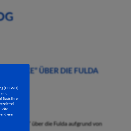
OG
AGSBRÜCKE“ ÜBER DIE FULDA
ung (DSGVO).
 sind.
f Basis Ihrer
rzeit frei,
 Seite
er dieser
entagsbrücke“ über die Fulda aufgrund von