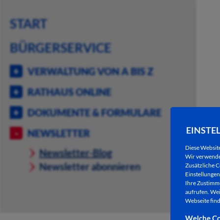
START
BÜRGERSERVICE
VERWALTUNG VON A BIS Z
RATHAUS ONLINE
DOKUMENTE & FORMULARE
EINSTE
NEWSLETTER
Diese Websit
Newsletter-Blog
Wir verwenden
Newsletter abonnieren
Zusätzliche C
Einstellungen 
Ihre Zustimmu
aufrufen. Wei
Webseite find
Welche Co