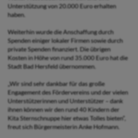
Unterstützung von 20.000 Euro erhalten
haben.
Weiterhin wurde die Anschaffung durch
Spenden einiger lokaler Firmen sowie durch
private Spenden finanziert. Die übrigen
Kosten in Höhe von rund 35.000 Euro hat die
Stadt Bad Hersfeld übernommen.
„Wir sind sehr dankbar für das große
Engagement des Fördervereins und der vielen
Unterstützerinnen und Unterstützer – dank
ihnen können wir den rund 40 Kindern der
Kita Sternschnuppe hier etwas Tolles bieten“,
freut sich Bürgermeisterin Anke Hofmann.