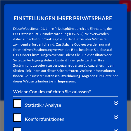
EINSTELLUNGEN IHRER PRIVATSPHÄRE
Diese Website schützt Ihre Privatsphäre durch die Einhaltung der
EU-Datenschutz-Grundverordnung (DSGVO). Wir verwenden
daher zunächst nur Cookies, die für den Betrieb der Webseite
zwingend erforderlich sind. Zusätzliche Cookies werden nur mit
Ihrer aktiven Zustimmung verwendet. Bitte beachten Sie, dass auf
Basis Ihrer Einstellungen eventuell nicht alle Funktionalitäten der
Seite zur Verfügung stehen. Es steht Ihnen jederzeit frei, Ihre
Zustimmung zu geben, zu verweigern oder zurückzuziehen, indem
Sie den Link unten auf dieser Seite aufrufen. Weitere Informationen
NEWSLETTER / CITY LETTER
finden Sie in unserer
Datenschutzerklärung
. Angaben zum Betreiber
dieser Webseite finden Sie im
Impressum
.
Welche Cookies möchten Sie zulassen?
Statistik / Analyse
START
Komfortfunktionen
BÜRGERSERVICE