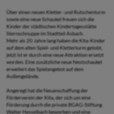
Über einen neuen Kletter- und Rutschenturm
sowie eine neue Schaukel freuen sich die
Kinder der städtischen Kindertagesstätte
Sternschnuppe im Stadtteil Asbach.
Mehr als 20 Jahre lang haben die Kita-Kinder
auf dem alten Spiel- und Kletterturm getobt,
jetzt ist er durch eine neue Attraktion ersetzt
worden. Eine zusätzliche neue Nestschaukel
erweitert das Spielangebot auf dem
Außengelände.
Angeregt hat die Neuanschaffung der
Förderverein der Kita, der sich um eine
Förderung durch die private BGAG-Stiftung
Walter Hesselbach beworben und eine