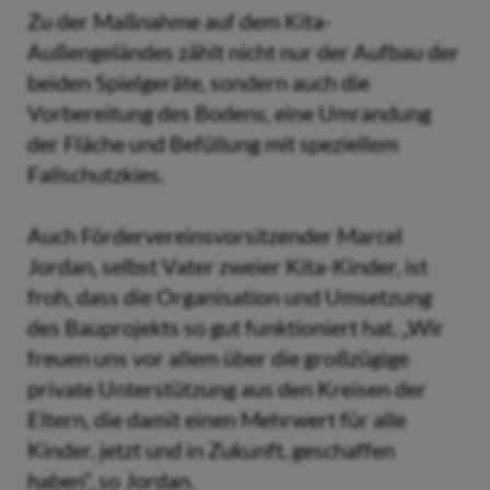
Zu der Maßnahme auf dem Kita-
Außengeländes zählt nicht nur der Aufbau der
beiden Spielgeräte, sondern auch die
Vorbereitung des Bodens, eine Umrandung
der Fläche und Befüllung mit speziellem
Fallschutzkies.
Auch Fördervereinsvorsitzender Marcel
Jordan, selbst Vater zweier Kita-Kinder, ist
froh, dass die Organisation und Umsetzung
des Bauprojekts so gut funktioniert hat. „Wir
freuen uns vor allem über die großzügige
private Unterstützung aus den Kreisen der
Eltern, die damit einen Mehrwert für alle
Kinder, jetzt und in Zukunft, geschaffen
haben“, so Jordan.