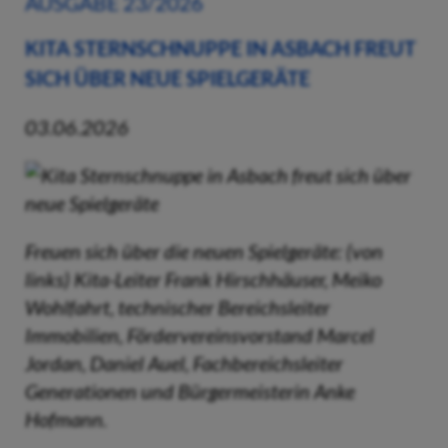
AUSGABE 23/2026
KITA STERNSCHNUPPE IN ASBACH FREUT
SICH ÜBER NEUE SPIELGERÄTE
03.06.2026
Freuen sich über die neuen Spielgeräte: (von
links) Kita-Leiter Frank Hirschhäuser, Meiko
Wohlfahrt, technischer Bereichsleiter
Immobilien, Fördervereinsvorstand Marcel
Jordan, Daniel Auel, Fachbereichsleiter
Generationen und Bürgermeisterin Anke
Hofmann.