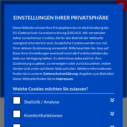
EINSTELLUNGEN IHRER PRIVATSPHÄRE
Diese Website schützt Ihre Privatsphäre durch die Einhaltung der
EU-Datenschutz-Grundverordnung (DSGVO). Wir verwenden
daher zunächst nur Cookies, die für den Betrieb der Webseite
zwingend erforderlich sind. Zusätzliche Cookies werden nur mit
Ihrer aktiven Zustimmung verwendet. Bitte beachten Sie, dass auf
Basis Ihrer Einstellungen eventuell nicht alle Funktionalitäten der
Seite zur Verfügung stehen. Es steht Ihnen jederzeit frei, Ihre
Zustimmung zu geben, zu verweigern oder zurückzuziehen, indem
Sie den Link unten auf dieser Seite aufrufen. Weitere Informationen
NEWSLETTER / CITY LETTER
finden Sie in unserer
Datenschutzerklärung
. Angaben zum Betreiber
dieser Webseite finden Sie im
Impressum
.
Welche Cookies möchten Sie zulassen?
Statistik / Analyse
START
Komfortfunktionen
BÜRGERSERVICE