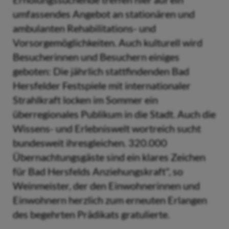
umfassendes Angebot an stationären und
ambulanten Rehabilitations- und
Vorsorgemöglichkeiten. Auch kulturell wird
Besucherinnen und Besuchern einiges
geboten: Die jährlich stattfindenden Bad
Hersfelder Festspiele mit internationaler
Strahlkraft locken im Sommer ein
überregionales Publikum in die Stadt. Auch die
Wissens- und Erlebniswelt wortreich sucht
bundesweit ihresgleichen. 320.000
Übernachtungsgäste sind ein klares Zeichen
für Bad Hersfelds Anziehungskraft", so
Weinmeister, der den Einwohnerinnen und
Einwohnern herzlich zum erneuten Erlangen
des begehrten Prädikats gratulierte.