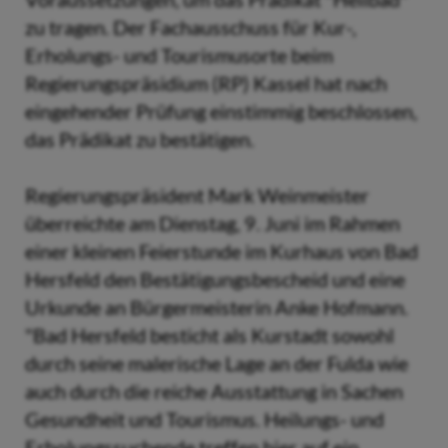
zu tragen. Der Fachausschuss für Kur-,
Erholungs- und Tourismusorte beim
Regierungspräsidium (RP) Kassel hat nach
eingehender Prüfung einstimmig beschlossen,
das Prädikat zu bestätigen.
Regierungspräsident Mark Weinmeister
überreichte am Dienstag, 9. Juni im Rahmen
einer kleinen Feierstunde im Kurhaus von Bad
Hersfeld den Bestätigungsbescheid und eine
Urkunde an Bürgermeisterin Anke Hofmann.
"Bad Hersfeld besticht als Kurstadt sowohl
durch seine malerische Lage an der Fulda wie
auch durch die reiche Ausstattung in Sachen
Gesundheit und Tourismus. Heilungs- und
Erholungssuchende treffen hier auf ein