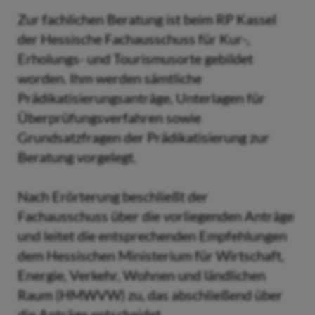
Zur fachlichen Beratung ist beim RP Kassel
der Hessische Fachausschuss für Kur-,
Erholungs- und Tourismusorte gebildet
worden. Ihm werden sämtliche
Prädikatisierungsanträge, Unterlagen für
Überprüfungsverfahren sowie
Grundsatzfragen der Prädikatisierung zur
Beratung vorgelegt.
Nach Erörterung beschließt der
Fachausschuss über die vorliegenden Anträge
und leitet die entsprechenden Empfehlungen
dem Hessischen Ministerium für Wirtschaft,
Energie, Verkehr, Wohnen und ländlichen
Raum (HMWVW) zu, das abschließend über
die Anträge entscheidet.