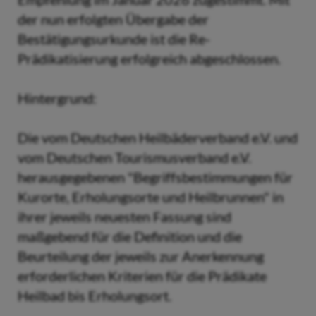
der nun erfolgten Übergabe der
Bestätigungsurkunde ist die Re-
Prädikatisierung erfolgreich abgeschlossen.
Hintergrund:
Die vom Deutschen Heilbäderverband e.V. und
vom Deutschen Tourismusverband e.V.
herausgegebenen "Begriffsbestimmungen für
Kurorte, Erholungsorte und Heilbrunnen" in
ihrer jeweils neuesten Fassung sind
maßgebend für die Definition und die
Beurteilung der jeweils zur Anerkennung
erforderlichen Kriterien für die Prädikate
Heilbad bis Erholungsort.