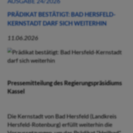
AUSGABE 24/2026
PRÄDIKAT BESTÄTIGT: BAD HERSFELD-
KERNSTADT DARF SICH WEITERHIN
11.06.2026
Pressemitteilung des Regierungspräsidiums
Kassel
Die Kernstadt von Bad Hersfeld (Landkreis
Hersfeld-Rotenburg) erfüllt weiterhin die
Voraussetzungen, um das Prädikat "Heilbad"