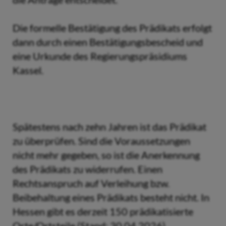
Die formelle Bestätigung des Prädikats erfolgt
dann durch einen Bestätigungsbescheid und
eine Urkunde des Regierungspräsidiums
Kassel.
Spätestens nach zehn Jahren ist das Prädikat
zu überprüfen. Sind die Voraussetzungen
nicht mehr gegeben, so ist die Anerkennung
des Prädikats zu widerrufen. Einen
Rechtsanspruch auf Verleihung bzw.
Beibehaltung eines Prädikats besteht nicht. In
Hessen gibt es derzeit 150 prädikatisierte
Orte/Ortsteile (Stand: 30.04.2026).