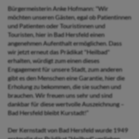
Bürgermeisterin Anke Hofmann: "Wir
möchten unseren Gästen, egal ob Patientinnen
und Patienten oder Touristinnen und
Touristen, hier in Bad Hersfeld einen
angenehmen Aufenthalt ermöglichen. Dass
wir jetzt erneut das Prädikat "Heilbad"
erhalten, würdigt zum einen dieses
Engagement für unsere Stadt, zum anderen
gibt es den Menschen eine Garantie, hier die
Erholung zu bekommen, die sie suchen und
brauchen. Wir freuen uns sehr und sind
dankbar für diese wertvolle Auszeichnung –
Bad Hersfeld bleibt Kurstadt!“
Der Kernstadt von Bad Hersfeld wurde 1949
erstmalig das Prädikat "Heilbad" verliehen