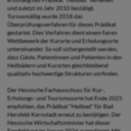
und zuletzt im Jahr 2010 bestätigt.
Turnusmäßig wurde 2018 das
Überprüfungsverfahren für dieses Prädikat
gestartet. Dies Verfahren dient einem fairen
Wettbewerb der Kurorte und Erholungsorte
untereinander. So soll sichergestellt werden,
dass Gäste, Patientinnen und Patienten in den
Heilbädern und Kurorten gleichbleibend
qualitativ hochwertige Strukturen vorfinden.
Der Hessische Fachausschuss für Kur-,
Erholungs- und Tourismusorte hat Ende 2025
empfohlen, das Prädikat "Heilbad" für Bad
Hersfeld-Kernstadt erneut zu bestätigen. Der
Hessische Wirtschaftsminister hat dieser
Empfehlung im Januar 2026 zugestimmt. Mit