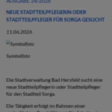
AUSGABE 24/2026
NEUE STADTTEILPFLEGERIN ODER
STADTTEILPFLEGER FÜR SORGA GESUCHT
11.06.2026
Symbolfoto
Die Stadtverwaltung Bad Hersfeld sucht eine
neue Stadtteilpflegerin oder Stadtteilpfleger
für den Stadtteil Sorga.
Die Tätigkeit erfolgt im Rahmen einer