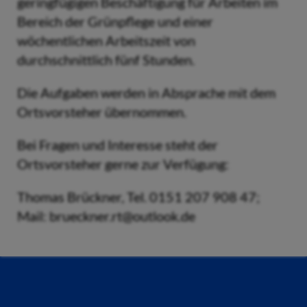
geringfügigen Beschäftigung für Arbeiten im
Bereich der Grünpflege und einer
wöchentlichen Arbeitszeit von
durchschnittlich fünf Stunden.
Die Aufgaben werden in Absprache mit dem
Ortsvorsteher übernommen.
Bei Fragen und Interesse steht der
Ortsvorsteher gerne zur Verfügung:
Thomas Brückner, Tel. 0151 207 908 47;
Mail: brueckner.rt@outlook.de