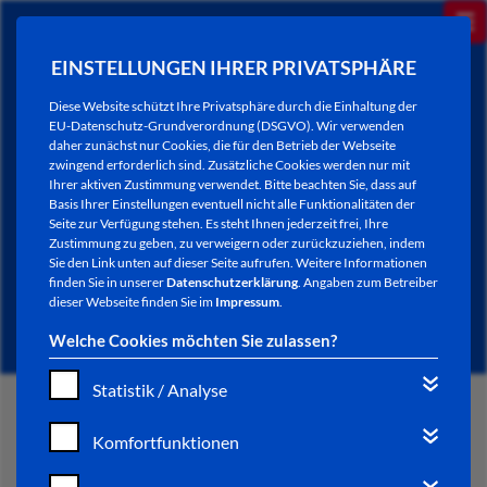
EINSTELLUNGEN IHRER PRIVATSPHÄRE
Diese Website schützt Ihre Privatsphäre durch die Einhaltung der
EU-Datenschutz-Grundverordnung (DSGVO). Wir verwenden
daher zunächst nur Cookies, die für den Betrieb der Webseite
zwingend erforderlich sind. Zusätzliche Cookies werden nur mit
Ihrer aktiven Zustimmung verwendet. Bitte beachten Sie, dass auf
Basis Ihrer Einstellungen eventuell nicht alle Funktionalitäten der
Seite zur Verfügung stehen. Es steht Ihnen jederzeit frei, Ihre
Zustimmung zu geben, zu verweigern oder zurückzuziehen, indem
Sie den Link unten auf dieser Seite aufrufen. Weitere Informationen
NEWSLETTER / CITY LETTER
finden Sie in unserer
Datenschutzerklärung
. Angaben zum Betreiber
dieser Webseite finden Sie im
Impressum
.
Welche Cookies möchten Sie zulassen?
Statistik / Analyse
START
Komfortfunktionen
BÜRGERSERVICE