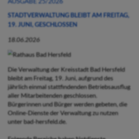
AUSGABE 25/2026
STADTVERWALTUNG BLEIBT AM FREITAG,
19. JUNI, GESCHLOSSEN
18.06.2026
Die Verwaltung der Kreisstadt Bad Hersfeld
bleibt am Freitag, 19. Juni, aufgrund des
jährlich einmal stattfindenden Betriebsausflug
aller Mitarbeitenden geschlossen.
Bürgerinnen und Bürger werden gebeten, die
Online-Dienste der Verwaltung zu nutzen
unter bad-hersfeld.de.
Folgende Bereiche haben Notdienste