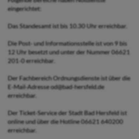
eingerichtet:
Das Standesamt ist bis 10.30 Uhr erreichbar.
Die Post- und Informationsstelle ist von 9 bis
12 Uhr besetzt und unter der Nummer 06621
201-0 erreichbar.
Der Fachbereich Ordnungsdienste ist über die
E-Mail-Adresse od@bad-hersfeld.de
erreichbar.
Der Ticket-Service der Stadt Bad Hersfeld ist
online und über die Hotline 06621 640200
erreichbar.