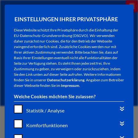
EINSTELLUNGEN IHRER PRIVATSPHÄRE
Diese Website schützt Ihre Privatsphäre durch die Einhaltung der
EU-Datenschutz-Grundverordnung (DSGVO). Wir verwenden
daher zunächst nur Cookies, die für den Betrieb der Webseite
zwingend erforderlich sind. Zusätzliche Cookies werden nur mit
Ihrer aktiven Zustimmung verwendet. Bitte beachten Sie, dass auf
Basis Ihrer Einstellungen eventuell nicht alle Funktionalitäten der
Seite zur Verfügung stehen. Es steht Ihnen jederzeit frei, Ihre
Zustimmung zu geben, zu verweigern oder zurückzuziehen, indem
Sie den Link unten auf dieser Seite aufrufen. Weitere Informationen
NEWSLETTER / CITY LETTER
finden Sie in unserer
Datenschutzerklärung
. Angaben zum Betreiber
dieser Webseite finden Sie im
Impressum
.
Welche Cookies möchten Sie zulassen?
Statistik / Analyse
START
Komfortfunktionen
BÜRGERSERVICE