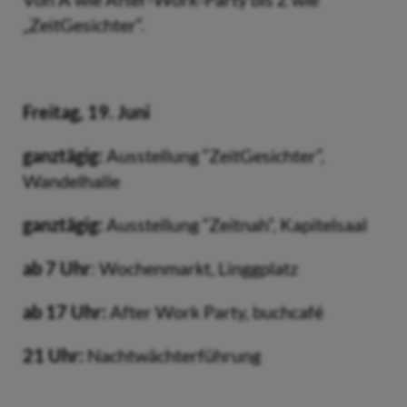
„ZeitGesichter“.
Freitag, 19. Juni
ganztägig:
Ausstellung “ZeitGesichter”,
Wandelhalle
ganztägig:
Ausstellung “Zeitnah”, Kapitelsaal
ab 7 Uhr
: Wochenmarkt, Linggplatz
ab 17 Uhr:
After Work Party, buchcafé
21 Uhr:
Nachtwächterführung