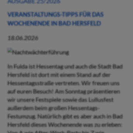
AUSGABE 25/2026
VERANSTALTUNGS-TIPPS FÜR DAS
WOCHENENDE IN BAD HERSFELD
18.06.2026
In Fulda ist Hessentag und auch die Stadt Bad
Hersfeld ist dort mit einem Stand auf der
Hessentagsstraße vertreten. Wir freuen uns
auf euren Besuch! Am Sonntag präsentieren
wir unsere Festspiele sowie das Lullusfest
außerdem beim großen Hessentags-
Festumzug. Natürlich gibt es aber auch in Bad
Hersfeld dieses Wochenende was zu erleben:
Von A wie After-Work-Party bis Z wie