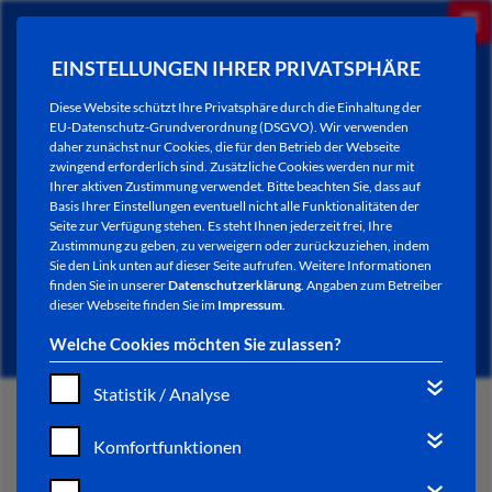
EINSTELLUNGEN IHRER PRIVATSPHÄRE
Diese Website schützt Ihre Privatsphäre durch die Einhaltung der
EU-Datenschutz-Grundverordnung (DSGVO). Wir verwenden
daher zunächst nur Cookies, die für den Betrieb der Webseite
zwingend erforderlich sind. Zusätzliche Cookies werden nur mit
Ihrer aktiven Zustimmung verwendet. Bitte beachten Sie, dass auf
Basis Ihrer Einstellungen eventuell nicht alle Funktionalitäten der
Seite zur Verfügung stehen. Es steht Ihnen jederzeit frei, Ihre
Zustimmung zu geben, zu verweigern oder zurückzuziehen, indem
Sie den Link unten auf dieser Seite aufrufen. Weitere Informationen
NEWSLETTER / CITY LETTER
finden Sie in unserer
Datenschutzerklärung
. Angaben zum Betreiber
dieser Webseite finden Sie im
Impressum
.
Welche Cookies möchten Sie zulassen?
Statistik / Analyse
START
Komfortfunktionen
BÜRGERSERVICE