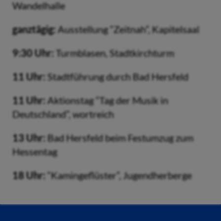
Wandelhalle
ganztägig:
Ausstellung “Zeitnah”, Kapitelsaal
9:30 Uhr:
Turmblasen, Stadtkirchturm
11 Uhr:
Stadtführung durch Bad Hersfeld
11 Uhr:
Aktionstag “Tag der Musik in
Deutschland”, wortreich
13 Uhr:
Bad Hersfeld beim Festumzug zum
Hessentag
18 Uhr:
“Kamingeflüster”, Jugendherberge