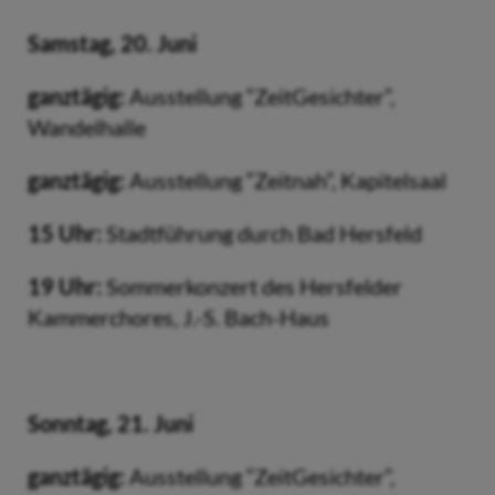
Samstag, 20. Juni
ganztägig:
Ausstellung “ZeitGesichter”,
Wandelhalle
ganztägig:
Ausstellung “Zeitnah”, Kapitelsaal
15 Uhr:
Stadtführung durch Bad Hersfeld
19 Uhr:
Sommerkonzert des Hersfelder
Kammerchores, J.-S. Bach-Haus
Sonntag, 21. Juni
ganztägig:
Ausstellung “ZeitGesichter”,