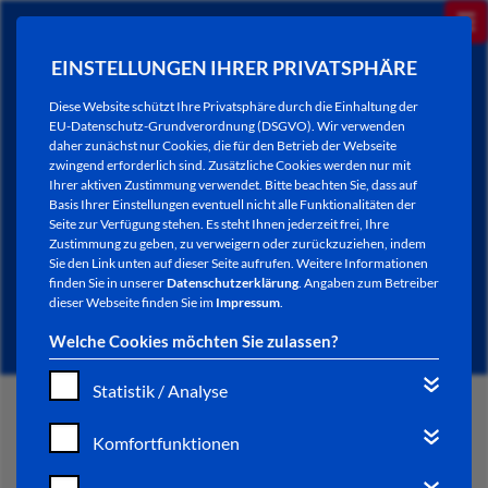
EINSTELLUNGEN IHRER PRIVATSPHÄRE
Diese Website schützt Ihre Privatsphäre durch die Einhaltung der
EU-Datenschutz-Grundverordnung (DSGVO). Wir verwenden
daher zunächst nur Cookies, die für den Betrieb der Webseite
zwingend erforderlich sind. Zusätzliche Cookies werden nur mit
Ihrer aktiven Zustimmung verwendet. Bitte beachten Sie, dass auf
Basis Ihrer Einstellungen eventuell nicht alle Funktionalitäten der
Seite zur Verfügung stehen. Es steht Ihnen jederzeit frei, Ihre
Zustimmung zu geben, zu verweigern oder zurückzuziehen, indem
Sie den Link unten auf dieser Seite aufrufen. Weitere Informationen
NEWSLETTER / CITY LETTER
finden Sie in unserer
Datenschutzerklärung
. Angaben zum Betreiber
dieser Webseite finden Sie im
Impressum
.
Welche Cookies möchten Sie zulassen?
Statistik / Analyse
START
Komfortfunktionen
BÜRGERSERVICE