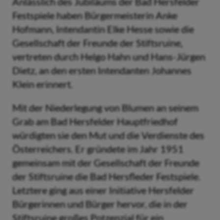
Anlässlich des Jubiläums der Bad Hersfelder
Festspiele haben Bürgermeisterin Anke
Hofmann, Intendantin Elke Hesse sowie die
Gesellschaft der Freunde der Stiftsruine,
vertreten durch Helgo Hahn und Hans-Jürgen
Dietz, an den ersten Intendanten Johannes
Klein erinnert.
Mit der Niederlegung von Blumen an seinem
Grab am Bad Hersfelder Hauptfriedhof
würdigten sie den Mut und die Verdienste des
Österreichers. Er gründete im Jahr 1951
gemeinsam mit der Gesellschaft der Freunde
der Stiftsruine die Bad Hersfleder Festspiele.
Letztere ging aus einer Initiative Hersfelder
Bürgerinnen und Bürger hervor, die in der
Stiftsruine großes Potzenzial für ein