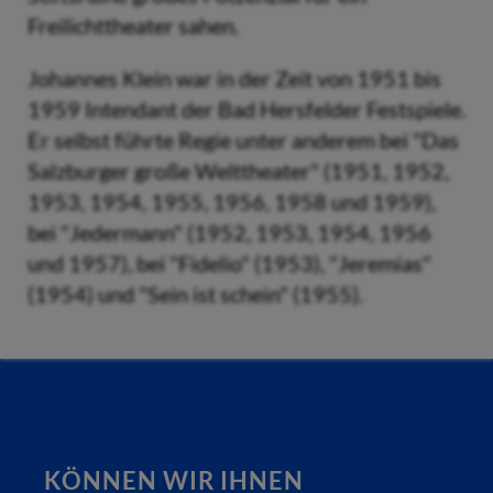
Freilichttheater sahen.
Johannes Klein war in der Zeit von 1951 bis
1959 Intendant der Bad Hersfelder Festspiele.
Er selbst führte Regie unter anderem bei "Das
Salzburger große Welttheater" (1951, 1952,
1953, 1954, 1955, 1956, 1958 und 1959),
bei "Jedermann" (1952, 1953, 1954, 1956
und 1957), bei "Fidelio" (1953), "Jeremias"
(1954) und "Sein ist schein" (1955).
KÖNNEN WIR IHNEN