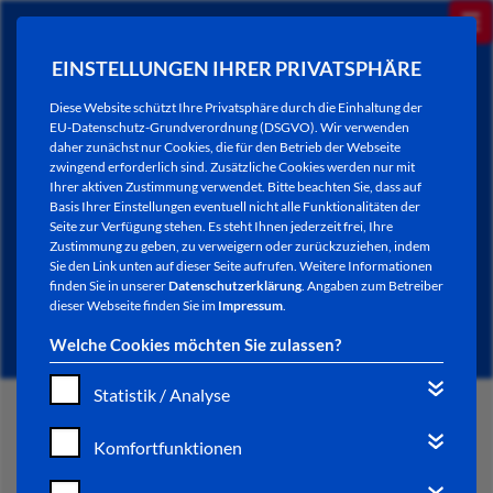
EINSTELLUNGEN IHRER PRIVATSPHÄRE
Diese Website schützt Ihre Privatsphäre durch die Einhaltung der
EU-Datenschutz-Grundverordnung (DSGVO). Wir verwenden
daher zunächst nur Cookies, die für den Betrieb der Webseite
zwingend erforderlich sind. Zusätzliche Cookies werden nur mit
Ihrer aktiven Zustimmung verwendet. Bitte beachten Sie, dass auf
Basis Ihrer Einstellungen eventuell nicht alle Funktionalitäten der
Seite zur Verfügung stehen. Es steht Ihnen jederzeit frei, Ihre
Zustimmung zu geben, zu verweigern oder zurückzuziehen, indem
Sie den Link unten auf dieser Seite aufrufen. Weitere Informationen
NEWSLETTER / CITY LETTER
finden Sie in unserer
Datenschutzerklärung
. Angaben zum Betreiber
dieser Webseite finden Sie im
Impressum
.
Welche Cookies möchten Sie zulassen?
Statistik / Analyse
START
Komfortfunktionen
BÜRGERSERVICE