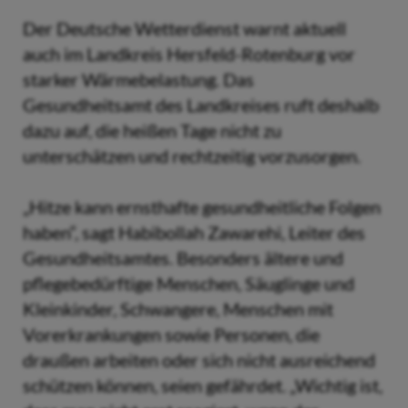
Der Deutsche Wetterdienst warnt aktuell
auch im Landkreis Hersfeld-Rotenburg vor
starker Wärmebelastung. Das
Gesundheitsamt des Landkreises ruft deshalb
dazu auf, die heißen Tage nicht zu
unterschätzen und rechtzeitig vorzusorgen.
„Hitze kann ernsthafte gesundheitliche Folgen
haben“, sagt Habibollah Zawarehi, Leiter des
Gesundheitsamtes. Besonders ältere und
pflegebedürftige Menschen, Säuglinge und
Kleinkinder, Schwangere, Menschen mit
Vorerkrankungen sowie Personen, die
draußen arbeiten oder sich nicht ausreichend
schützen können, seien gefährdet. „Wichtig ist,