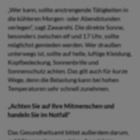
„Wer kann, sollte anstrengende Tätigkeiten in
die kühleren Morgen- oder Abendstunden
verlegen“, sagt Zawarehi. Die direkte Sonne,
besonders zwischen elf und 17 Uhr, sollte
möglichst gemieden werden. Wer draußen
unterwegs ist, sollte auf helle, luftige Kleidung,
Kopfbedeckung, Sonnenbrille und
Sonnenschutz achten. Das gilt auch für kurze
Wege, denn die Belastung kann bei hohen
Temperaturen sehr schnell zunehmen.
„Achten Sie auf Ihre Mitmenschen und
handeln Sie im Notfall“
Das Gesundheitsamt bittet außerdem darum,