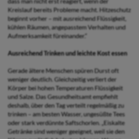
dass man nicht erst reagiert, wenn der
Kreislauf bereits Probleme macht. Hitzeschutz
beginnt vorher – mit ausreichend Flüssigkeit,
kühlen Räumen, angepasstem Verhalten und
Aufmerksamkeit füreinander.“
Ausreichend Trinken und leichte Kost essen
Gerade ältere Menschen spüren Durst oft
weniger deutlich. Gleichzeitig verliert der
Körper bei hohen Temperaturen Flüssigkeit
und Salze. Das Gesundheitsamt empfiehlt
deshalb, über den Tag verteilt regelmäßig zu
trinken – am besten Wasser, ungesüßte Tees
oder stark verdünnte Saftschorlen. „Eiskalte
Getränke sind weniger geeignet, weil sie den