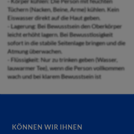
- Körper kühlen: Die Person mit feuchten
Tüchern (Nacken, Beine, Arme) kühlen. Kein
Eiswasser direkt auf die Haut geben.
- Lagerung: Bei Bewusstsein den Oberkörper
leicht erhöht lagern. Bei Bewusstlosigkeit
sofort in die stabile Seitenlage bringen und die
Atmung überwachen.
- Flüssigkeit: Nur zu trinken geben (Wasser,
lauwarmer Tee), wenn die Person vollkommen
wach und bei klarem Bewusstsein ist
KÖNNEN WIR IHNEN