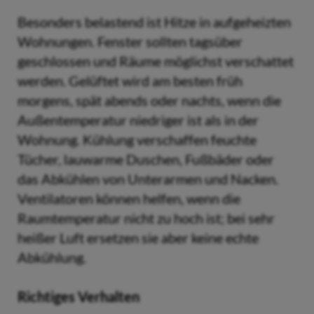
Besonders belastend ist Hitze in aufgeheizten
Wohnungen. Fenster sollten tagsüber
geschlossen und Räume möglichst verschattet
werden. Gelüftet wird am besten früh
morgens, spät abends oder nachts, wenn die
Außentemperatur niedriger ist als in der
Wohnung. Kühlung verschaffen feuchte
Tücher, lauwarme Duschen, Fußbäder oder
das Abkühlen von Unterarmen und Nacken.
Ventilatoren können helfen, wenn die
Raumtemperatur nicht zu hoch ist; bei sehr
heißer Luft ersetzen sie aber keine echte
Abkühlung.
Richtiges Verhalten