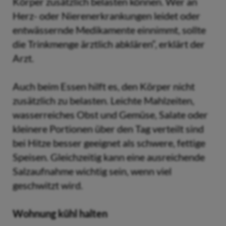
Körper zusätzlich belasten können. Wer an
Herz- oder Nierenerkrankungen leidet oder
entwässernde Medikamente einnimmt, sollte
die Trinkmenge ärztlich abklären“, erklärt der
Arzt.
Auch beim Essen hilft es, den Körper nicht
zusätzlich zu belasten. Leichte Mahlzeiten,
wasserreiches Obst und Gemüse, Salate oder
kleinere Portionen über den Tag verteilt sind
bei Hitze besser geeignet als schwere, fettige
Speisen. Gleichzeitig kann eine ausreichende
Salzaufnahme wichtig sein, wenn viel
geschwitzt wird.
Wohnung kühl halten