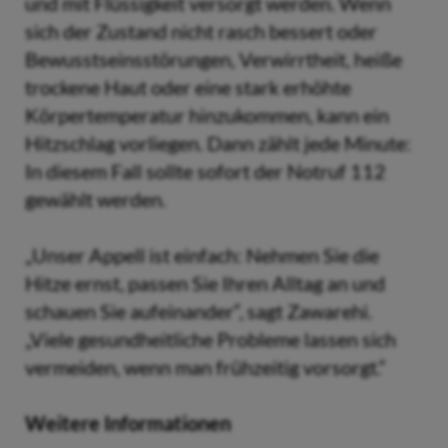
und mit Flüssigkeit versorgt werden. Wenn
sich der Zustand nicht rasch bessert oder
Bewusstseinsstörungen, Verwirrtheit, heiße
trockene Haut oder eine stark erhöhte
Körpertemperatur hinzukommen, kann ein
Hitzschlag vorliegen. Dann zählt jede Minute:
In diesem Fall sollte sofort der Notruf 112
gewählt werden.
„Unser Appell ist einfach: Nehmen Sie die
Hitze ernst, passen Sie Ihren Alltag an und
schauen Sie aufeinander“, sagt Zawarehi.
„Viele gesundheitliche Probleme lassen sich
vermeiden, wenn man frühzeitig vorsorgt.“
Weitere Informationen