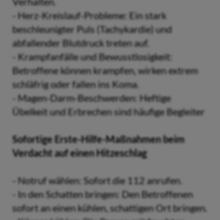
Verhalten.
- Herz-Kreislauf-Probleme: Ein stark
beschleunigter Puls (Tachykardie) und
abfallender Blutdruck treten auf.
- Krampfanfälle und Bewusstlosigkeit:
Betroffene können krampfen, wirken extrem
schläfrig oder fallen ins Koma.
- Magen-Darm-Beschwerden: Heftige
Übelkeit und Erbrechen sind häufige Begleiter
Sofortige Erste-Hilfe-Maßnahmen beim
Verdacht auf einen Hitzeschlag
- Notruf wählen: Sofort die 112 anrufen.
- In den Schatten bringen: Den Betroffenen
sofort an einen kühlen, schattigen Ort bringen.