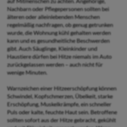
auf Mitmenschen zu achten. Angehörige,
Nachbarn oder Pflegepersonen sollten bei
älteren oder alleinlebenden Menschen
regelmäßig nachfragen, ob genug getrunken
wurde, die Wohnung kühl gehalten werden
kann und es gesundheitliche Beschwerden
gibt. Auch Säuglinge, Kleinkinder und
Haustiere dürfen bei Hitze niemals im Auto
zurückgelassen werden – auch nicht für
wenige Minuten.
Warnzeichen einer Hitzeerschöpfung können
Schwindel, Kopfschmerzen, Übelkeit, starke
Erschöpfung, Muskelkrämpfe, ein schneller
Puls oder kalte, feuchte Haut sein. Betroffene
sollten sofort aus der Hitze gebracht, gekühlt