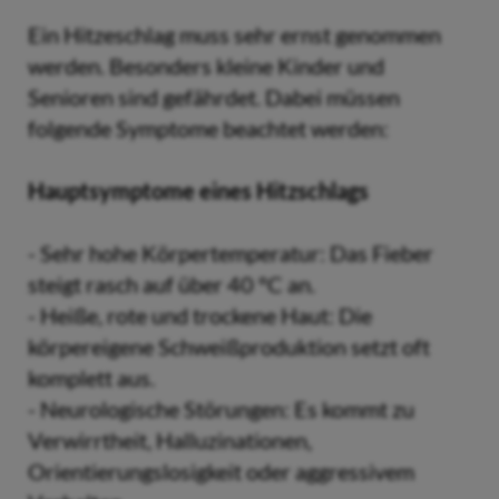
Ein Hitzeschlag muss sehr ernst genommen
werden. Besonders kleine Kinder und
Senioren sind gefährdet. Dabei müssen
folgende Symptome beachtet werden:
Hauptsymptome eines Hitzschlags
- Sehr hohe Körpertemperatur: Das Fieber
steigt rasch auf über 40 °C an.
- Heiße, rote und trockene Haut: Die
körpereigene Schweißproduktion setzt oft
komplett aus.
- Neurologische Störungen: Es kommt zu
Verwirrtheit, Halluzinationen,
Orientierungslosigkeit oder aggressivem