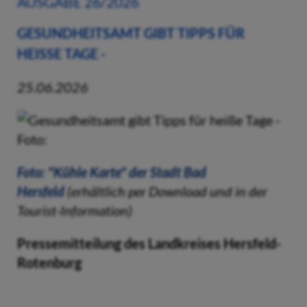
AUSGABE 26/2026
GESUNDHEITSAMT GIBT TIPPS FÜR
HEISSE TAGE -
25.06.2026
Foto: "Kühle Karte" der Stadt Bad
Hersfeld
(erhältlich per Download und in der
Tourist-Information)
Pressemitteilung des Landkreises Hersfeld-
Rotenburg