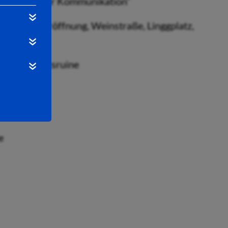
 die Kunst der Kommunikation”
estspiel-Eröffnung, Weinstraße, Linggplatz,
zival”, Stiftsruine
e