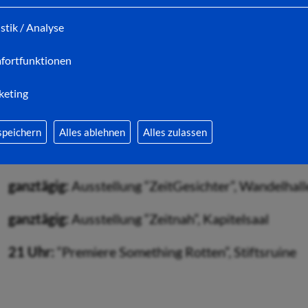
14 Uhr:
Erlebnisführung im wortreich “Wie bitte -
istik / Analyse
17 Uhr:
Präsentation der Community-Projekte zur F
Stiftsbezirk
fortfunktionen
ab 18 Uhr:
Festakt, Roter Teppich und Premiere “Par
keting
speichern
Alles ablehnen
Alles zulassen
Samstag, 27. Juni
ganztägig:
Ausstellung “ZeitGesichter”, Wandelhall
ganztägig:
Ausstellung “Zeitnah”, Kapitelsaal
21 Uhr:
“Premiere Something Rotten”, Stiftsruine