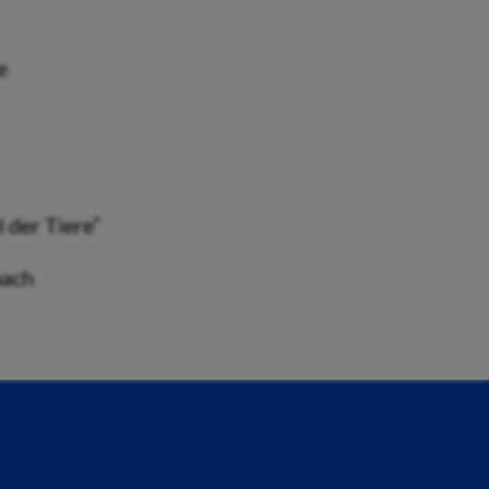
e
 der Tiere”
bach