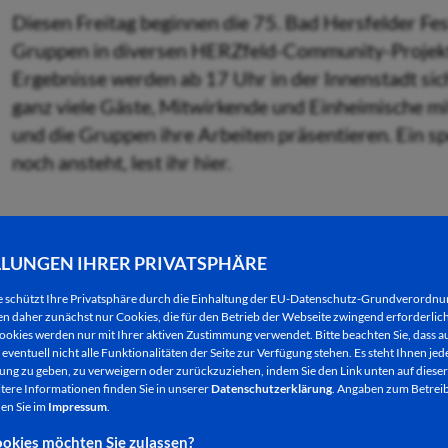
Diesen Freitag beginnen die 75. Bad Hersfelder Fes
Gruppen in diversen HERZfeld-Community-Projekte
Ergebnisse werden ab 17 Uhr in der Innenstadt sic
ganz viele Gäste, Mitwirkende und Einheimische mit
und die Gruppen ihre Arbeiten präsentieren. Ein 
noch ansteht, lest ihr hier.
Freitag, 26. Juni
LLUNGEN IHRER PRIVATSPHÄRE
e schützt Ihre Privatsphäre durch die Einhaltung der EU-Datenschutz-Grundverordn
ganztägig:
Ausstellung “ZeitGesichter”, Wandelhall
 daher zunächst nur Cookies, die für den Betrieb der Webseite zwingend erforderlich
ookies werden nur mit Ihrer aktiven Zustimmung verwendet. Bitte beachten Sie, dass au
ganztägig:
Ausstellung “Zeitnah”, Kapitelsaal
eventuell nicht alle Funktionalitäten der Seite zur Verfügung stehen. Es steht Ihnen jede
ng zu geben, zu verweigern oder zurückzuziehen, indem Sie den Link unten auf dieser
tere Informationen finden Sie in unserer
Datenschutzerklärung
. Angaben zum Betreib
ab 7 Uhr
: Wochenmarkt, Linggplatz
en Sie im
Impressum
.
okies möchten Sie zulassen?