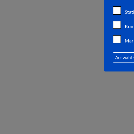
Stat
Kom
Mar
Auswahl 