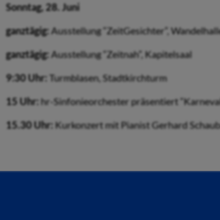
Sonntag, 28. Juni
ganztägig:
Ausstellung “ZeitGesichter”, Wandelhall
ganztägig:
Ausstellung “Zeitnah”, Kapitelsaal
9:30 Uhr:
Turmblasen, Stadtkirchturm
15 Uhr:
hr-Sinfonieorchester präsentiert “Karneval
15.30 Uhr:
Kurkonzert mit Pianist Gerhard Schau