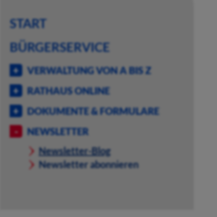
START
BÜRGERSERVICE
VERWALTUNG VON A BIS Z
RATHAUS ONLINE
DOKUMENTE & FORMULARE
NEWSLETTER
Newsletter-Blog
Newsletter abonnieren