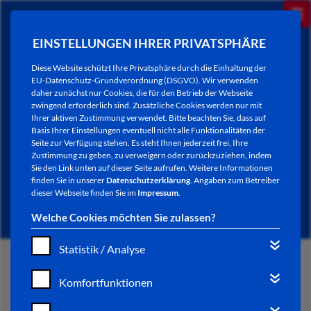
EINSTELLUNGEN IHRER PRIVATSPHÄRE
Diese Website schützt Ihre Privatsphäre durch die Einhaltung der
EU-Datenschutz-Grundverordnung (DSGVO). Wir verwenden
daher zunächst nur Cookies, die für den Betrieb der Webseite
zwingend erforderlich sind. Zusätzliche Cookies werden nur mit
Ihrer aktiven Zustimmung verwendet. Bitte beachten Sie, dass auf
Basis Ihrer Einstellungen eventuell nicht alle Funktionalitäten der
Seite zur Verfügung stehen. Es steht Ihnen jederzeit frei, Ihre
Zustimmung zu geben, zu verweigern oder zurückzuziehen, indem
Sie den Link unten auf dieser Seite aufrufen. Weitere Informationen
NEWSLETTER / CITY LETTER
finden Sie in unserer
Datenschutzerklärung
. Angaben zum Betreiber
dieser Webseite finden Sie im
Impressum
.
Welche Cookies möchten Sie zulassen?
Statistik / Analyse
START
Komfortfunktionen
BÜRGERSERVICE