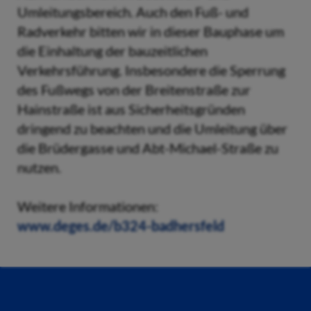
Umleitungsbereich. Auch den Fuß- und
Radverkehr bitten wir in dieser Bauphase um
die Einhaltung der bauzeitlichen
Verkehrsführung. Insbesondere die Sperrung
des Fußwegs von der Breitenstraße zur
Hainstraße ist aus Sicherheitsgründen
dringend zu beachten und die Umleitung über
die Brüdergasse und Abt-Michael-Straße zu
nutzen.
Weitere Informationen:
www.deges.de/b324-badhersfeld