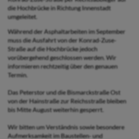
die Hochbrücke in Richtung Innenstadt
umgeleitet.
Während der Asphaltarbeiten im September
muss die Ausfahrt von der Konrad-Zuse-
Straße auf die Hochbrücke jedoch
vorübergehend geschlossen werden. Wir
informieren rechtzeitig über den genauen
Termin.
Das Peterstor und die Bismarckstraße Ost
von der Hainstraße zur Reichsstraße bleiben
bis Mitte August weiterhin gesperrt.
Wir bitten um Verständnis sowie besondere
Aufmerksamkeit im Baustellen- und