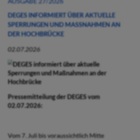
AUSGABE 27/2026
DEGES INFORMIERT ÜBER AKTUELLE
SPERRUNGEN UND MASSNAHMEN AN D
ER HOCHBRÜCKE
02.07.2026
Pressemitteilung der DEGES vom
02.07.2026:
Vom 7. Juli bis voraussichtlich Mitte