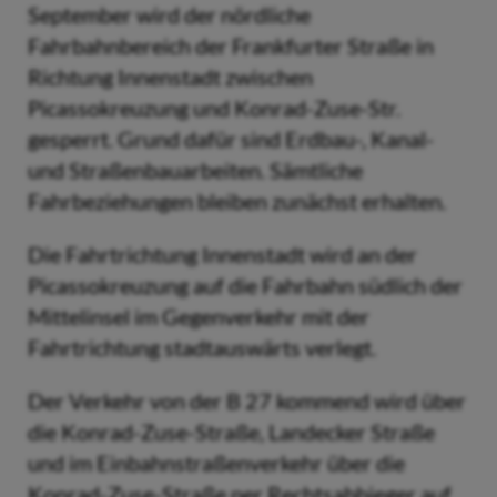
September wird der nördliche
Fahrbahnbereich der Frankfurter Straße in
Richtung Innenstadt zwischen
Picassokreuzung und Konrad-Zuse-Str.
gesperrt. Grund dafür sind Erdbau-, Kanal-
und Straßenbauarbeiten. Sämtliche
Fahrbeziehungen bleiben zunächst erhalten.
Die Fahrtrichtung Innenstadt wird an der
Picassokreuzung auf die Fahrbahn südlich der
Mittelinsel im Gegenverkehr mit der
Fahrtrichtung stadtauswärts verlegt.
Der Verkehr von der B 27 kommend wird über
die Konrad-Zuse-Straße, Landecker Straße
und im Einbahnstraßenverkehr über die
Konrad-Zuse-Straße per Rechtsabbieger auf