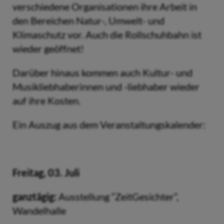
verschiedene Organisationen ihre Arbeit in
den Bereichen Natur-, Umwelt- und
Klimaschutz vor. Auch die Rollschuhbahn ist
wieder geöffnet!
Darüber hinaus kommen auch Kultur- und
Musikliebhaberinnen und -liebhaber wieder
auf ihre Kosten.
Ein Auszug aus dem Veranstaltungskalender:
Freitag, 03. Juli
ganztägig:
Ausstellung “ZeitGesichter”,
Wandelhalle