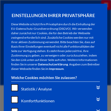
EINSTELLUNGEN IHRER PRIVATSPHÄRE
Diese Website schützt Ihre Privatsphäre durch die Einhaltung der
EU-Datenschutz-Grundverordnung (DSGVO). Wir verwenden
daher zunächst nur Cookies, die für den Betrieb der Webseite
zwingend erforderlich sind. Zusätzliche Cookies werden nur mit
Ihrer aktiven Zustimmung verwendet. Bitte beachten Sie, dass auf
Basis Ihrer Einstellungen eventuell nicht alle Funktionalitäten der
Seite zur Verfügung stehen. Es steht Ihnen jederzeit frei, Ihre
Zustimmung zu geben, zu verweigern oder zurückzuziehen, indem
Sie den Link unten auf dieser Seite aufrufen. Weitere Informationen
NEWSLETTER / CITY LETTER
finden Sie in unserer
Datenschutzerklärung
. Angaben zum Betreiber
dieser Webseite finden Sie im
Impressum
.
Welche Cookies möchten Sie zulassen?
Statistik / Analyse
START
Komfortfunktionen
BÜRGERSERVICE