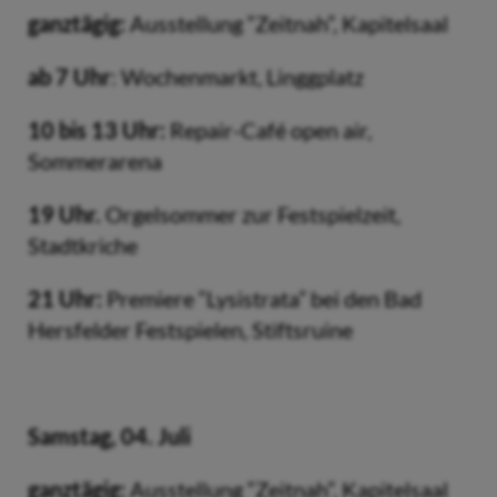
ganztägig:
Ausstellung “Zeitnah”, Kapitelsaal
ab 7 Uhr
: Wochenmarkt, Linggplatz
10 bis 13 Uhr:
Repair-Café open air,
Sommerarena
19 Uhr.
Orgelsommer zur Festspielzeit,
Stadtkriche
21 Uhr:
Premiere “Lysistrata” bei den Bad
Hersfelder Festspielen, Stiftsruine
Samstag, 04. Juli
ganztägig:
Ausstellung “Zeitnah”, Kapitelsaal