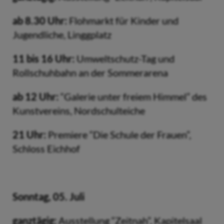
ab 8.30 Uhr:
Flohmarkt für Kinder und
Jugendliche, Linggplatz
11 bis 16 Uhr:
Umweltschutz-Tag und
Rollschuhbahn an der Sommerarena
ab 12 Uhr:
“Galerie unter freiem Himmel” des
Kunstvereins, Nordschulteiche
21 Uhr:
Premiere “Die Schule der Frauen”,
Schloss Eichhof
Sonntag, 05. Juli
ganztägig:
Ausstellung “Zeitnah”, Kapitelsaal