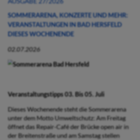
AUSGABE 27/2026
SOMMERARENA, KONZERTE UND MEHR:
VERANSTALTUNGEN IN BAD HERSFELD
DIESES WOCHENENDE
02.07.2026
Veranstaltungstipps 03. Bis 05. Juli
Dieses Wochenende steht die Sommerarena
unter dem Motto Umweltschutz: Am Freitag
öffnet das Repair-Café der Brücke open air in
der Breitenstraße und am Samstag stellen