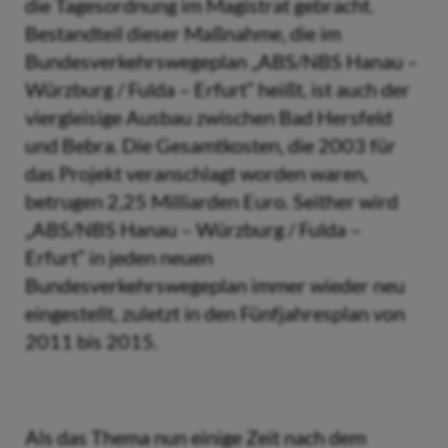
die Tagesordnung im Magistrat gebracht.
Bestandteil dieser Maßnahme, die im
Bundesverkehrswegeplan „ABS/NBS Hanau –
Würzburg / Fulda – Erfurt“ heißt, ist auch der
viergleisige Ausbau zwischen Bad Hersfeld
und Bebra. Die Gesamtkosten, die 2003 für
das Projekt veranschlagt worden waren,
betrugen 2,25 Milliarden Euro. Seither wird
„ABS/NBS Hanau – Würzburg / Fulda –
Erfurt“ in jeden neuen
Bundesverkehrswegeplan immer wieder neu
eingestellt, zuletzt in den Fünfjahresplan von
2011 bis 2015.
Als das Thema nun einige Zeit nach dem