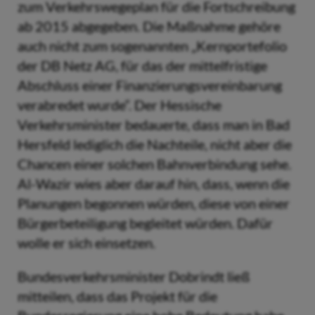
zum Verkehrswegeplan für die Fortschreibung
ab 2015 abgegeben. Die Maßnahme gehöre
auch nicht zum sogenannten „Kernportefolio
der DB Netz AG, für das der mittelfristige
Abschluss einer Finanzierungsvereinbarung
verabredet wurde“. Der Hessische
Verkehrsminister bedauerte, dass man in Bad
Hersfeld lediglich die Nachteile, nicht aber die
Chancen einer solchen Bahnverbindung sehe.
Al-Wazir wies aber darauf hin, dass, wenn die
Planungen begonnen würden, diese von einer
Bürgerbeteiligung begleitet würden. Dafür
wolle er sich einsetzen.
Bundesverkehrsminister Dobrindt ließ
mitteilen, dass das Projekt für die