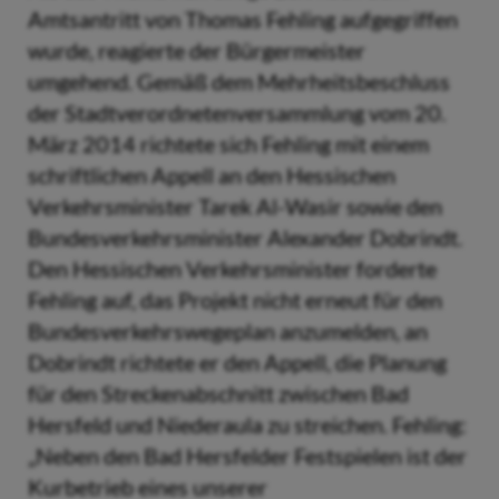
Amtsantritt von Thomas Fehling aufgegriffen
wurde, reagierte der Bürgermeister
umgehend. Gemäß dem Mehrheitsbeschluss
der Stadtverordnetenversammlung vom 20.
März 2014 richtete sich Fehling mit einem
schriftlichen Appell an den Hessischen
Verkehrsminister Tarek Al-Wasir sowie den
Bundesverkehrsminister Alexander Dobrindt.
Den Hessischen Verkehrsminister forderte
Fehling auf, das Projekt nicht erneut für den
Bundesverkehrswegeplan anzumelden, an
Dobrindt richtete er den Appell, die Planung
für den Streckenabschnitt zwischen Bad
Hersfeld und Niederaula zu streichen. Fehling:
„Neben den Bad Hersfelder Festspielen ist der
Kurbetrieb eines unserer