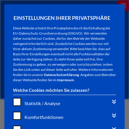
EINSTELLUNGEN IHRER PRIVATSPHÄRE
Diese Website schützt Ihre Privatsphäre durch die Einhaltung der
EU-Datenschutz-Grundverordnung (DSGVO). Wir verwenden
daher zunächst nur Cookies, die für den Betrieb der Webseite
zwingend erforderlich sind. Zusätzliche Cookies werden nur mit
Ihrer aktiven Zustimmung verwendet. Bitte beachten Sie, dass auf
Basis Ihrer Einstellungen eventuell nicht alle Funktionalitäten der
Seite zur Verfügung stehen. Es steht Ihnen jederzeit frei, Ihre
Zustimmung zu geben, zu verweigern oder zurückzuziehen, indem
Sie den Link unten auf dieser Seite aufrufen. Weitere Informationen
NEWSLETTER / CITY LETTER
finden Sie in unserer
Datenschutzerklärung
. Angaben zum Betreiber
dieser Webseite finden Sie im
Impressum
.
Welche Cookies möchten Sie zulassen?
Statistik / Analyse
START
Komfortfunktionen
BÜRGERSERVICE