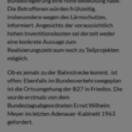
Bundesregierung eine hohe Bedeutung habe.
Die Betroffenen würden frühzeitig,
insbesondere wegen des Lärmschutzes,
informiert. Angesichts der voraussichtlich
hohen Investitionskosten sei derzeit weder
eine konkrete Aussage zum
Realisierungszeitraum noch zu Teilprojekten
möglich.
Ob es jemals zu der Bahnstrecke kommt, ist
offen: Ebenfalls im Bundesverkehrswegeplan
ist die Ortsumgehung der B27 in Friedlos. Die
wurde erstmals von dem
Bundestagsabgeordneten Ernst Wilhelm
Meyer im letzten Adenauer-Kabinett 1963
gefordert.