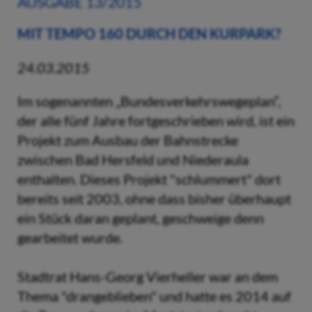
AUSGABE 13/2015
MIT TEMPO 160 DURCH DEN KURPARK?
24.03.2015
Im sogenannten „Bundesverkehrswegeplan“,
der alle fünf Jahre fortgeschrieben wird, ist ein
Projekt zum Ausbau der Bahnstrecke
zwischen Bad Hersfeld und Niederaula
enthalten. Dieses Projekt "schlummert" dort
bereits seit 2003, ohne dass bisher überhaupt
ein Stück daran geplant, geschweige denn
gearbeitet wurde.
Stadtrat Hans-Georg Vierheller war an dem
Thema "drangeblieben" und hatte es 2014 auf