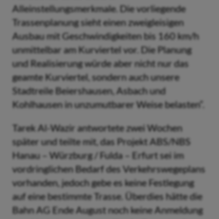
Alleinstellungsmerkmale. Die vorliegende
Trassenplanung sieht einen zweigleisigen
Ausbau mit Geschwindigkeiten bis 160 km/h
unmittelbar am Kurviertel vor. Die Planung
und Realisierung würde aber nicht nur das
geamte Kurviertel, sondern auch unsere
Stadtreile Beiershausen, Asbach und
Kohlhausen in unzumutbarer Weise belasten“.
Tarek Al-Wazir antwortete zwei Wochen
später und teilte mit, das Projekt ABS/NBS
Hanau – Würzburg / Fulda – Erfurt sei im
vordringlichen Bedarf des Verkehrswegeplans
vorhanden, jedoch gebe es keine Festlegung
auf eine bestimmte Trasse. Überdies hätte die
Bahn AG Ende August noch keine Anmeldung