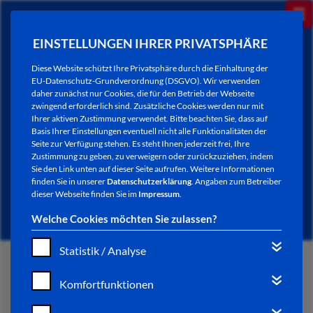
EINSTELLUNGEN IHRER PRIVATSPHÄRE
Diese Website schützt Ihre Privatsphäre durch die Einhaltung der
EU-Datenschutz-Grundverordnung (DSGVO). Wir verwenden
daher zunächst nur Cookies, die für den Betrieb der Webseite
zwingend erforderlich sind. Zusätzliche Cookies werden nur mit
Ihrer aktiven Zustimmung verwendet. Bitte beachten Sie, dass auf
Basis Ihrer Einstellungen eventuell nicht alle Funktionalitäten der
Seite zur Verfügung stehen. Es steht Ihnen jederzeit frei, Ihre
Zustimmung zu geben, zu verweigern oder zurückzuziehen, indem
Sie den Link unten auf dieser Seite aufrufen. Weitere Informationen
NEWSLETTER / CITY LETTER
finden Sie in unserer
Datenschutzerklärung
. Angaben zum Betreiber
dieser Webseite finden Sie im
Impressum
.
Welche Cookies möchten Sie zulassen?
Statistik / Analyse
START
Komfortfunktionen
BÜRGERSERVICE