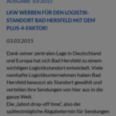
AUSGABE 10/2015
LKW WERBEN FÜR DEN LOGISTIK-
STANDORT BAD HERSFELD MIT DEM
PLUS-4-FAKTOR!
03.03.2015
Dank seiner zentralen Lage in Deutschland
und Europa hat sich Bad Hersfeld zu einem
wichtigen Logistikstandort entwickelt. Viele
namhafte Logistikunternehmen haben Bad
Hersfeld bewusst als Standort gewählt und
verteilen ihre Sendungen von hier aus in die
ganze Welt.
Die „latest drop-off time“, also der
spätestmögliche Abgabetermin für Sendungen