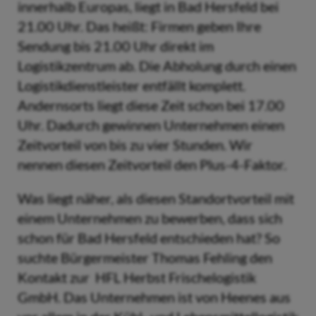
innerhalb Europas, liegt in Bad Hersfeld bei
21.00 Uhr.
Das heißt:
Firmen geben Ihre
Sendung bis 21.00 Uhr direkt im
Logistikzentrum ab. Die Abholung durch einen
Logistikdienstleister entfällt komplett.
Andernsorts liegt diese Zeit schon bei 17.00
Uhr. Dadurch gewinnen Unternehmen einen
Zeitvorteil von bis zu vier Stunden. Wir
nennen diesen Zeitvorteil den Plus-4-Faktor.
Was liegt näher, als diesen Standortvorteil mit
einem Unternehmen zu bewerben, dass sich
schon für Bad Hersfeld entschieden hat? So
suchte Bürgermeister Thomas Fehling den
Kontakt zur HFL Herbst Frischelogistik
GmbH. Das Unternehmen ist von Heenes aus