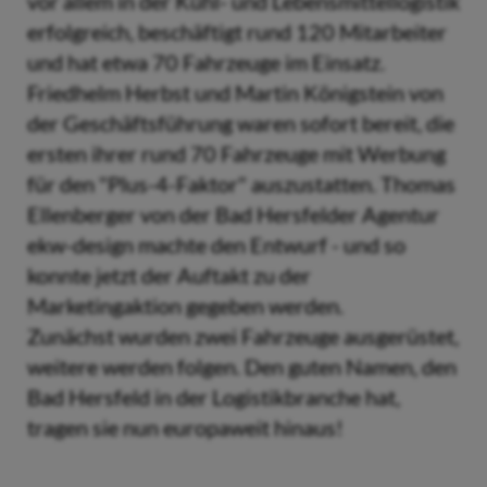
vor allem in der Kühl- und Lebensmittellogistik
erfolgreich, beschäftigt rund 120 Mitarbeiter
und hat etwa 70 Fahrzeuge im Einsatz.
Friedhelm Herbst und Martin Königstein von
der Geschäftsführung waren sofort bereit, die
ersten ihrer rund 70 Fahrzeuge mit Werbung
für den "Plus-4-Faktor" auszustatten. Thomas
Ellenberger von der Bad Hersfelder Agentur
ekw-design machte den Entwurf - und so
konnte jetzt der Auftakt zu der
Marketingaktion gegeben werden.
Zunächst wurden zwei Fahrzeuge ausgerüstet,
weitere werden folgen. Den guten Namen, den
Bad Hersfeld in der Logistikbranche hat,
tragen sie nun europaweit hinaus!