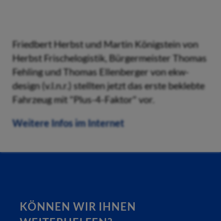
Friedbert Herbst und Martin Königstein von
Herbst Frischelogistik, Bürgermeister Thomas
Fehling und Thomas Ellenberger von ekw-
design (v.l.n.r.) stellten jetzt das erste beklebte
Fahrzeug mit "Plus-4-Faktor" vor.
Weitere Infos im Internet
KÖNNEN WIR IHNEN