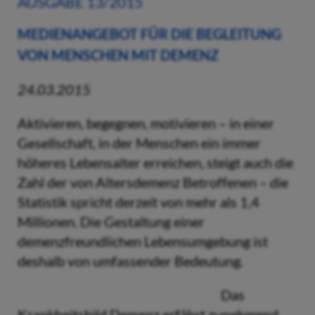
AUSGABE 13/2015
MEDIENANGEBOT FÜR DIE BEGLEITUNG
VON MENSCHEN MIT DEMENZ
24.03.2015
Aktivieren, begegnen, motivieren – in einer
Gesellschaft, in der Menschen ein immer
höheres Lebensalter erreichen, steigt auch die
Zahl der von Altersdemenz Betroffenen – die
Statistik spricht derzeit von mehr als 1,4
Millionen. Die Gestaltung einer
demenzfreundlichen Lebensumgebung ist
deshalb von umfassender Bedeutung.
Das
Krankheitsbild Demenz erfährt zunehmend