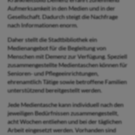
Aufmerksamkeit in den Medien und in der
Gesellschaft. Dadurch steigt die Nachfrage
nach Informationen enorm.
Daher stellt die Stadtbibliothek ein
Medienangebot für die Begleitung von
Menschen mit Demenz zur Verfügung. Speziell
zusammengestellte Medientaschen können für
Senioren- und Pflegeeinrichtungen,
ehrenamtlich Tätige sowie betroffene Familien
unterstützend bereitgestellt werden.
Jede Medientasche kann individuell nach den
jeweiligen Bedürfnissen zusammengestellt,
acht Wochen entliehen und bei der täglichen
Arbeit eingesetzt werden. Vorhanden sind