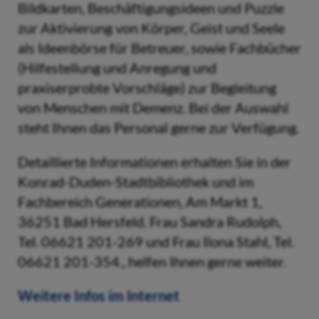
Bildkarten, Beschäftigungsideen und Puzzle
zur Aktivierung von Körper, Geist und Seele
als Ideenbörse für Betreuer, sowie Fachbücher
(Hilfestellung und Anregung und
praxiserprobte Vorschläge) zur Begleitung
von Menschen mit Demenz. Bei der Auswahl
steht Ihnen das Personal gerne zur Verfügung.
Detaillierte Informationen erhalten Sie in der
Konrad-Duden-Stadtbibliothek und im
Fachbereich Generationen, Am Markt 1,
36251 Bad Hersfeld. Frau Sandra Rudolph,
Tel. 06621 201-269 und Frau Ilona Stahl, Tel.
06621 201-354., helfen Ihnen gerne weiter.
Weitere Infos im Internet