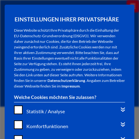
EINSTELLUNGEN IHRER PRIVATSPHÄRE
Diese Website schützt Ihre Privatsphäre durch die Einhaltung der
EU-Datenschutz-Grundverordnung (DSGVO). Wir verwenden
daher zunächst nur Cookies, die für den Betrieb der Webseite
zwingend erforderlich sind. Zusätzliche Cookies werden nur mit
Ihrer aktiven Zustimmung verwendet. Bitte beachten Sie, dass auf
Basis Ihrer Einstellungen eventuell nicht alle Funktionalitäten der
Seite zur Verfügung stehen. Es steht Ihnen jederzeit frei, Ihre
Zustimmung zu geben, zu verweigern oder zurückzuziehen, indem
Sie den Link unten auf dieser Seite aufrufen. Weitere Informationen
NEWSLETTER / CITY LETTER
finden Sie in unserer
Datenschutzerklärung
. Angaben zum Betreiber
dieser Webseite finden Sie im
Impressum
.
Welche Cookies möchten Sie zulassen?
Statistik / Analyse
START
Komfortfunktionen
BÜRGERSERVICE