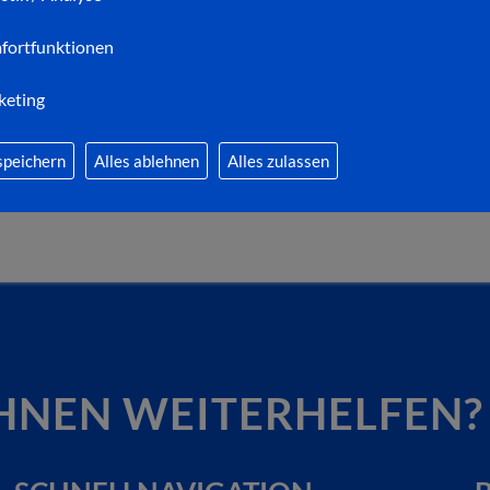
Die von Heike Volkerts konzipierte Ausstellung in u
fortfunktionen
während des ganzen Jahres diese einzigartige Fests
gibt. Inklusive Sternenhimmel und viel Historie. E
keting
Youtube unter folgendem Link:
speichern
Alles ablehnen
Alles zulassen
Weitere Infos im Internet
HNEN WEITERHELFEN?