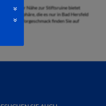
nmittelbarer Nähe zur Stiftsruine bietet
piel-Atmosphäre, die es nur in Bad Hersfeld
inen kleinen Vorgeschmack finden Sie auf