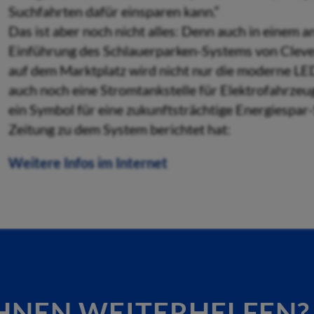
Suchfahrten dafür einsparen kann.“
Das ist aber noch nicht alles: Denn auch in einem 
Einführung des Schlauerparken-Systems von Cleverc
auf dem Marktplatz wird nicht nur die moderne LE
auch noch eine Stromtankstelle für Elektrofahrzeug
ein Symbol für eine zukunftsträchtige Energiespar-
Zeitung zu dem System berichtet hat:
Weitere Infos im Internet
HNEN WEITERHELFEN?