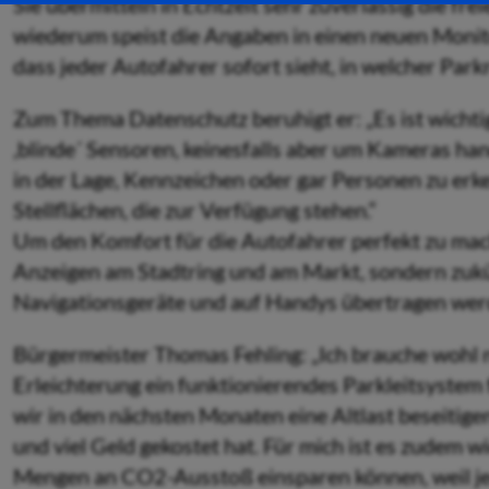
Sie übermitteln in Echtzeit sehr zuverlässig die f
wiederum speist die Angaben in einen neuen Monito
dass jeder Autofahrer sofort sieht, in welcher Parkre
Zum Thema Datenschutz beruhigt er: „Es ist wichtig
,blinde´ Sensoren, keinesfalls aber um Kameras han
in der Lage, Kennzeichen oder gar Personen zu erk
Stellflächen, die zur Verfügung stehen.“
Um den Komfort für die Autofahrer perfekt zu mach
Anzeigen am Stadtring und am Markt, sondern zukün
Navigationsgeräte und auf Handys übertragen wer
Bürgermeister Thomas Fehling: „Ich brauche wohl n
Erleichterung ein funktionierendes Parkleitsystem
wir in den nächsten Monaten eine Altlast beseitige
und viel Geld gekostet hat. Für mich ist es zudem w
Mengen an CO2-Ausstoß einsparen können, weil jede