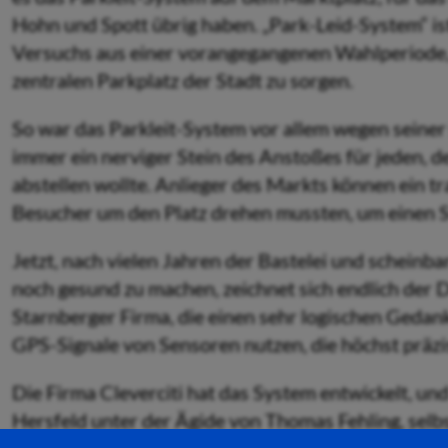
Hohn und Spott übrig haben. „Park-Leid-System“ is
Versuchs aus einer vorangegangenen Wahlperiode,
zentralen Parkplatz der Stadt zu sorgen.
So war das Parkleit-System vor allem wegen seiner
immer ein nerviger Stein des Anstoßes für jeden, 
abstellen wollte. Anlieger des Markts können ein t
Besucher um den Platz drehen mussten, um einen St
Jetzt, nach vielen Jahren der Bastelei und scheinb
noch gesund zu machen, zeichnet sich endlich der 
Starnberger Firma, die einen sehr logischen Gedan
GPS-Signale von Sensoren nutzen, die höchst präzis
Die Firma Cleverciti hat das System entwickelt, un
Hersfeld unter der Ägide von Thomas Fehling, selb