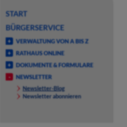
START
BÜRGERSERVICE
VERWALTUNG VON A BIS Z
RATHAUS ONLINE
DOKUMENTE & FORMULARE
NEWSLETTER
Newsletter-Blog
Newsletter abonnieren