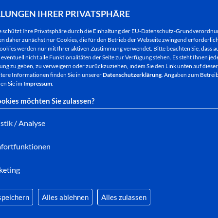
neues Abenteuer mit ungewissem Ausgang einlassen 
städtischen Gremien von der Leistungsfähigkeit d
LLUNGEN IHRER PRIVATSPHÄRE
e schützt Ihre Privatsphäre durch die Einhaltung der EU-Datenschutz-Grundverordn
Fachinformatiker Martin Steimar, der in der Bad Her
 daher zunächst nur Cookies, die für den Betrieb der Webseite zwingend erforderlich
ookies werden nur mit Ihrer aktiven Zustimmung verwendet. Bitte beachten Sie, dass au
Systemintegration arbeitet, übernahm die Projektle
eventuell nicht alle Funktionalitäten der Seite zur Verfügung stehen. Es steht Ihnen jede
Rückseite des Häuschens, in dem die Parkscheinau
ng zu geben, zu verweigern oder zurückzuziehen, indem Sie den Link unten auf dieser
tere Informationen finden Sie in unserer
Datenschutzerklärung
. Angaben zum Betreib
hoher Mast installiert, der gleichzeitig auch die B
en Sie im
Impressum
.
werden dann vier Sensoren angebracht, die freie S
okies möchten Sie zulassen?
Feuerplatz ebenfalls zu erkennen, sind zwei weiter
istik / Analyse
Vor einigen Monaten waren die Beteiligten bei eine
schlimmen Erfahrungen aus den vergangenen Jahre
fortfunktionen
die ersten Ergebnisse vorlagen, jubelte man in de
erwies sich von Anfang an als Volltreffer – es zeigt
keting
übermittelt diese korrekt an die Displays.
speichern
Alles ablehnen
Alles zulassen
Martin Steimar: „Die sechs Sensoren können genau 