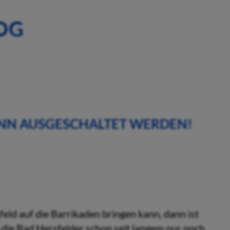
OG
ANN AUSGESCHALTET WERDEN!
eld auf die Barrikaden bringen kann, dann ist
 die Bad Hersfelder schon seit langem nur noch