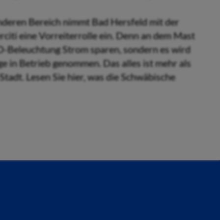
anderen Bereich nimmt Bad Hersfeld mit der
iti eine Vorreiterrolle ein. Denn an dem Mast
D-Beleuchtung Strom sparen, sondern es wird
e in Betrieb genommen. Das alles ist mehr als
Stadt. Lesen Sie hier, was die Schwäbische