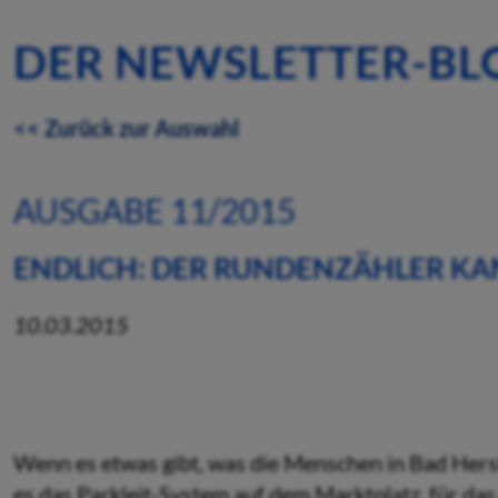
DER NEWSLETTER-BL
<< Zurück zur Auswahl
AUSGABE 11/2015
ENDLICH: DER RUNDENZÄHLER K
10.03.2015
Wenn es etwas gibt, was die Menschen in Bad Hersf
es das Parkleit-System auf dem Marktplatz, für das