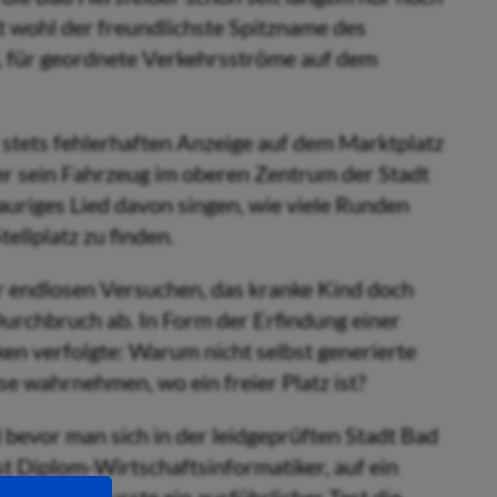
t wohl der freundlichste Spitzname des
 für geordnete Verkehrsströme auf dem
 stets fehlerhaften Anzeige auf dem Marktplatz
der sein Fahrzeug im oberen Zentrum der Stadt
rauriges Lied davon singen, wie viele Runden
ellplatz zu finden.
ar endlosen Versuchen, das kranke Kind doch
Durchbruch ab. In Form der Erfindung einer
ken verfolgte: Warum nicht selbst generierte
e wahrnehmen, wo ein freier Platz ist?
d bevor man sich in der leidgeprüften Stadt Bad
st Diplom-Wirtschaftsinformatiker, auf ein