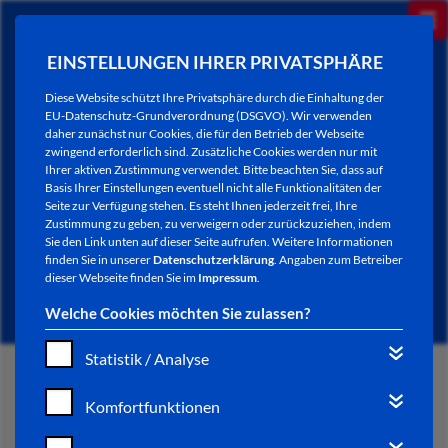
EINSTELLUNGEN IHRER PRIVATSPHÄRE
Diese Website schützt Ihre Privatsphäre durch die Einhaltung der
EU-Datenschutz-Grundverordnung (DSGVO). Wir verwenden
daher zunächst nur Cookies, die für den Betrieb der Webseite
zwingend erforderlich sind. Zusätzliche Cookies werden nur mit
Ihrer aktiven Zustimmung verwendet. Bitte beachten Sie, dass auf
Basis Ihrer Einstellungen eventuell nicht alle Funktionalitäten der
Seite zur Verfügung stehen. Es steht Ihnen jederzeit frei, Ihre
Zustimmung zu geben, zu verweigern oder zurückzuziehen, indem
Sie den Link unten auf dieser Seite aufrufen. Weitere Informationen
NEWSLETTER / CITY LETTER
finden Sie in unserer
Datenschutzerklärung
. Angaben zum Betreiber
dieser Webseite finden Sie im
Impressum
.
Welche Cookies möchten Sie zulassen?
Statistik / Analyse
START
Komfortfunktionen
BÜRGERSERVICE