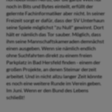
noch in Bits und Bytes einteilt, erfüllt der
gelernte Fachinformatiker aber nicht. In seiner
Freizeit sorgt er dafür, dass der SV Unterhaun
seine Spiele möglichst "zu Null" gewinnt. Dort
hält er nämlich das Tor sauber. Möglich, dass
ihm seine Mannschaftskameraden demnächst
einen ausgeben. Wenn sie nämlich endlich
ohne Suchfahrten direkt zu einem freien
Parkplatz in Bad Hersfeld finden - einem der
großen Projekte, an denen Steimar derzeit
arbeitet. Und in nicht allzu langer Zeit könnte
es noch eine weitere Runde im Verein geben.
Im Juni. Wenn er den Bund des Lebens
schließt!