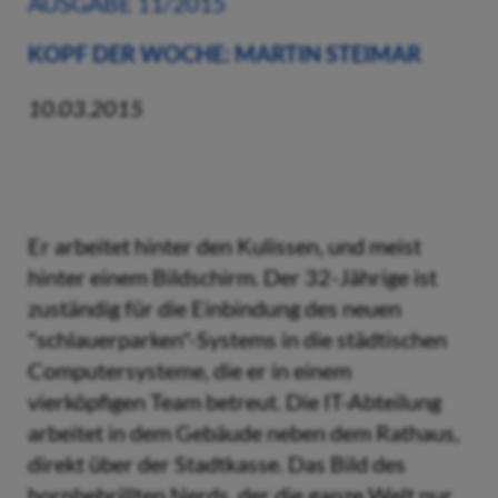
AUSGABE 11/2015
KOPF DER WOCHE: MARTIN STEIMAR
10.03.2015
Er arbeitet hinter den Kulissen, und meist
hinter einem Bildschirm. Der 32-Jährige ist
zuständig für die Einbindung des neuen
"schlauerparken"-Systems in die städtischen
Computersysteme, die er in einem
vierköpfigen Team betreut. Die IT-Abteilung
arbeitet in dem Gebäude neben dem Rathaus,
direkt über der Stadtkasse. Das Bild des
hornbebrillten Nerds, der die ganze Welt nur