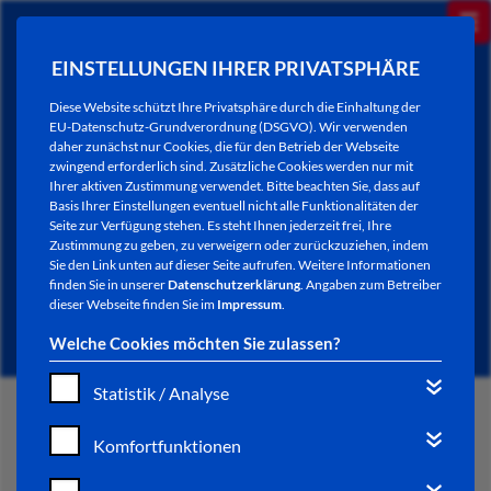
EINSTELLUNGEN IHRER PRIVATSPHÄRE
Diese Website schützt Ihre Privatsphäre durch die Einhaltung der
EU-Datenschutz-Grundverordnung (DSGVO). Wir verwenden
daher zunächst nur Cookies, die für den Betrieb der Webseite
zwingend erforderlich sind. Zusätzliche Cookies werden nur mit
Ihrer aktiven Zustimmung verwendet. Bitte beachten Sie, dass auf
Basis Ihrer Einstellungen eventuell nicht alle Funktionalitäten der
Seite zur Verfügung stehen. Es steht Ihnen jederzeit frei, Ihre
Zustimmung zu geben, zu verweigern oder zurückzuziehen, indem
Sie den Link unten auf dieser Seite aufrufen. Weitere Informationen
NEWSLETTER / CITY LETTER
finden Sie in unserer
Datenschutzerklärung
. Angaben zum Betreiber
dieser Webseite finden Sie im
Impressum
.
Welche Cookies möchten Sie zulassen?
Statistik / Analyse
START
Komfortfunktionen
BÜRGERSERVICE