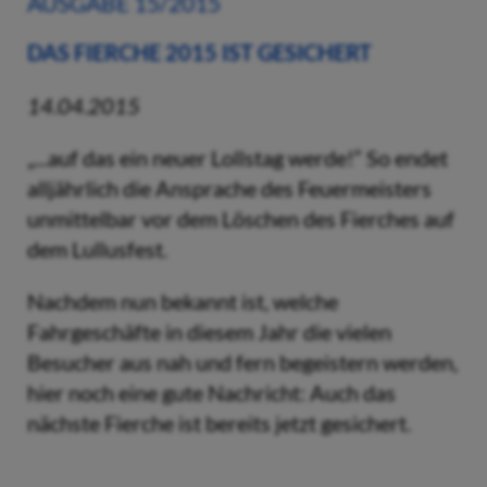
AUSGABE 15/2015
DAS FIERCHE 2015 IST GESICHERT
14.04.2015
„...auf das ein neuer Lollstag werde!“ So endet
alljährlich die Ansprache des Feuermeisters
unmittelbar vor dem Löschen des Fierches auf
dem Lullusfest.
Nachdem nun bekannt ist, welche
Fahrgeschäfte in diesem Jahr die vielen
Besucher aus nah und fern begeistern werden,
hier noch eine gute Nachricht: Auch das
nächste Fierche ist bereits jetzt gesichert.