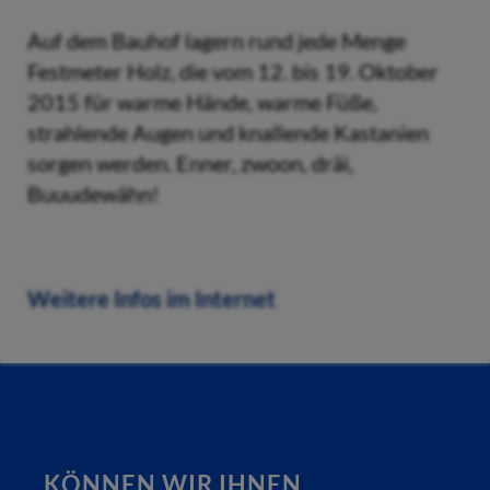
Auf dem Bauhof lagern rund jede Menge
Festmeter Holz, die vom 12. bis 19. Oktober
2015 für warme Hände, warme Füße,
strahlende Augen und knallende Kastanien
sorgen werden. Enner, zwoon, dräi,
Buuudewähn!
Weitere Infos im Internet
KÖNNEN WIR IHNEN